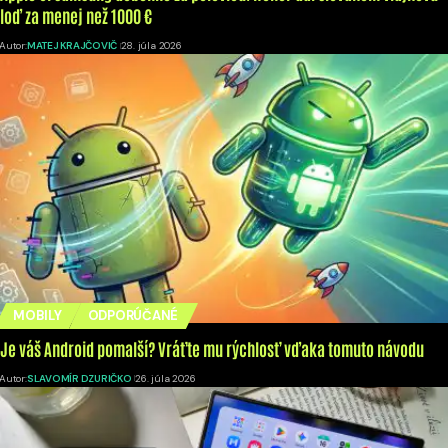
loď za menej než 1000 €
Autor:
MATEJ KRAJČOVIČ
28. júla 2026
MOBILY
ODPORÚČANÉ
Je váš Android pomalší? Vráťte mu rýchlosť vďaka tomuto návodu
Autor:
SLAVOMÍR DZURIČKO
26. júla 2026