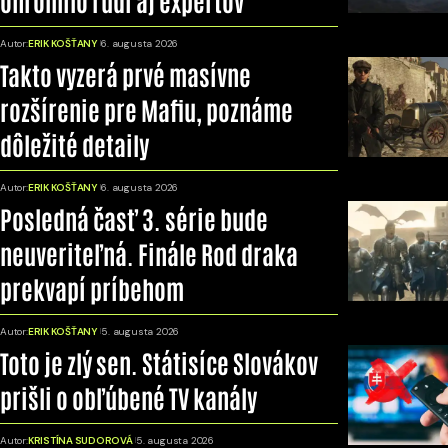
Autor:
ERIK KOŠŤANY
6. augusta 2026
Takto vyzerá prvé masívne
rozšírenie pre Mafiu, poznáme
dôležité detaily
Autor:
ERIK KOŠŤANY
6. augusta 2026
Posledná časť 3. série bude
neuveriteľná. Finále Rod draka
prekvapí príbehom
Autor:
ERIK KOŠŤANY
5. augusta 2026
Toto je zlý sen. Státisíce Slovákov
prišli o obľúbené TV kanály
Autor:
KRISTÍNA SUDOROVÁ
5. augusta 2026