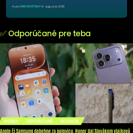
Autor:
ERIK KOŠŤANY
6. augusta 2026
✅ Odporúčané pre teba
MOBILY
ODPORÚČANÉ
RECENZIE
Apple či Samsung dobehne za polovicu. Honor dal Slovákom vlajkovú