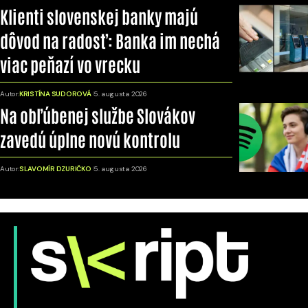
Klienti slovenskej banky majú
dôvod na radosť: Banka im nechá
viac peňazí vo vrecku
Autor:
KRISTÍNA SUDOROVÁ
5. augusta 2026
Na obľúbenej službe Slovákov
zavedú úplne novú kontrolu
Autor:
SLAVOMÍR DZURIČKO
5. augusta 2026