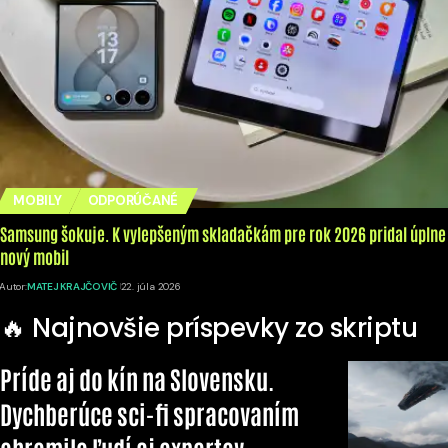
MOBILY
ODPORÚČANÉ
Samsung šokuje. K vylepšeným skladačkám pre rok 2026 pridal úplne
nový mobil
Autor:
MATEJ KRAJČOVIČ
22. júla 2026
🔥 Najnovšie príspevky zo skriptu
Príde aj do kín na Slovensku.
Dychberúce sci-fi spracovaním
ohromilo ľudí aj expertov