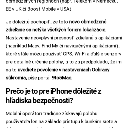
obmedzených regiónoch (napr. Telekom v Nemecku,
EE v UK či Boost Mobile v USA).
Je dôležité pochopiť, že toto
novo obmedzené
zdieľanie sa netýka všetkých foriem lokalizácie
.
Nastavenie neovplyvní presnosť zdieľanú s aplikáciami
(napríklad Mapy, Find My či navigačnými aplikáciami),
ktoré stále môžu používať GPS, Wi-Fi a ďalšie senzory
pre detailné určenie polohy, a to za predpokladu, že im
na to
uvediete povolenie v nastaveniach Ochrany
súkromia,
píše portál
9to5Mac
.
Prečo je to pre iPhone dôležité z
hľadiska bezpečnosti?
Mobilní operátori tradične získavajú polohu
používateľa len na základe prístupu k bunkám siete a