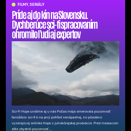
FILMY, SERIÁLY
Príde aj do kín na Slovensku.
Dychberúce sci-fi spracovaním
ohromilo ľudí aj expertov
Sci-Fi Hope uvidíme aj u nás Počas mája smerovala pozornosť
fanúšikov sci-fi k na prvý pohľad nenápadnej, no pôsobivo
vyzerajúcej snímke Hope z juhokórejskej produkcie. Pred mesiacom
ešte zbystrili pozornosť,…