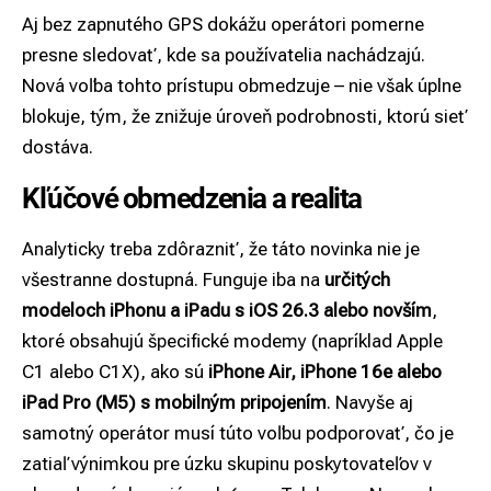
Aj bez zapnutého GPS dokážu operátori pomerne
presne sledovať, kde sa používatelia nachádzajú.
Nová voľba tohto prístupu obmedzuje – nie však úplne
blokuje, tým, že znižuje úroveň podrobnosti, ktorú sieť
dostáva.
Kľúčové obmedzenia a realita
Analyticky treba zdôrazniť, že táto novinka nie je
všestranne dostupná. Funguje iba na
určitých
modeloch iPhonu a iPadu s iOS 26.3 alebo novším
,
ktoré obsahujú špecifické modemy (napríklad Apple
C1 alebo C1X), ako sú
iPhone Air, iPhone 16e alebo
iPad Pro (M5) s mobilným pripojením
. Navyše aj
samotný operátor musí túto voľbu podporovať, čo je
zatiaľ výnimkou pre úzku skupinu poskytovateľov v