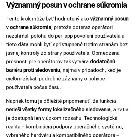
Významný posun v ochrane súkromia
Tento krok môže byť hodnotený ako
významný posun
v ochrane súkromia
, pretože doteraz operátori
nezahŕňali polohu do per-app povolení používateľa a
tieto dáta mohli byť sprístupnené tretím stranám bez
jasnej kontroly zo strany používateľa. Obmedzená
presnosť pre operátorov tak vytvára
dodatočnú
bariéru proti sledovaniu
, najmä v prípadoch, keď je
cieľom získať podrobné záznamy o pohybe
používateľa počas času.
Napriek tomu je dôležité pripomenúť, že funkcia
nerieši všetky formy lokalizačného sledovania
, a zatiaľ
je dostupná len v úzkom rozsahu. Technologická
realita – kombinácia podpory operačného systému,
vybraného hardvéru a kompatibilného operátora –