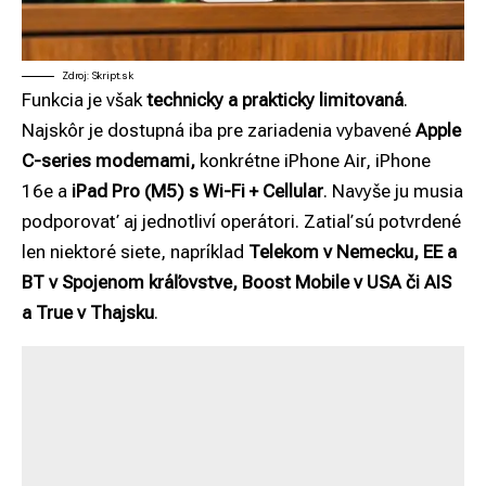
Zdroj: Skript.sk
Funkcia je však
technicky a prakticky limitovaná
.
Najskôr je dostupná iba pre zariadenia vybavené
Apple
C-series modemami,
konkrétne iPhone Air, iPhone
16e a
iPad Pro (M5) s Wi-Fi + Cellular
. Navyše ju musia
podporovať aj jednotliví operátori. Zatiaľ sú potvrdené
len niektoré siete, napríklad
Telekom v Nemecku, EE a
BT v Spojenom kráľovstve, Boost Mobile v USA či AIS
a True v Thajsku
.