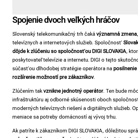
Spojenie dvoch veľkých hráčov
Slovenský telekomunikačný trh čaká
významná zmena
televíznych a internetových služieb. Spoločnosť
Slova
dôjde k zlúčeniu so spoločnosťou DIGI SLOVAKIA
, kto
poskytovateľ televízie a internetu. DIGI o tejto skutočno
súčasťou dlhodobej stratégie operátora na
posilnenie 
rozšírenie možností pre zákazníkov
.
Zlúčením tak
vznikne jednotný operátor
. Ten bude môc
infraštruktúru aj odborné skúsenosti oboch spoločností.
moderných televíznych riešení a digitálnych služieb. O
meniace sa potreby domácností aj vývoj trhu.
Ak patríte k zákazníkom DIGI SLOVAKIA, dôležitou sprá