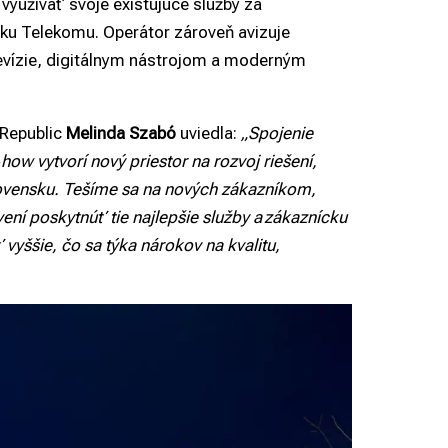
 využívať svoje existujúce služby za
u Telekomu. Operátor zároveň avizuje
evízie, digitálnym nástrojom a moderným
Republic
Melinda
Szabó
uviedla:
„Spojenie
‑
how vytvorí nový priestor na rozvoj riešení,
Slovensku. Tešíme sa na nových zákazníkom,
ní poskytnúť tie najlepšie služby a zákaznícku
vyššie, čo sa týka nárokov na kvalitu,