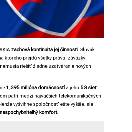
VAKIA
zachová kontinuita jej činnosti
. Slovak
na ktorého prejdú všetky práva, záväzky,
 nemusia riešiť žiadne uzatváranie nových
žne
1,395 milióna domácností
a jeho
5G sieť
vom patrí medzi najväčších telekomunikačných
lenže vyšvihne spoločnosť ešte vyššie, ale
nespochybniteľný komfort
.