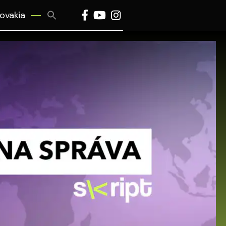
Search
lovakia
for:
Search Button