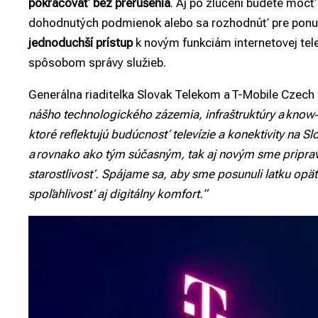
pokračovať bez prerušenia
. Aj po zlúčení budete môcť
dohodnutých podmienok alebo sa rozhodnúť pre ponuk
jednoduchší prístup
k novým funkciám internetovej tel
spôsobom správy služieb.
Generálna riaditeľka Slovak Telekom
a T-Mobile
Czech
nášho technologického zázemia, infraštruktúry a know
ktoré reflektujú budúcnosť televízie a konektivity na 
a rovnako ako tým súčasným, tak aj novým sme priprave
starostlivosť. Spájame sa, aby sme posunuli latku opäť 
spoľahlivosť aj digitálny komfort.“