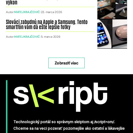
výkon
Autor:
MATEJ KRAJČOVIČ
23. marca 2026
Slováci zabudnú na Apple a Samsung. Tento
smartfón vám dá ešte lepšie fotky
Autor:
MATEJ KRAJČOVIČ
5. marca 2026
Zobraziť viac
Technologický portál so správnym skriptom aj /script>om/.
Chceme sa na veci pozerať pozornejšie ako ostatní a lákavejšie