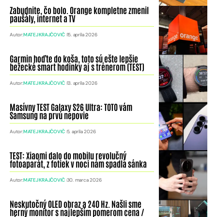
Zabudnite, čo bolo. Orange kompletne zmenil
paušály, internet a TV
Autor:
MATEJ KRAJČOVIČ
15. apríla 2026
Garmin hoďte do koša, toto sú ešte lepšie
bežecké smart hodinky aj s trénerom (TEST)
Autor:
MATEJ KRAJČOVIČ
13. apríla 2026
Masívny TEST Galaxy S26 Ultra: TOTO vám
Samsung na prvú nepovie
Autor:
MATEJ KRAJČOVIČ
5. apríla 2026
TEST: Xiaomi dalo do mobilu revolučný
fotoaparát, z fotiek v noci nám spadla sánka
Autor:
MATEJ KRAJČOVIČ
30. marca 2026
Neskutočný OLED obraz a 240 Hz. Našli sme
herný monitor s najlepším pomerom cena /