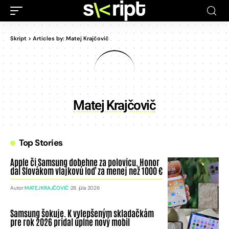
Skript
>
Articles by: Matej Krajčovič
Matej Krajčovič
Top Stories
Apple či Samsung dobehne za polovicu. Honor
dal Slovákom vlajkovú loď za menej než 1000 €
Autor:
MATEJ KRAJČOVIČ
28. júla 2026
Samsung šokuje. K vylepšeným skladačkám
pre rok 2026 pridal úplne nový mobil