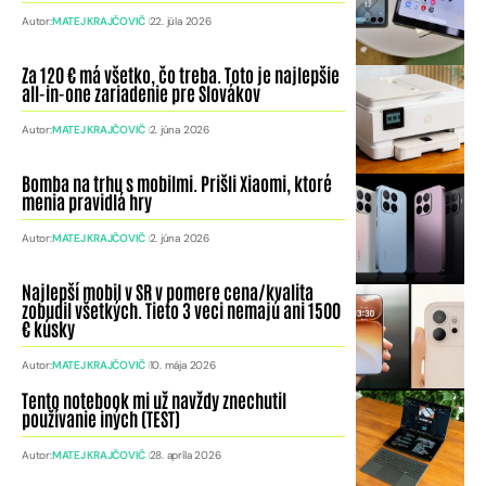
Autor:
MATEJ KRAJČOVIČ
22. júla 2026
Za 120 € má všetko, čo treba. Toto je najlepšie
all-in-one zariadenie pre Slovákov
Autor:
MATEJ KRAJČOVIČ
2. júna 2026
Bomba na trhu s mobilmi. Prišli Xiaomi, ktoré
menia pravidlá hry
Autor:
MATEJ KRAJČOVIČ
2. júna 2026
Najlepší mobil v SR v pomere cena/kvalita
zobudil všetkých. Tieto 3 veci nemajú ani 1500
€ kúsky
Autor:
MATEJ KRAJČOVIČ
10. mája 2026
Tento notebook mi už navždy znechutil
používanie iných (TEST)
Autor:
MATEJ KRAJČOVIČ
28. apríla 2026