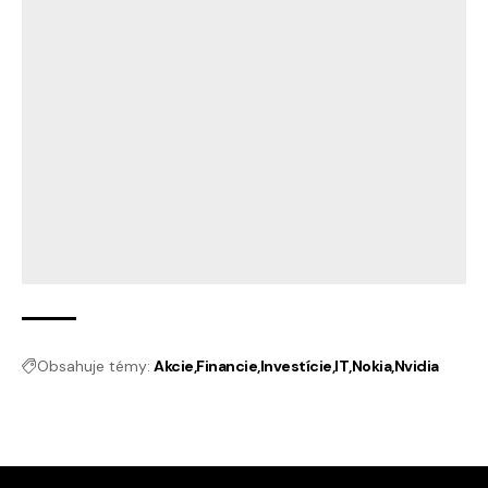
Obsahuje témy:
Akcie
Financie
Investície
IT
Nokia
Nvidia