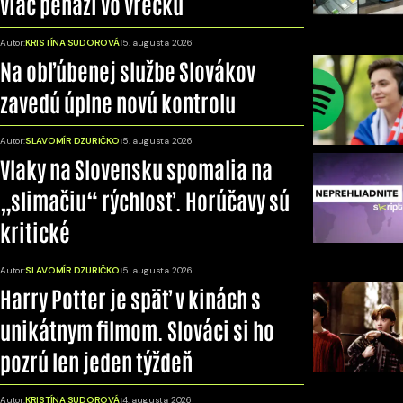
viac peňazí vo vrecku
Autor:
KRISTÍNA SUDOROVÁ
5. augusta 2026
Na obľúbenej službe Slovákov
zavedú úplne novú kontrolu
Autor:
SLAVOMÍR DZURIČKO
5. augusta 2026
Vlaky na Slovensku spomalia na
„slimačiu“ rýchlosť. Horúčavy sú
kritické
Autor:
SLAVOMÍR DZURIČKO
5. augusta 2026
Harry Potter je späť v kinách s
unikátnym filmom. Slováci si ho
pozrú len jeden týždeň
Autor:
KRISTÍNA SUDOROVÁ
4. augusta 2026