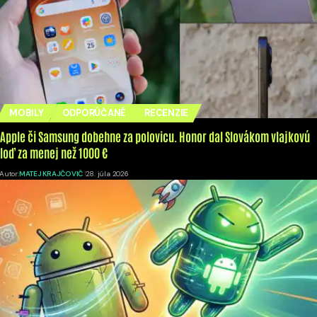
MOBILY
ODPORÚČANÉ
RECENZIE
Apple či Samsung dobehne za polovicu. Honor dal Slovákom vlajkovú
loď za menej než 1000 €
Autor:
MATEJ KRAJČOVIČ
28. júla 2026