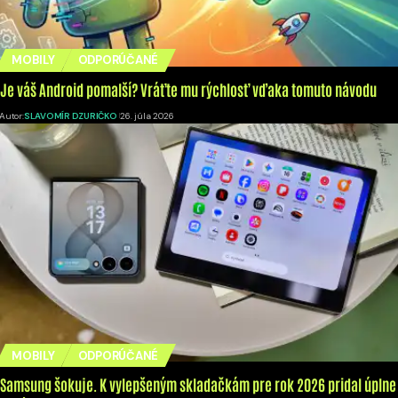
MOBILY
ODPORÚČANÉ
Je váš Android pomalší? Vráťte mu rýchlosť vďaka tomuto návodu
Autor:
SLAVOMÍR DZURIČKO
26. júla 2026
MOBILY
ODPORÚČANÉ
Samsung šokuje. K vylepšeným skladačkám pre rok 2026 pridal úplne