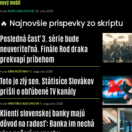
nový mobil
Autor:
MATEJ KRAJČOVIČ
22. júla 2026
🔥 Najnovšie príspevky zo skriptu
Posledná časť 3. série bude
neuveriteľná. Finále Rod draka
prekvapí príbehom
Autor:
ERIK KOŠŤANY
5. augusta 2026
Toto je zlý sen. Státisíce Slovákov
prišli o obľúbené TV kanály
Autor:
KRISTÍNA SUDOROVÁ
5. augusta 2026
Klienti slovenskej banky majú
dôvod na radosť: Banka im nechá