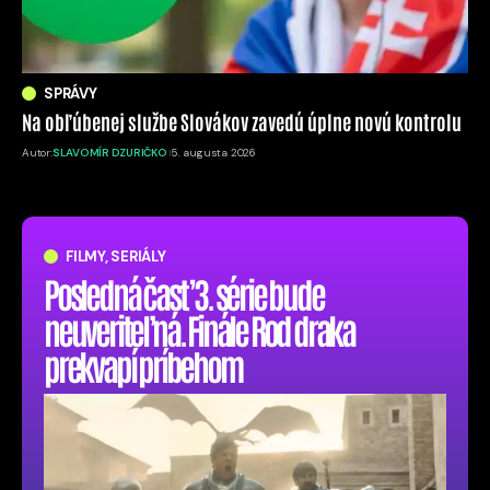
SPRÁVY
Na obľúbenej službe Slovákov zavedú úplne novú kontrolu
Autor:
SLAVOMÍR DZURIČKO
5. augusta 2026
FILMY, SERIÁLY
Posledná časť 3. série bude
neuveriteľná. Finále Rod draka
prekvapí príbehom