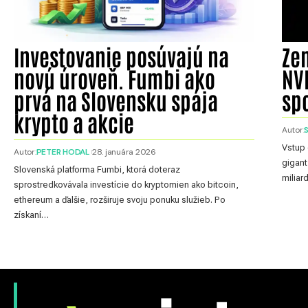
Investovanie posúvajú na
Zem
novú úroveň. Fumbi ako
NV
prvá na Slovensku spája
sp
krypto a akcie
Autor:
Vstup 
Autor:
PETER HODAL
28. januára 2026
gigant
Slovenská platforma Fumbi, ktorá doteraz
miliar
sprostredkovávala investície do kryptomien ako bitcoin,
ethereum a ďalšie, rozširuje svoju ponuku služieb. Po
získaní…