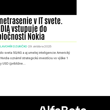
etrasenie v IT svete.
IDIA vstupuje do
oločnosti Nokia
SLAVOMÍR DZURIČKO
29. októbra 2025
do sveta 5G/6G a aj umelej inteligencie Americký
 Nvidia oznámil strategickú investíciu vo výške 1
dy USD (približne…