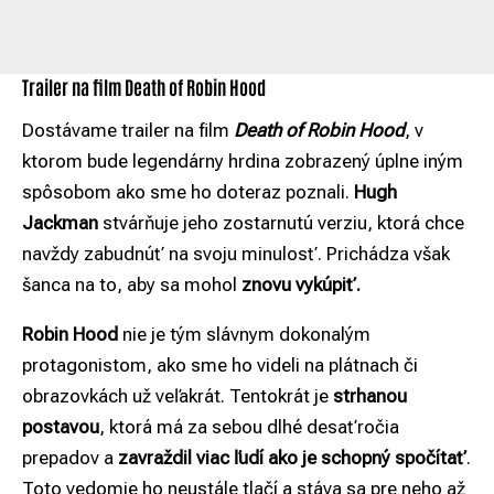
Trailer na film Death of Robin Hood
Dostávame trailer na film
Death of Robin Hood
, v
ktorom bude legendárny hrdina zobrazený úplne iným
spôsobom ako sme ho doteraz poznali.
Hugh
Jackman
stvárňuje jeho zostarnutú verziu, ktorá chce
navždy zabudnúť na svoju minulosť. Prichádza však
šanca na to, aby sa mohol
znovu vykúpiť.
Robin Hood
nie je tým slávnym dokonalým
protagonistom, ako sme ho videli na plátnach či
obrazovkách už veľakrát. Tentokrát je
strhanou
postavou
, ktorá má za sebou dlhé desaťročia
prepadov a
zavraždil viac ľudí ako je schopný spočítať
.
Toto vedomie ho neustále tlačí a stáva sa pre neho až