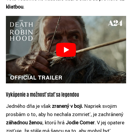
kliatbou
.
Vykúpenie a možnosť stať sa legendou
Jedného dňa je však
zranený v boji.
Napriek svojim
prosbám o to, aby ho nechala zomrieť, je zachránený
záhadnou ženou
, ktorú hrá
Jodie Comer
. V jej opatere
zisťuje, že stále má šancu na to, aby mohol byť