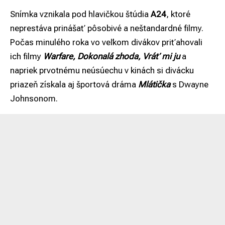
Snímka vznikala pod hlavičkou štúdia
A24
, ktoré
neprestáva prinášať pôsobivé a neštandardné filmy.
Počas minulého roka vo veľkom divákov priťahovali
ich filmy
Warfare, Dokonalá zhoda, Vráť mi ju
a
napriek prvotnému neúsúechu v kinách si divácku
priazeň získala aj športová dráma
Mlátička
s Dwayne
Johnsonom.