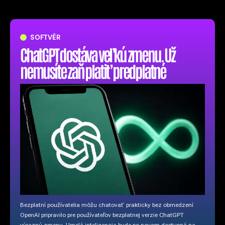
SOFTVÉR
ChatGPT dostáva veľkú zmenu. Už
nemusíte zaň platiť predplatné
Bezplatní používatelia môžu chatovať prakticky bez obmedzení
OpenAI pripravilo pre používateľov bezplatnej verzie ChatGPT