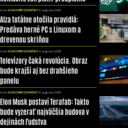
Autor:
SLAVOMÍR DZURIČKO
8. augusta 2026
Alza totálne otočila pravidlá:
Predáva herné PC s Linuxom a
drevenou skriňou
Autor:
SLAVOMÍR DZURIČKO
8. augusta 2026
Televízory čaká revolúcia. Obraz
bude krajší aj bez drahšieho
panelu
Autor:
SLAVOMÍR DZURIČKO
8. augusta 2026
Elon Musk postaví Terafab: Takto
bude vyzerať najväčšia budova v
dejinách ľudstva