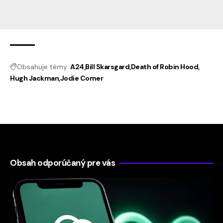
Obsahuje témy:
A24
Bill Skarsgard
Death of Robin Hood
Hugh Jackman
Jodie Comer
Obsah odporúčaný pre vás