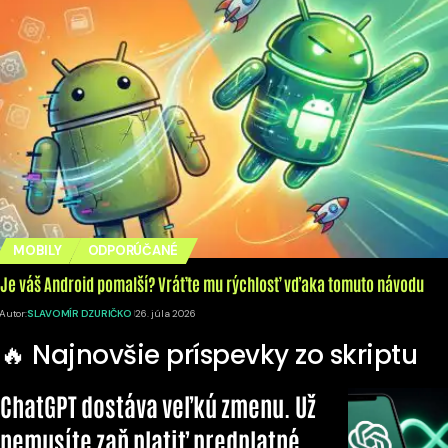
MOBILY
ODPORÚČANÉ
Je váš Android pomalší? Vráťte mu rýchlosť vďaka tomuto návodu
Autor:
SLAVOMÍR DZURIČKO
26. júla 2026
🔥 Najnovšie príspevky zo skriptu
ChatGPT dostáva veľkú zmenu. Už
nemusíte zaň platiť predplatné