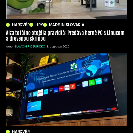
HARDVÉR
HRY
MADE IN SLOVAKIA
Alza totálne otočila pravidlá: Predáva herné PC s Linuxom
a drevenou skriňou
Autor:
SLAVOMÍR DZURIČKO
8. augusta 2026
HARDVÉR