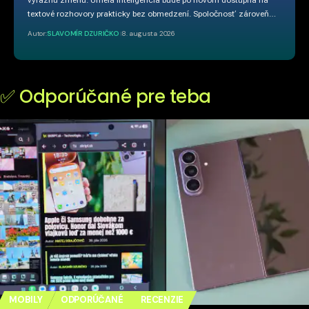
výraznú zmenu. Umelá inteligencia bude po novom dostupná na
textové rozhovory prakticky bez obmedzení. Spoločnosť zároveň…
Autor:
SLAVOMÍR DZURIČKO
8. augusta 2026
✅ Odporúčané pre teba
MOBILY
ODPORÚČANÉ
RECENZIE