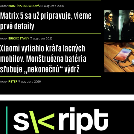
Autor:
KRISTÍNA SUDOROVÁ
8. augusta 2026
Matrix 5 sa už pripravuje, vieme
prvé detaily
Autor:
ERIK KOŠŤANY
7. augusta 2026
Xiaomi vytiahlo kráľa lacných
mobilov. Monštruózna batéria
sľubuje „nekonečnú“ výdrž
Autor:
PETER
7. augusta 2026