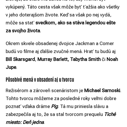
vykúpený. Táto cesta však môže byť ťažšia ako všetky
v jeho doterajšom živote. Keď sa však po nej vydá,
môže sa stať
svedkom, ako sa stáva legendou ešte
za svojho života
.
Okrem skvele obsadenej dvojice Jackman a Comer
budú vo filme aj ďalšie zvučné mená. Hrať tu budú aj
Bill Skarsgard
,
Murray Barlett, Tabytha Smith
či
Noah
Jupe
.
Pôsobivé mená v obsadení aj u tvorcu
Režisérom a zároveň scenáristom je
Michael Sarnoski
.
Tohto tvorcu môžeme za posledné roky veľmi dobre
poznať vďaka dráme
Pig
. Tá mu priniesla slávu a
zabezpečila aj to, že sa stal tvorcom prequelu
Tiché
miesto: Deň jedna
.