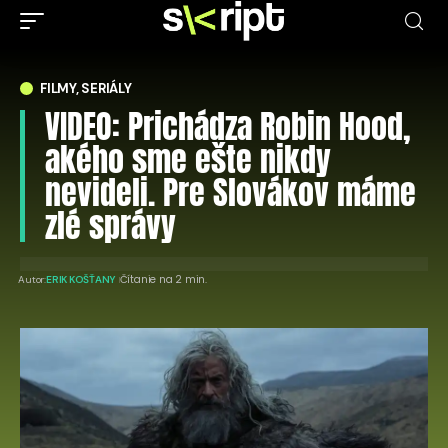
FILMY, SERIÁLY
VIDEO: Prichádza Robin Hood,
akého sme ešte nikdy
nevideli. Pre Slovákov máme
zlé správy
Čítanie na 2 min.
Autor:
ERIK KOŠŤANY