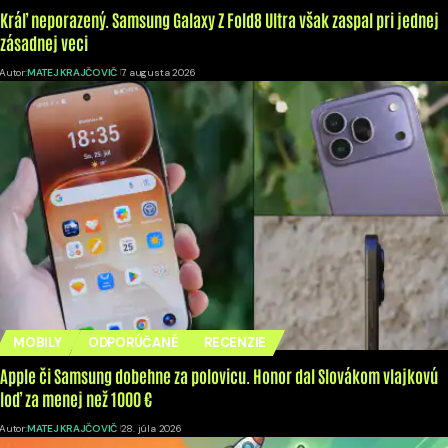
Kráľ neporazený. Samsung Galaxy Z Fold8 Ultra však zaspal pri jednej
zásadnej veci
Autor:
MATEJ KRAJČOVIČ
7. augusta 2026
MOBILY
ODPORÚČANÉ
RECENZIE
Apple či Samsung dobehne za polovicu. Honor dal Slovákom vlajkovú
loď za menej než 1000 €
Autor:
MATEJ KRAJČOVIČ
28. júla 2026