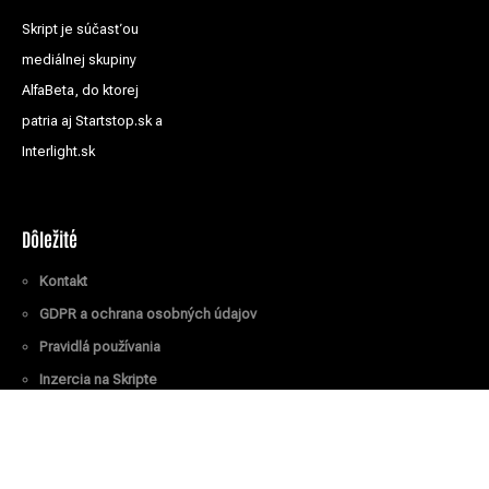
Skript je súčasťou
mediálnej skupiny
AlfaBeta, do ktorej
patria aj Startstop.sk a
Interlight.sk
Dôležité
Kontakt
GDPR a ochrana osobných údajov
Pravidlá používania
Inzercia na Skripte
Všetky práva vyhradené
© Skript.sk