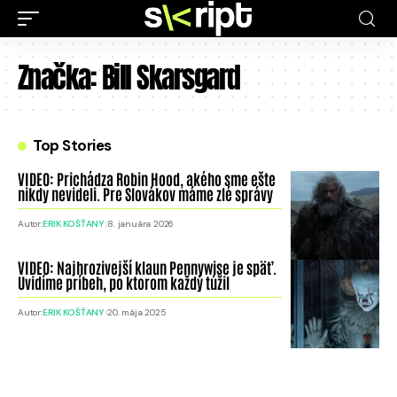
Značka:
Bill Skarsgard
Top Stories
VIDEO: Prichádza Robin Hood, akého sme ešte
nikdy nevideli. Pre Slovákov máme zlé správy
Autor:
ERIK KOŠŤANY
8. januára 2026
VIDEO: Najhrozivejší klaun Pennywise je späť.
Uvidíme príbeh, po ktorom každý túžil
Autor:
ERIK KOŠŤANY
20. mája 2025