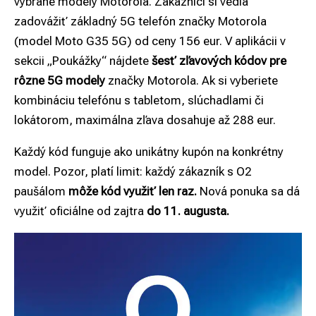
vybrané modely Motorola. Zákazníci si vedia
zadovážiť základný 5G telefón značky Motorola
(model Moto G35 5G) od ceny 156 eur. V aplikácii v
sekcii „Poukážky“ nájdete
šesť zľavových kódov pre
rôzne 5G modely
značky Motorola. Ak si vyberiete
kombináciu telefónu s tabletom, slúchadlami či
lokátorom, maximálna zľava dosahuje až 288 eur.
Každý kód funguje ako unikátny kupón na konkrétny
model. Pozor, platí limit: každý zákazník s O2
paušálom
môže kód využiť len raz.
Nová ponuka sa dá
využiť oficiálne od zajtra
do 11. augusta.