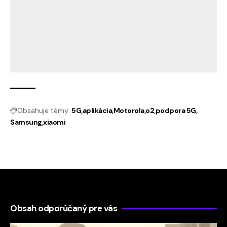
Obsahuje témy:
5G
aplikácia
Motorola
o2
podpora 5G
Samsung
xiaomi
Obsah odporúčaný pre vás