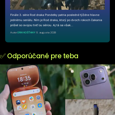
Finále 3. série Rod draka Pondelky patria posledné týždne hlavne
jednému seriálu. Ním je Rod draka, ktorý po dvoch rokoch čakania
prišiel so svojou treťou sériou. Aj tá sa však…
Autor:
ERIK KOŠŤANY
5. augusta 2026
✅ Odporúčané pre teba