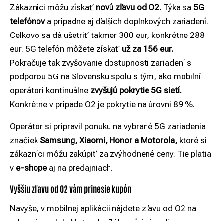
Zákazníci môžu získať
novú zľavu od O2.
Týka sa
5G
telefónov
a prípadne aj ďalších doplnkových zariadení.
Celkovo sa dá ušetriť takmer 300 eur, konkrétne 288
eur. 5G telefón môžete získať
už za 156 eur.
Pokračuje tak zvyšovanie dostupnosti zariadení s
podporou 5G na Slovensku spolu s tým, ako mobilní
operátori kontinuálne
zvyšujú pokrytie 5G sietí.
Konkrétne v prípade O2 je pokrytie na úrovni 89 %.
Operátor si pripravil ponuku na vybrané 5G zariadenia
značiek
Samsung, Xiaomi, Honor a Motorola,
ktoré si
zákazníci môžu zakúpiť za zvýhodnené ceny. Tie platia
v
e-shope
aj na predajniach.
Vyššiu zľavu od O2 vám prinesie kupón
Navyše, v mobilnej aplikácii nájdete zľavu od O2 na