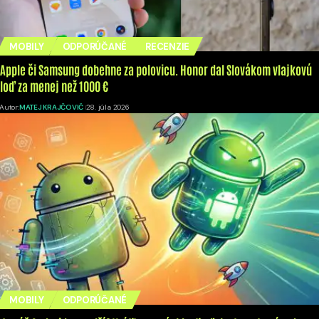
MOBILY
ODPORÚČANÉ
RECENZIE
Apple či Samsung dobehne za polovicu. Honor dal Slovákom vlajkovú
loď za menej než 1000 €
Autor:
MATEJ KRAJČOVIČ
28. júla 2026
MOBILY
ODPORÚČANÉ