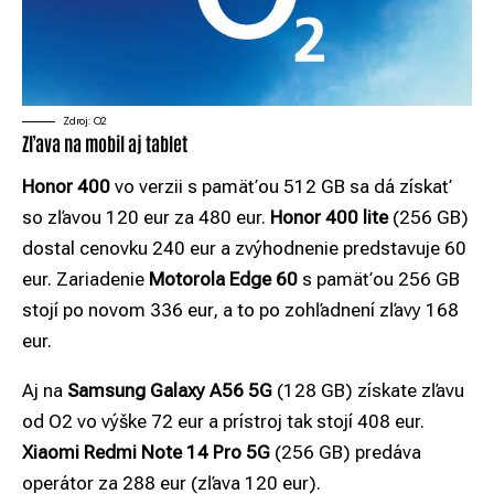
Zdroj: O2
Zľava na mobil aj tablet
Honor 400
vo verzii s pamäťou 512 GB sa dá získať
so zľavou 120 eur za 480 eur.
Honor 400 lite
(256 GB)
dostal cenovku 240 eur a zvýhodnenie predstavuje 60
eur. Zariadenie
Motorola Edge 60
s pamäťou 256 GB
stojí po novom 336 eur, a to po zohľadnení zľavy 168
eur.
Aj na
Samsung Galaxy A56 5G
(128 GB) získate zľavu
od O2 vo výške 72 eur a prístroj tak stojí 408 eur.
Xiaomi Redmi Note 14 Pro 5G
(256 GB) predáva
operátor za 288 eur (zľava 120 eur).