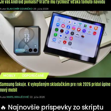
Je váš Android pomalší? Vráťte mu rýchlosť vďaka tomuto návodu
Autor:
SLAVOMÍR DZURIČKO
26. júla 2026
MOBILY
ODPORÚČANÉ
Samsung šokuje. K vylepšeným skladačkám pre rok 2026 pridal úplne
nový mobil
Autor:
MATEJ KRAJČOVIČ
22. júla 2026
🔥 Najnovšie príspevky zo skriptu