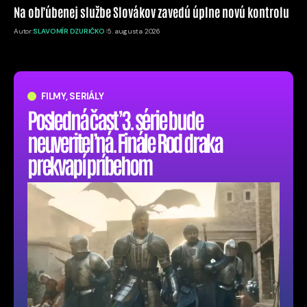
Na obľúbenej službe Slovákov zavedú úplne novú kontrolu
Autor:
SLAVOMÍR DZURIČKO
5. augusta 2026
FILMY, SERIÁLY
Posledná časť 3. série bude
neuveriteľná. Finále Rod draka
prekvapí príbehom