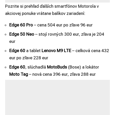
Pozrite si prehľad ďalších smartfónov Motorola v
akciovej ponuke vrátane balíkov zariadení:
Edge 60 Pro
– cena 504 eur po zľave 96 eur
Edge 50 Neo
– stojí rovných 300 eur, zľava je 204
eur
Edge 60
a tablet
Lenovo M9 LTE
– celková cena 432
eur po zľave 228 eur
Edge 60
, slúchadlá
MotoBuds
(Bose) a lokátor
Moto Tag
– nová cena 396 eur, zľava 288 eur