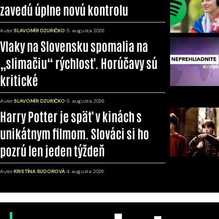
zavedú úplne novú kontrolu
Autor:
SLAVOMÍR DZURIČKO
5. augusta 2026
Vlaky na Slovensku spomalia na
„slimačiu“ rýchlosť. Horúčavy sú
kritické
Autor:
SLAVOMÍR DZURIČKO
5. augusta 2026
Harry Potter je späť v kinách s
unikátnym filmom. Slováci si ho
pozrú len jeden týždeň
Autor:
KRISTÍNA SUDOROVÁ
4. augusta 2026