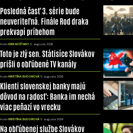
Posledná časť 3. série bude
neuveriteľná. Finále Rod draka
prekvapí príbehom
Autor:
ERIK KOŠŤANY
5. augusta 2026
Toto je zlý sen. Státisíce Slovákov
prišli o obľúbené TV kanály
Autor:
KRISTÍNA SUDOROVÁ
5. augusta 2026
Klienti slovenskej banky majú
dôvod na radosť: Banka im nechá
viac peňazí vo vrecku
Autor:
KRISTÍNA SUDOROVÁ
5. augusta 2026
Na obľúbenej službe Slovákov