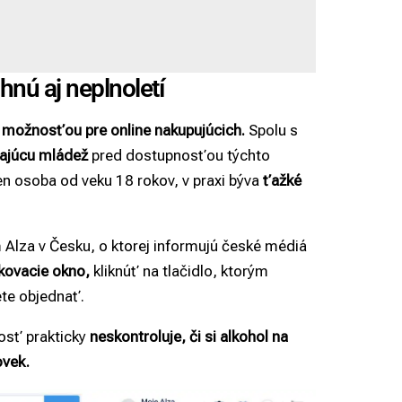
hnú aj neplnoletí
možnosťou pre online nakupujúcich.
Spolu s
vajúcu mládež
pred dostupnosťou týchto
len osoba od veku 18 rokov, v praxi býva
ťažké
m Alza v Česku, o ktorej informujú české médiá
akovacie okno,
kliknúť na tlačidlo, ktorým
ete objednať.
osť prakticky
neskontroluje, či si alkohol na
ovek.