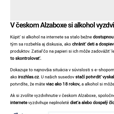
V českom Alzaboxe si alkohol vyzdvi
Kúpiť si alkohol na internete sa stalo bežne
dostupnou 
tým sa rozbehla aj diskusia, ako
chrániť deti a dospie
produktov. Zatiaľ čo na papieri si ich môže zadovážiť 
to skontrolovať.
Dokazuje to najnovšia situácia v súvislosti s e-shopo
ako
irozhlas.cz
. U našich susedov
stačí potvrdiť vysk
potvrdíte, že máte
viac ako 18 rokov,
a alkohol si môž
Ak si zvolíte vyzdvihnutie v českom Alzaboxe, spoločn
internete
vyzdvihuje neplnoleté
dieťa alebo dospelý čl