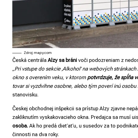
Zdroj: mapy.com
Česká centrála
Alzy sa bráni
voči podozreniam z nedost
„Pri vstupe do sekcie ‚Alkohol’ na webových stránkach 
okno s overením veku, v ktorom
potvrdzuje, že spĺňa 
tovar si vyzdvihne osobne, alebo tým poverí inú osobu
stanovisku.
Českej obchodnej inšpekcii sa prístup Alzy zjavne nepá
zakliknutím vyskakovacieho okna. Predajca sa musí uis
osoba.
Ak ho predá dieťaťu, u susedov za to podnika
činnosti na dva roky.