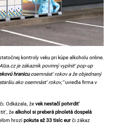
atočnej kontroly veku pri kúpe alkoholu online.
Alza.cz je zákazník povinný vyplniť pop-up
vekovú hranicu
osemnásť rokov a že objednaný
 staršiu ako osemnásť rokov,”
uviedla firma v
či. Odkázala, že
vek nestačí potvrdiť
tiť, že
alkohol si preberá plnoletá dospelá
teľom hrozí
pokuta až 33 tisíc eur
či zákaz