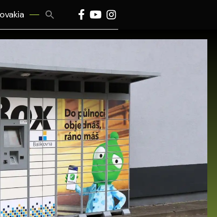
Search
lovakia
for:
Search Button