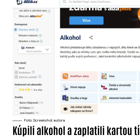
Foto: Screenshot autora
Kúpili alkohol a zaplatili kartou 