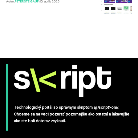
Autor:
PETER STEIGAUF
10. apríla 2025
Technologický portál so správnym skriptom aj /script>om/.
Chceme sa na veci pozerať pozornejšie ako ostatní a lákavejšie
ako ste boli doteraz zvyknutí.