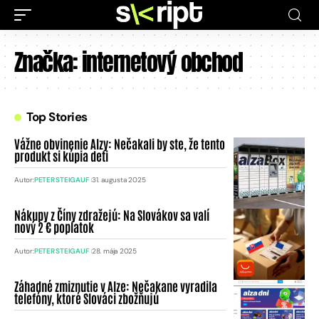
Značka:
internetový obchod
Top Stories
Vážne obvinenie Alzy: Nečakali by ste, že tento
produkt si kúpia deti
Autor:
PETER STEIGAUF
31. augusta 2025
Nákupy z Číny zdražejú: Na Slovákov sa valí
nový 2 € poplatok
Autor:
PETER STEIGAUF
28. mája 2025
Záhadné zmiznutie v Alze: Nečakane vyradila
telefóny, ktoré Slováci zbožňujú