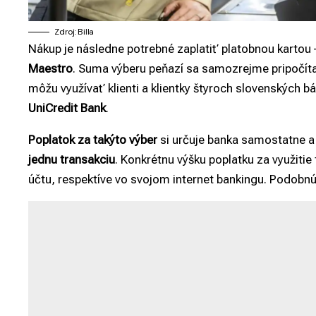
Zdroj: Billa
Nákup je následne potrebné zaplatiť platobnou kartou
Maestro
. Suma výberu peňazí sa samozrejme pripočíta
môžu využívať klienti a klientky štyroch slovenských b
UniCredit Bank
.
Poplatok za takýto výber
si určuje banka samostatne a
jednu transakciu
. Konkrétnu výšku poplatku za využitie 
účtu, respektíve vo svojom internet bankingu. Podobn