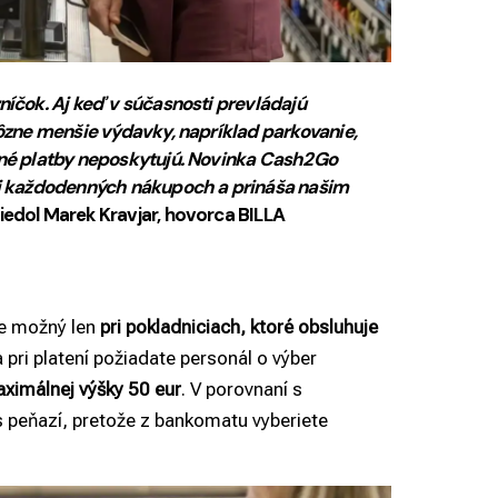
níčok. Aj keď v súčasnosti prevládajú
rôzne menšie výdavky, napríklad parkovanie,
stné platby neposkytujú. Novinka Cash2Go
pri každodenných nákupoch a prináša našim
viedol Marek Kravjar, hovorca BILLA
je možný len
pri pokladniciach, ktoré obsluhuje
pri platení požiadate personál o výber
ximálnej výšky 50 eur
. V porovnaní s
 peňazí, pretože z bankomatu vyberiete