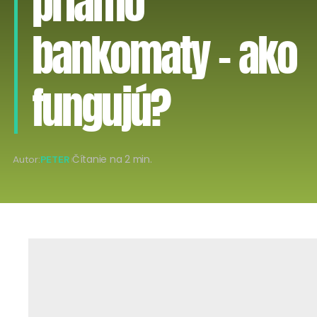
priamo
bankomaty – ako
fungujú?
Autor:
PETER
Čítanie na 2 min.