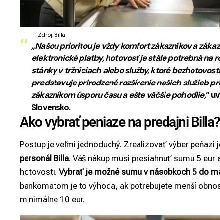
Zdroj: Billa
„Našou prioritou je vždy komfort zákazníkov a zákaz
elektronické platby, hotovosť je stále potrebná na 
stánky v tržniciach alebo služby, ktoré bezhotovo
predstavuje prirodzené rozšírenie našich služieb 
zákazníkom úsporu času a ešte väčšie pohodlie,
“ u
Slovensko.
Ako vybrať peniaze na predajni Billa?
Postup je veľmi jednoduchý. Zrealizovať výber peňazí 
personál Billa
. Váš nákup musí presiahnuť sumu 5 eur a 
hotovosti.
Vybrať je možné sumu v násobkoch 5 do ma
bankomatom je to výhoda, ak potrebujete menší obnos
minimálne 10 eur.