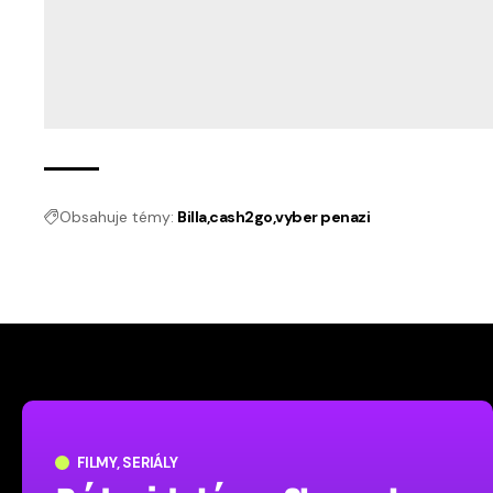
Obsahuje témy:
Billa
cash2go
vyber penazi
FILMY, SERIÁLY