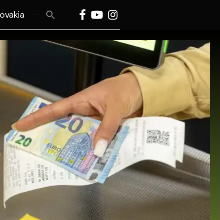
Search
lovakia
for:
Search Button