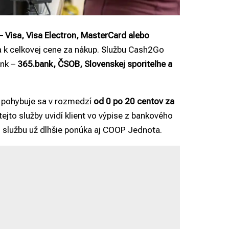
 –
Visa, Visa Electron, MasterCard alebo
 k celkovej cene za nákup. Službu Cash2Go
ánk –
365.bank, ČSOB, Slovenskej sporiteľne a
 pohybuje sa v rozmedzí
od 0 po 20 centov za
tejto služby uvidí klient vo výpise z bankového
ú službu už dlhšie ponúka aj COOP Jednota.