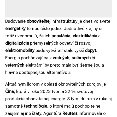
Budovanie
obnoviteľnej
infraštruktúry je dnes vo svete
energetiky
témou číslo jedna. Jednotlivé krajiny si
totiž uvedomujú, že ich
populácia
,
elektrifikácia
a
digitalizácia
priemyselných odvetví či rozvoj
elektromobility
bude vytvárať stále vyšší
dopyt
.
Energia pochádzajúca z
vodných
,
solárnych
či
veterných
elektrární by preto mala byť šetrnejšou a
hlavne dostupnejšou alternatívou.
Aktuálnym lídrom v oblasti obnoviteľných zdrojov je
Čína
, ktorá v roku 2023 tvorila 32 % svetovej
produkcie obnoviteľnej energie. S tým idú ruka v ruke aj
samotné
technológie
, o ktoré majú pochopiteľne
záujem aj iné štáty. Agentúra
Reuters
informovala o