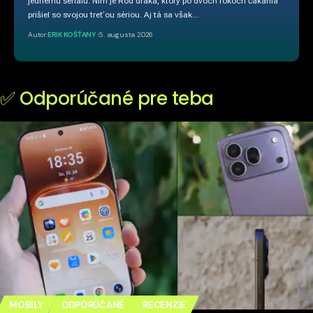
jednému seriálu. Ním je Rod draka, ktorý po dvoch rokoch čakania
prišiel so svojou treťou sériou. Aj tá sa však…
Autor:
ERIK KOŠŤANY
5. augusta 2026
✅ Odporúčané pre teba
MOBILY
ODPORÚČANÉ
RECENZIE