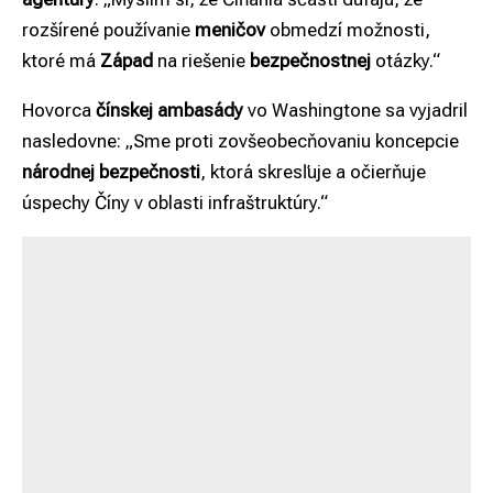
rozšírené používanie
meničov
obmedzí možnosti,
ktoré má
Západ
na riešenie
bezpečnostnej
otázky.“
Hovorca
čínskej ambasády
vo Washingtone sa vyjadril
nasledovne: „Sme proti zovšeobecňovaniu koncepcie
národnej bezpečnosti
, ktorá skresľuje a očierňuje
úspechy Číny v oblasti infraštruktúry.“