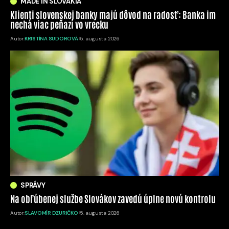
MADE IN SLOVAKIA
Klienti slovenskej banky majú dôvod na radosť: Banka im
nechá viac peňazí vo vrecku
Autor:
KRISTÍNA SUDOROVÁ
5. augusta 2026
SPRÁVY
Na obľúbenej službe Slovákov zavedú úplne novú kontrolu
Autor:
SLAVOMÍR DZURIČKO
5. augusta 2026