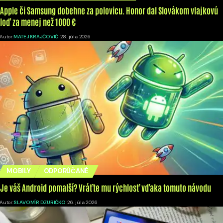
Apple či Samsung dobehne za polovicu. Honor dal Slovákom vlajkovú
loď za menej než 1000 €
Autor:
MATEJ KRAJČOVIČ
28. júla 2026
MOBILY
ODPORÚČANÉ
Je váš Android pomalší? Vráťte mu rýchlosť vďaka tomuto návodu
Autor:
SLAVOMÍR DZURIČKO
26. júla 2026