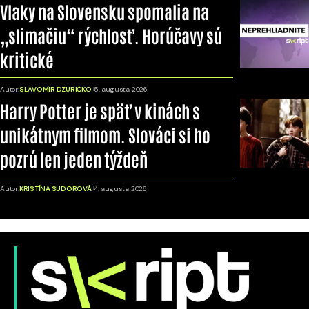
Vlaky na Slovensku spomalia na
„slimačiu“ rýchlosť. Horúčavy sú
kritické
Autor:
SLAVOMÍR DZURIČKO
5. augusta 2026
Harry Potter je späť v kinách s
unikátnym filmom. Slováci si ho
pozrú len jeden týždeň
Autor:
KRISTÍNA SUDOROVÁ
4. augusta 2026