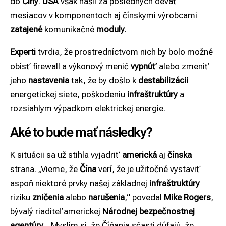
do
Číny
.
USA
však našli za posledných deväť
mesiacov v komponentoch aj čínskymi výrobcami
zatajené
komunikačné
moduly
.
Experti
tvrdia, že prostredníctvom nich by bolo možné
obísť firewall a výkonový menič
vypnúť
alebo zmeniť
jeho
nastavenia
tak, že by došlo k
destabilizácii
energetickej siete, poškodeniu
infraštruktúry
a
rozsiahlym výpadkom elektrickej energie.
Aké to bude mať následky?
K situácii sa už stihla vyjadriť
americká
aj
čínska
strana. „Vieme, že
Čína
verí, že je užitočné vystaviť
aspoň niektoré prvky našej základnej
infraštruktúry
riziku
zničenia
alebo
narušenia
,“ povedal
Mike Rogers
,
bývalý riaditeľ americkej
Národnej bezpečnostnej
agentúry
. „Myslím si, že Číňania sčasti dúfajú, že