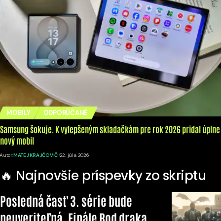
MOBILY
ODPORÚČANÉ
Samsung šokuje. K vylepšeným skladačkám pre rok 2026 pridal úplne
nový mobil
Autor:
MATEJ KRAJČOVIČ
22. júla 2026
🔥 Najnovšie príspevky zo skriptu
Posledná časť 3. série bude
neuveriteľná. Finále Rod draka