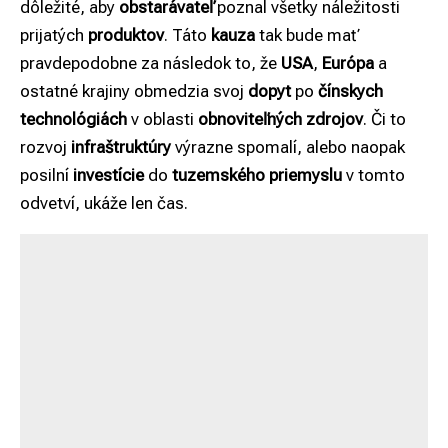
dôležité, aby
obstarávateľ
poznal všetky náležitosti
prijatých
produktov
. Táto
kauza
tak bude mať
pravdepodobne za následok to, že
USA
,
Európa
a
ostatné krajiny obmedzia svoj
dopyt
po
čínskych
technológiách
v oblasti
obnoviteľných zdrojov
. Či to
rozvoj
infraštruktúry
výrazne spomalí, alebo naopak
posilní
investície
do
tuzemského priemyslu
v tomto
odvetví, ukáže len čas.