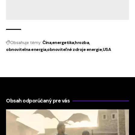
Obsahuje témy:
Čína
energetika
hrozba
obnovitelna energia
obnoviteľné zdroje energie
USA
Obsah odporúčaný pre vás