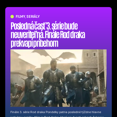
FILMY, SERIÁLY
Posledná časť 3. série bude
neuveriteľná. Finále Rod draka
prekvapí príbehom
Finále 3. série Rod draka Pondelky patria posledné týždne hlavne