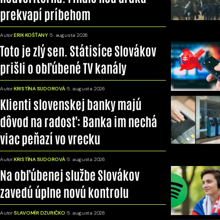
prekvapí príbehom
Autor:
ERIK KOŠŤANY
5. augusta 2026
Toto je zlý sen. Státisíce Slovákov
prišli o obľúbené TV kanály
Autor:
KRISTÍNA SUDOROVÁ
5. augusta 2026
Klienti slovenskej banky majú
dôvod na radosť: Banka im nechá
viac peňazí vo vrecku
Autor:
KRISTÍNA SUDOROVÁ
5. augusta 2026
Na obľúbenej službe Slovákov
zavedú úplne novú kontrolu
Autor:
SLAVOMÍR DZURIČKO
5. augusta 2026