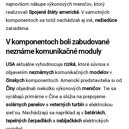
najnovšom nákupe výkonových meničov, ktorý
realizovali
Spojené štáty americké
. V samotných
komponentoch sa totiž nachádzali aj iné,
nežiadúce
zariadenia.
V komponentoch boli zabudované
neznáme komunikačné moduly
USA
aktuálne vyhodnocuje
riziká
, ktoré súvisia s
objavením
neznámych
komunikačných
modelov
v
čínskych
komponentoch. Americkí predstavitelia si od
Číny
objednali niekoľko výkonových
meničov
. Tie sa
vyrábajú primárne v Číne a slúžia na prepojenie
solárnych panelov
a
veterných turbín
s elektrickou
sieťou. Nachádzajú sa napríklad aj v
batériách
,
tepelných čerpadlách
a
nabíjačkách
elektrických
vozidiel.