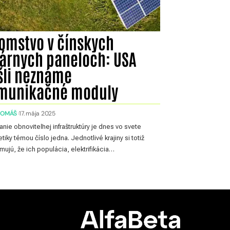
jomstvo v čínskych
lárnych paneloch: USA
šli neznáme
munikačné moduly
TOMÁŠ
17. mája 2025
nie obnoviteľnej infraštruktúry je dnes vo svete
tiky témou číslo jedna. Jednotlivé krajiny si totiž
ujú, že ich populácia, elektrifikácia…