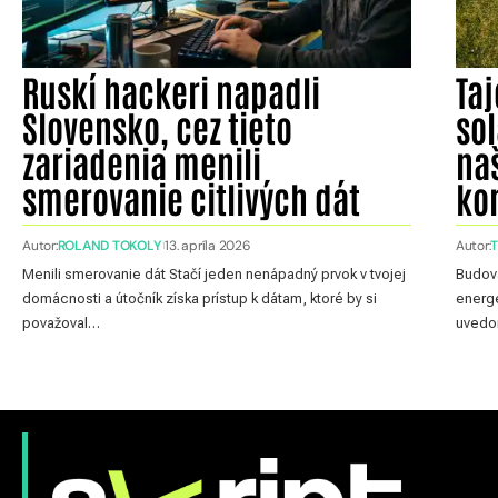
Ruskí hackeri napadli
Ta
Slovensko, cez tieto
so
zariadenia menili
na
smerovanie citlivých dát
ko
Autor:
ROLAND TOKOLY
13. apríla 2026
Autor:
Menili smerovanie dát Stačí jeden nenápadný prvok v tvojej
Budova
domácnosti a útočník získa prístup k dátam, ktoré by si
energe
považoval…
uvedom