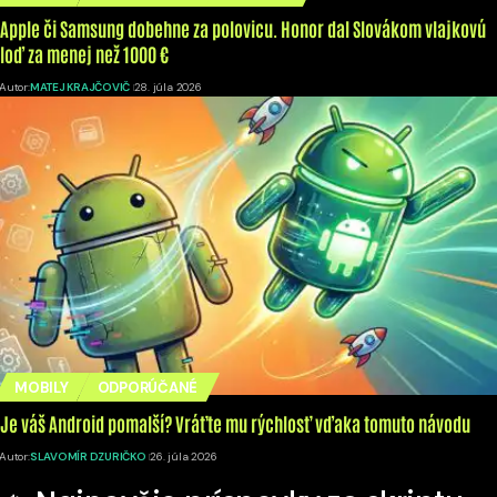
Apple či Samsung dobehne za polovicu. Honor dal Slovákom vlajkovú
loď za menej než 1000 €
Autor:
MATEJ KRAJČOVIČ
28. júla 2026
MOBILY
ODPORÚČANÉ
Je váš Android pomalší? Vráťte mu rýchlosť vďaka tomuto návodu
Autor:
SLAVOMÍR DZURIČKO
26. júla 2026