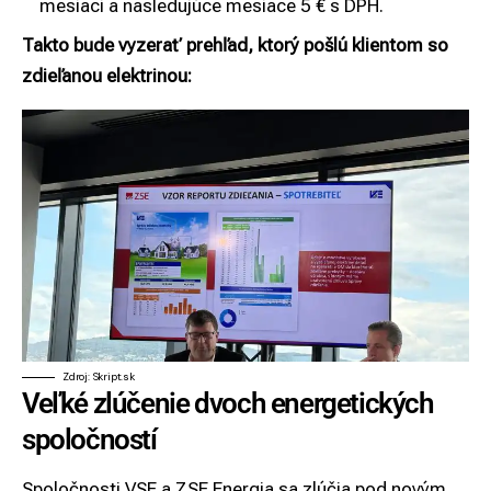
mesiaci a nasledujúce mesiace 5 € s DPH.
Takto bude vyzerať prehľad, ktorý pošlú klientom so
zdieľanou elektrinou:
Zdroj: Skript.sk
Veľké zlúčenie dvoch energetických
spoločností
Spoločnosti VSE a ZSE Energia sa zlúčia pod novým