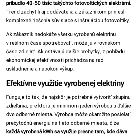
pribudlo 40-50 tisíc takýchto fotovoltických elektrární
.
Trend zachytili aj dodávatelia a zákazníkom priniesli
komplexné riešenia súvisiace s inštaláciou fotovoltiky.
Ak zákazník nedokáže všetku vyrobenú elektrinu
v reálnom čase spotrebovať, môže ju v rovnakom
čase zdieľať. Ak ostávajú ďalšie prebytky, z pohľadu
ekonomickej efektívnosti prichádza na rad
uskladnenie a napokon výkup.
Efektívne využitie vyrobenej elektriny
Funguje to tak, že najskôr je potrebné vytvoriť skupinu
zdieľania, pre ktorú je minimom jeden výrobca a ďalšie
dve odberné miesta. Výrobca môže okamžite posielať
prebytočnú energiu na tieto odberné miesta, čiže
každá vyrobená kWh sa využije presne tam, kde dáva