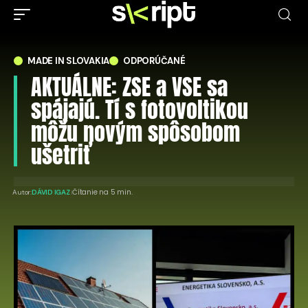
MADE IN SLOVAKIA
ODPORÚČANÉ
AKTUÁLNE: ZSE a VSE sa
spájajú. Tí s fotovoltikou
môžu novým spôsobom
ušetriť
Čítanie na 5 min.
Autor:
DÁVID IGAZ