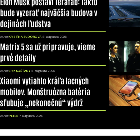
Elon Musk postaví Terafab: Takto
bude vyzerať najväčšia budova v
dejinách ľudstva
Autor:
KRISTÍNA SUDOROVÁ
8. augusta 2026
Matrix 5 sa už pripravuje, vieme
prvé detaily
Autor:
ERIK KOŠŤANY
7. augusta 2026
Xiaomi vytiahlo kráľa lacných
mobilov. Monštruózna batéria
sľubuje „nekonečnú“ výdrž
Autor:
PETER
7. augusta 2026