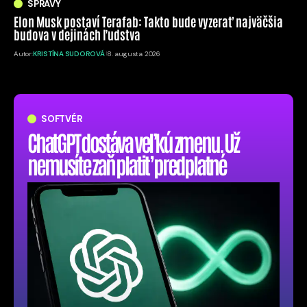
SPRÁVY
Elon Musk postaví Terafab: Takto bude vyzerať najväčšia
budova v dejinách ľudstva
Autor:
KRISTÍNA SUDOROVÁ
8. augusta 2026
SOFTVÉR
ChatGPT dostáva veľkú zmenu. Už
nemusíte zaň platiť predplatné