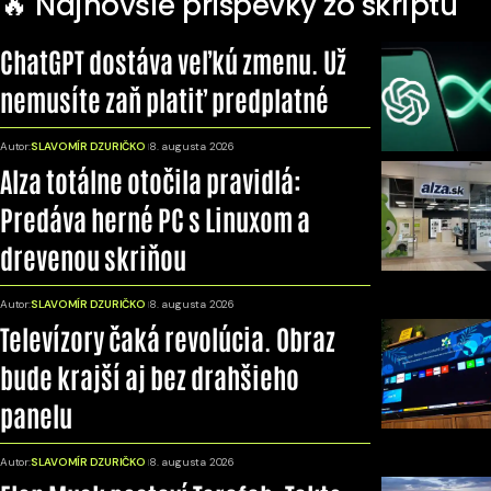
🔥 Najnovšie príspevky zo skriptu
ChatGPT dostáva veľkú zmenu. Už
nemusíte zaň platiť predplatné
Autor:
SLAVOMÍR DZURIČKO
8. augusta 2026
Alza totálne otočila pravidlá:
Predáva herné PC s Linuxom a
drevenou skriňou
Autor:
SLAVOMÍR DZURIČKO
8. augusta 2026
Televízory čaká revolúcia. Obraz
bude krajší aj bez drahšieho
panelu
Autor:
SLAVOMÍR DZURIČKO
8. augusta 2026