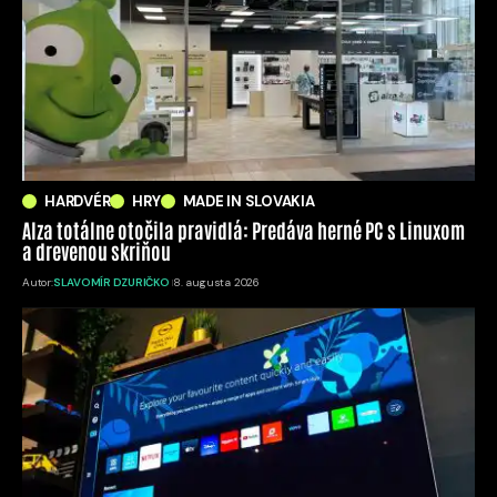
HARDVÉR
HRY
MADE IN SLOVAKIA
Alza totálne otočila pravidlá: Predáva herné PC s Linuxom
a drevenou skriňou
Autor:
SLAVOMÍR DZURIČKO
8. augusta 2026