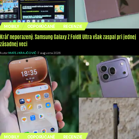
MOBILY
ODPORÚČANÉ
RECENZIE
Kráľ neporazený. Samsung Galaxy Z Fold8 Ultra však zaspal pri jednej
zásadnej veci
Autor:
MATEJ KRAJČOVIČ
7. augusta 2026
MOBILY
ODPORÚČANÉ
RECENZIE