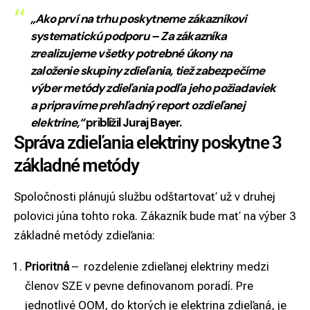
„Ako prví na trhu poskytneme zákazníkovi
systematickú podporu – Za zákazníka
zrealizujeme všetky potrebné úkony na
založenie skupiny zdieľania, tiež zabezpečíme
výber metódy zdieľania podľa jeho požiadaviek
a pripravíme prehľadný report o zdieľanej
elektrine,“
priblížil Juraj Bayer.
Správa zdieľania elektriny poskytne 3
základné metódy
Spoločnosti plánujú službu odštartovať už v druhej
polovici júna tohto roka. Zákazník bude mať na výber 3
základné metódy zdieľania:
Prioritná
– rozdelenie zdieľanej elektriny medzi
členov SZE v pevne definovanom poradí. Pre
jednotlivé OOM, do ktorých je elektrina zdieľaná, je