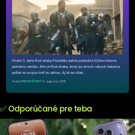
Finále 3. série Rod draka Pondelky patria posledné týždne hlavne
jednému seriálu. Ním je Rod draka, ktorý po dvoch rokoch čakania
prišiel so svojou treťou sériou. Aj tá sa však…
Autor:
ERIK KOŠŤANY
5. augusta 2026
✅ Odporúčané pre teba