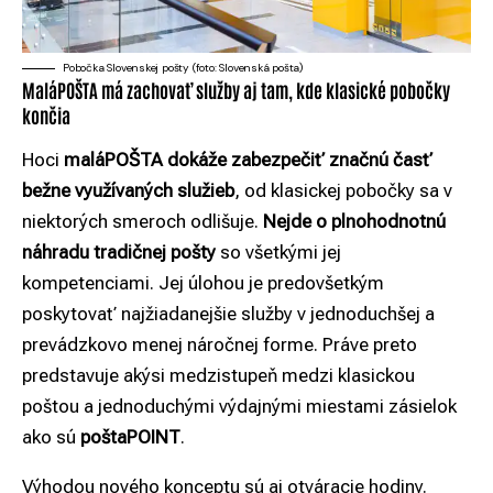
Pobočka Slovenskej pošty (foto: Slovenská pošta)
MaláPOŠTA má zachovať služby aj tam, kde klasické pobočky
končia
Hoci
maláPOŠTA dokáže zabezpečiť značnú časť
bežne využívaných služieb
, od klasickej pobočky sa v
niektorých smeroch odlišuje.
Nejde o plnohodnotnú
náhradu tradičnej pošty
so všetkými jej
kompetenciami. Jej úlohou je predovšetkým
poskytovať najžiadanejšie služby v jednoduchšej a
prevádzkovo menej náročnej forme. Práve preto
predstavuje akýsi medzistupeň medzi klasickou
poštou a jednoduchými výdajnými miestami zásielok
ako sú
poštaPOINT
.
Výhodou nového konceptu sú aj otváracie hodiny.