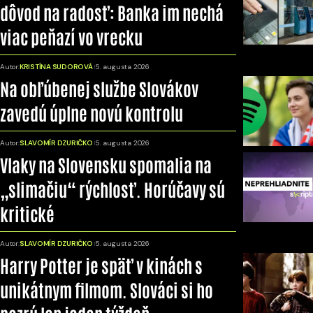
dôvod na radosť: Banka im nechá
viac peňazí vo vrecku
Autor:
KRISTÍNA SUDOROVÁ
5. augusta 2026
Na obľúbenej službe Slovákov
zavedú úplne novú kontrolu
Autor:
SLAVOMÍR DZURIČKO
5. augusta 2026
Vlaky na Slovensku spomalia na
„slimačiu“ rýchlosť. Horúčavy sú
kritické
Autor:
SLAVOMÍR DZURIČKO
5. augusta 2026
Harry Potter je späť v kinách s
unikátnym filmom. Slováci si ho