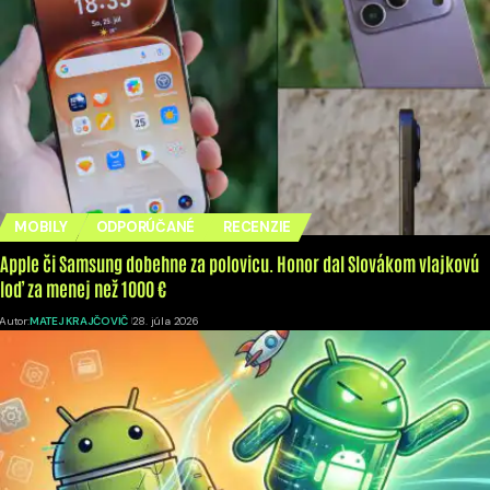
MOBILY
ODPORÚČANÉ
RECENZIE
Apple či Samsung dobehne za polovicu. Honor dal Slovákom vlajkovú
loď za menej než 1000 €
Autor:
MATEJ KRAJČOVIČ
28. júla 2026