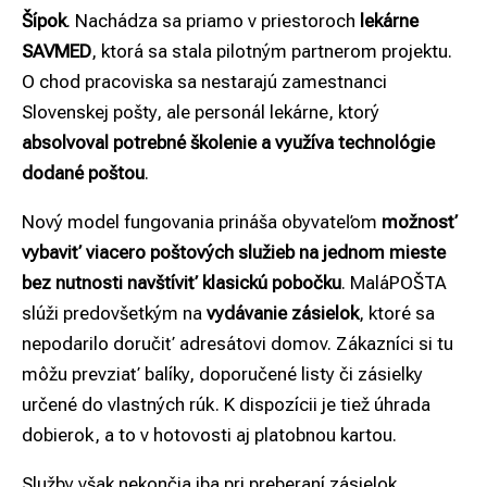
Šípok
. Nachádza sa priamo v priestoroch
lekárne
SAVMED
, ktorá sa stala pilotným partnerom projektu.
O chod pracoviska sa nestarajú zamestnanci
Slovenskej pošty, ale personál lekárne, ktorý
absolvoval potrebné školenie a využíva technológie
dodané poštou
.
Nový model fungovania prináša obyvateľom
možnosť
vybaviť viacero poštových služieb na jednom mieste
bez nutnosti navštíviť klasickú pobočku
. MaláPOŠTA
slúži predovšetkým na
vydávanie zásielok
, ktoré sa
nepodarilo doručiť adresátovi domov. Zákazníci si tu
môžu prevziať balíky, doporučené listy či zásielky
určené do vlastných rúk. K dispozícii je tiež úhrada
dobierok, a to v hotovosti aj platobnou kartou.
Služby však nekončia iba pri preberaní zásielok.