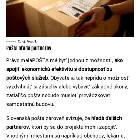
Zdroj: Freepik
Pošta hľadá partnerov
Práve maláPOŠTA má byť jednou z možností,
ako
spojiť ekonomickú efektivitu s dostupnosťou
poštových služieb
. Obyvatelia tak neprídu o možnosť
vyzdvihnúť si zásielky alebo vybaviť základné úkony,
zatiaľ čo pošta nebude musieť prevádzkovať
samostatnú budovu.
Slovenská pošta zároveň avizuje, že
hľadá ďalších
partnerov
, ktorí by sa do projektu mohli zapojiť.
Vhodnými miestami sú napríklad obchody, lekárne,