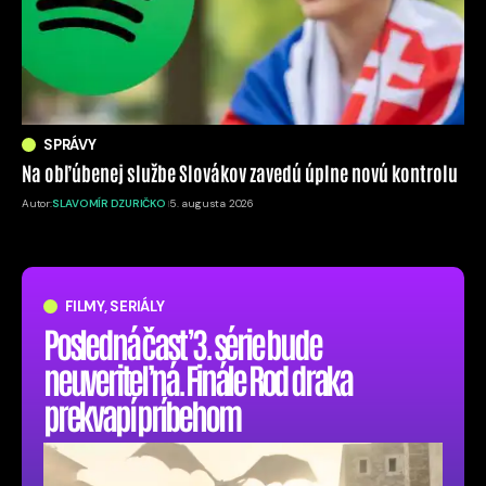
SPRÁVY
Na obľúbenej službe Slovákov zavedú úplne novú kontrolu
Autor:
SLAVOMÍR DZURIČKO
5. augusta 2026
FILMY, SERIÁLY
Posledná časť 3. série bude
neuveriteľná. Finále Rod draka
prekvapí príbehom