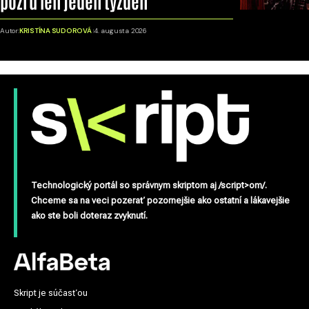
pozrú len jeden týždeň
Autor:
KRISTÍNA SUDOROVÁ
4. augusta 2026
Technologický portál so správnym skriptom aj /script>om/.
Chceme sa na veci pozerať pozornejšie ako ostatní a lákavejšie
ako ste boli doteraz zvyknutí.
Skript je súčasťou