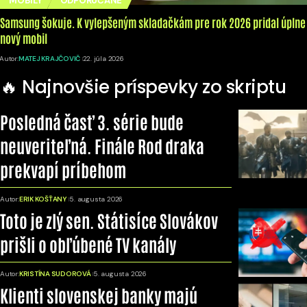
MOBILY
ODPORÚČANÉ
Samsung šokuje. K vylepšeným skladačkám pre rok 2026 pridal úplne
nový mobil
Autor:
MATEJ KRAJČOVIČ
22. júla 2026
🔥 Najnovšie príspevky zo skriptu
Posledná časť 3. série bude
neuveriteľná. Finále Rod draka
prekvapí príbehom
Autor:
ERIK KOŠŤANY
5. augusta 2026
Toto je zlý sen. Státisíce Slovákov
prišli o obľúbené TV kanály
Autor:
KRISTÍNA SUDOROVÁ
5. augusta 2026
Klienti slovenskej banky majú