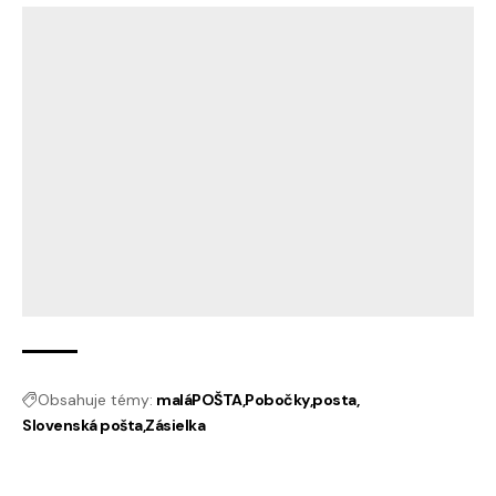
Obsahuje témy:
maláPOŠTA
Pobočky
posta
Slovenská pošta
Zásielka