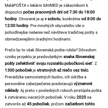
MaláPOŠTA v lekárni SAVMED je zákazníkom k
dispozícii
počas pracovných dní od 7:30 do 18:00
hodiny
. Otvorené je aj
v sobotu
, konkrétne
od 8:00 do
12:00 hodiny
. Pre mnohých obyvateľov ide o
pohodlnejšie riešenie než návšteva tradičnej pošty s
obmedzenejšími úradnými hodinami.
Prečo by to však Slovenská pošta robila? Dôvodom
vzniku projektu je predovšetkým
snaha Slovenskej
pošty zefektívniť svoju rozsiahlu pobočkovú sieť
. Z
1300 pobočiek
je
stratových až niečo cez tisíc
.
Prevádzka samostatných budov, ich údržba a
personálne zabezpečenie predstavujú
významné
náklady
. Aj preto v posledných rokoch pristúpila pošta
k zatváraniu viacerých pobočiek. V roku
2025
sa
zatvorilo až
45 pobočiek
, pričom
začiatkom tohto