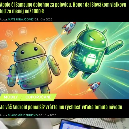
Apple či Samsung dobehne za polovicu. Honor dal Slovákom vlajkovú
loď za menej než 1000 €
Autor:
MATEJ KRAJČOVIČ
28. júla 2026
MOBILY
ODPORÚČANÉ
Je váš Android pomalší? Vráťte mu rýchlosť vďaka tomuto návodu
Autor:
SLAVOMÍR DZURIČKO
26. júla 2026