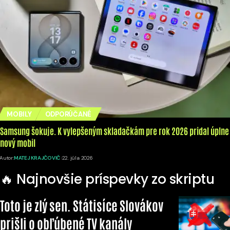
MOBILY
ODPORÚČANÉ
Samsung šokuje. K vylepšeným skladačkám pre rok 2026 pridal úplne
nový mobil
Autor:
MATEJ KRAJČOVIČ
22. júla 2026
🔥 Najnovšie príspevky zo skriptu
Toto je zlý sen. Státisíce Slovákov
prišli o obľúbené TV kanály