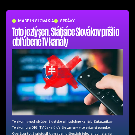
MADE IN SLOVAKIA
SPRÁVY
Toto je zlý sen. Státisíce Slovákov prišli o
obľúbené TV kanály
Telekom vypol obľúbené detské aj hudobné kanály Zákazníkov
Telekomu a DIGI TV čakajú ďalšie zmeny v televíznej ponuke.
Operátor totiž pristúpil k vyradeniu šiestich televíznych staníc