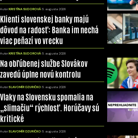
Autor:
KRISTÍNA SUDOROVÁ
5. augusta 2026
Klienti slovenskej banky majú
dôvod na radosť: Banka im nechá
viac peňazí vo vrecku
Autor:
KRISTÍNA SUDOROVÁ
5. augusta 2026
Na obľúbenej službe Slovákov
zavedú úplne novú kontrolu
Autor:
SLAVOMÍR DZURIČKO
5. augusta 2026
Vlaky na Slovensku spomalia na
„slimačiu“ rýchlosť. Horúčavy sú
kritické
Autor:
SLAVOMÍR DZURIČKO
5. augusta 2026