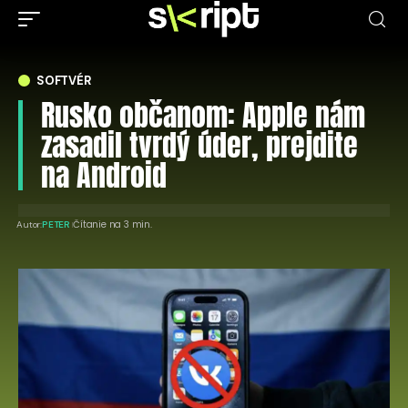
SOFTVÉR
Rusko občanom: Apple nám
zasadil tvrdý úder, prejdite
na Android
Čítanie na 3 min.
Autor:
PETER