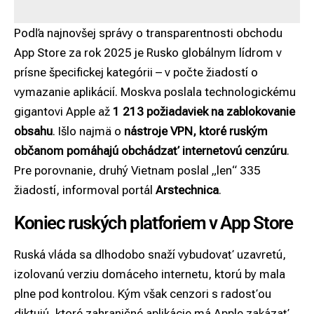
Podľa najnovšej správy o transparentnosti obchodu
App Store za rok 2025 je Rusko globálnym lídrom v
prísne špecifickej kategórii – v počte žiadostí o
vymazanie aplikácií. Moskva poslala technologickému
gigantovi Apple až
1 213 požiadaviek na zablokovanie
obsahu
. Išlo najmä o
nástroje VPN, ktoré ruským
občanom pomáhajú obchádzať internetovú cenzúru
.
Pre porovnanie, druhý Vietnam poslal „len“ 335
žiadostí, informoval portál
Arstechnica
.
Koniec ruských platforiem v App Store
Ruská vláda sa dlhodobo snaží vybudovať uzavretú,
izolovanú verziu domáceho internetu, ktorú by mala
plne pod kontrolou. Kým však cenzori s radosťou
diktujú, ktoré zahraničné aplikácie má Apple zakázať,