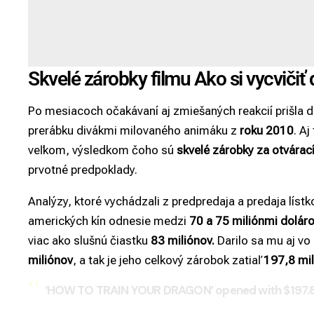
Skvelé zárobky filmu Ako si vycvičiť
Po mesiacoch očakávaní aj zmiešaných reakcií prišla d
prerábku divákmi milovaného animáku z
roku 2010
. Aj
veľkom, výsledkom čoho sú
skvelé zárobky za otvárac
prvotné predpoklady.
Analýzy, ktoré vychádzali z predpredaja a predaja lístko
amerických kín odnesie medzi
70 a 75 miliónmi doláro
viac ako slušnú čiastku
83 miliónov.
Darilo sa mu aj vo 
miliónov
, a tak je jeho celkový zárobok zatiaľ
197,8 mil
‘HOW TO TRAIN YOUR DRAGON’ opened with $197.8M 