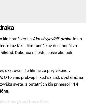
 draka
o kín hraná verzia
Ako si vycvičiť draka
. Ide o
 tento raz lákal film fanúšikov do kinosál vo
í víkend
. Dokonca sú ešte lepšie ako boli
v, ukazovali, že film si za prvý víkend v
v.
O to viac prekvapil, keď sa zisk dostal až na
zvyšku sveta, z ostatných kín priniesol
114
ióna
.
at the global box office.