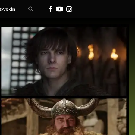
Search
lovakia
for:
Search Button