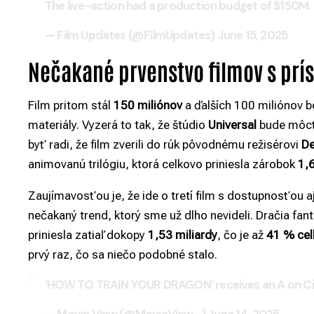
The live-action had a production budget of $150M.
— Film Updates (@FilmUpdates)
June 15, 2025
Nečakané prvenstvo filmov s prí
Film pritom stál
150 miliónov
a ďalších 100 miliónov 
materiály. Vyzerá to tak, že štúdio
Universal
bude môcť
byť radi, že film zverili do rúk pôvodnému režisérovi
De
animovanú trilógiu, ktorá celkovo priniesla zárobok
1,6
Zaujímavosťou je, že ide o tretí film s dostupnosťou aj 
nečakaný trend, ktorý sme už dlho nevideli. Dračia fan
priniesla zatiaľ dokopy
1,53 miliardy
, čo je až
41 % cel
prvý raz, čo sa niečo podobné stalo.
‘HOW TO TRAIN YOUR DRAGON’ receives an A on C
— Movie View (@MovieView_)
June 14, 2025