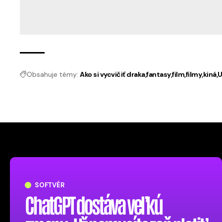
Obsahuje témy:
Ako si vycvičiť draka
fantasy
film
filmy
kiná
U
SOFTVÉR
ChatGPT dostáva veľkú