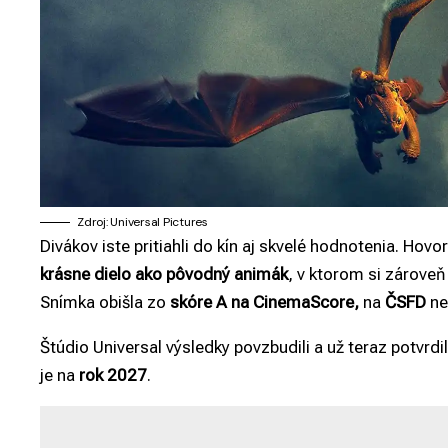
Zdroj: Universal Pictures
Divákov iste pritiahli do kín aj skvelé hodnotenia. Ho
krásne dielo ako pôvodný animák
, v ktorom si zároveň
Snímka obišla zo
skóre A na CinemaScore,
na
ČSFD
ne
Štúdio Universal výsledky povzbudili a už teraz potvrdi
je na
rok 2027
.