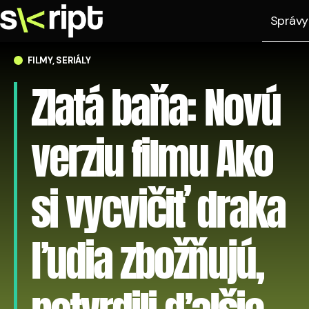
Správy
FILMY, SERIÁLY
Zlatá baňa: Novú
verziu filmu Ako
si vycvičiť draka
ľudia zbožňujú,