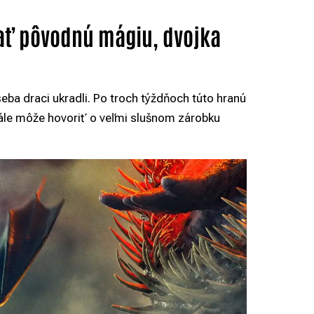
ať pôvodnú mágiu, dvojka
seba draci ukradli. Po troch týždňoch túto hranú
tále môže hovoriť o veľmi slušnom zárobku