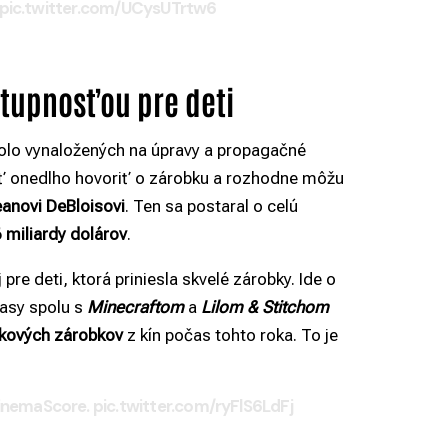
pic.twitter.com/UCysUTrtw6
stupnosťou pre deti
bolo vynaložených na úpravy a propagačné
 onedlho hovoriť o zárobku a rozhodne môžu
anovi DeBloisovi
. Ten sa postaral o celú
 miliardy dolárov
.
pre deti, ktorá priniesla skvelé zárobky. Ide o
tasy spolu s
Minecraftom
a
Lilom & Stitchom
kových zárobkov
z kín počas tohto roka. To je
inemaScore.
pic.twitter.com/ryFlS6LdFj