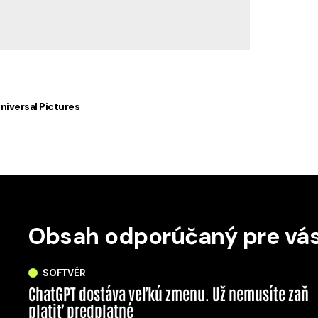
niversal Pictures
Obsah odporúčaný pre vá
SOFTVÉR
ChatGPT dostáva veľkú zmenu. Už nemusíte zaň
platiť predplatné