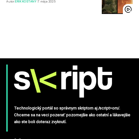
Autor:
ERIK KOŠŤANY
7. mája 2025
Technologický portál so správnym skriptom aj /script>om/.
Chceme sa na veci pozerať pozornejšie ako ostatní a lákavejšie
ako ste boli doteraz zvyknutí.