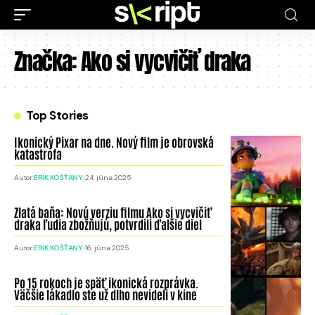
Značka:
Ako si vycvičiť draka
Top Stories
Ikonický Pixar na dne. Nový film je obrovská
katastrofa
Autor:
ERIK KOŠŤANY
24. júna 2025
Zlatá baňa: Novú verziu filmu Ako si vycvičiť
draka ľudia zbožňujú, potvrdili ďalšie diel
Autor:
ERIK KOŠŤANY
16. júna 2025
Po 15 rokoch je späť ikonická rozprávka.
Väčšie lákadlo ste už dlho nevideli v kine