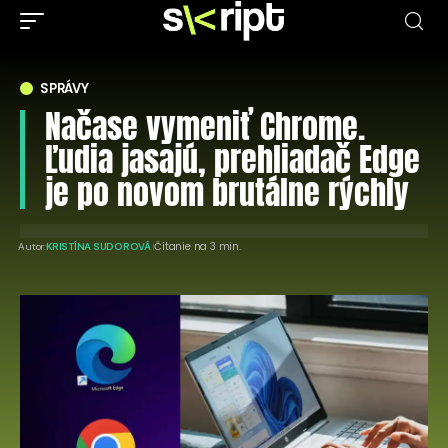
SPRÁVY
Načase vymeniť Chrome.
Ľudia jasajú, prehliadač Edge
je po novom brutálne rýchly
Čítanie na 3 min.
Autor:
KRISTÍNA SUDOROVÁ