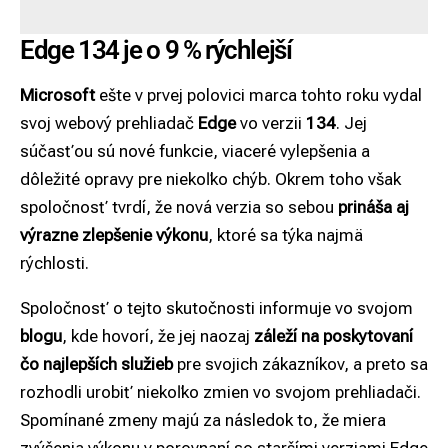
Edge 134 je o 9 % rýchlejší
Microsoft
ešte v prvej polovici marca tohto roku vydal
svoj webový prehliadač
Edge
vo verzii
134
. Jej
súčasťou sú nové funkcie, viaceré vylepšenia a
dôležité opravy pre niekoľko chýb. Okrem toho však
spoločnosť tvrdí, že nová verzia so sebou
prináša aj
výrazne zlepšenie výkonu
, ktoré sa týka najmä
rýchlosti.
Spoločnosť o tejto skutočnosti informuje vo svojom
blogu
, kde hovorí, že jej naozaj
záleží na poskytovaní
čo najlepších služieb
pre svojich zákazníkov, a preto sa
rozhodli urobiť niekoľko zmien vo svojom prehliadači.
Spomínané zmeny majú za následok to, že miera