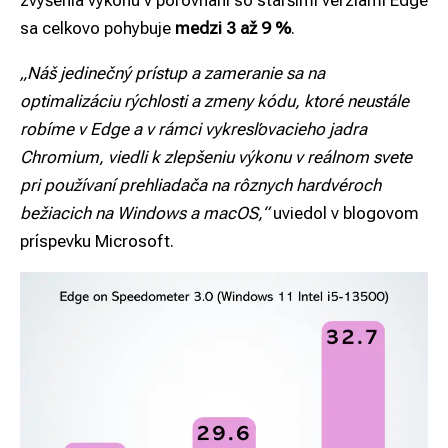
zvýšenia výkonu v porovnaní so staršími verziami Edge
sa celkovo pohybuje
medzi 3 až 9 %
.
„Náš jedinečný prístup a zameranie sa na
optimalizáciu rýchlosti a zmeny kódu, ktoré neustále
robíme v Edge a v rámci vykresľovacieho jadra
Chromium, viedli k zlepšeniu výkonu v reálnom svete
pri používaní prehliadača na rôznych hardvéroch
bežiacich na Windows a macOS,“
uviedol v blogovom
príspevku Microsoft.