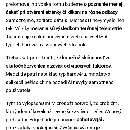
prelomové, no vďaka tomu budeme
o poznanie menej
čakať pri otváraní stránky či klikaní na rôzne odkazy
.
Samozrejme, že tieto dáta si Microsoft nevymyslel len
tak. Všetky
merania sú výsledkom terénnej telemetrie
.
Tá simuluje reálne používanie webu na všetkých
typoch hardvéru a webových stránok.
Treba však podotknúť, že
konečná skúsenosť a
skutočné zrýchlenie závisí od viacerých faktorov
.
Medzi tie patrí napríklad typ hardvéru, množstvo
aplikácií bežiacich na pozadí či návyky samotného
používateľa.
Týmito vylepšeniami Microsoft potvrdil, že problém,
ktorý identifikovali už dávnejšie aktívne riešia. Webový
prehliadač Edge bude po novom
pohotovejší
a
používatelia spokojnejší. Zvýšenie výkonu je