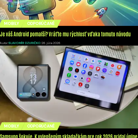
MOBILY
ODPORÚČANÉ
Je váš Android pomalší? Vráťte mu rýchlosť vďaka tomuto návodu
Autor:
SLAVOMÍR DZURIČKO
26. júla 2026
MOBILY
ODPORÚČANÉ
Samsung šokuje. K vylepšeným skladačkám pre rok 2026 pridal úplne