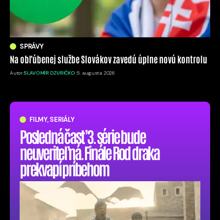
SPRÁVY
Na obľúbenej službe Slovákov zavedú úplne novú kontrolu
Autor:
SLAVOMÍR DZURIČKO
5. augusta 2026
FILMY, SERIÁLY
Posledná časť 3. série bude
neuveriteľná. Finále Rod draka
prekvapí príbehom