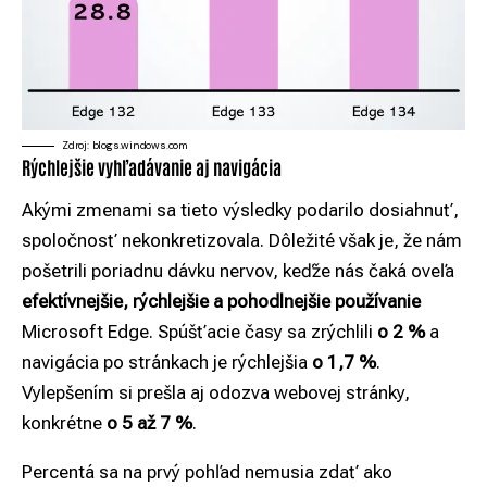
Zdroj: blogs.windows.com
Rýchlejšie vyhľadávanie aj navigácia
Akými zmenami sa tieto výsledky podarilo dosiahnuť,
spoločnosť nekonkretizovala. Dôležité však je, že nám
pošetrili poriadnu dávku nervov, keďže nás čaká oveľa
efektívnejšie, rýchlejšie a pohodlnejšie používanie
Microsoft Edge. Spúšťacie časy sa zrýchlili
o 2 %
a
navigácia po stránkach je rýchlejšia
o 1,7 %
.
Vylepšením si prešla aj odozva webovej stránky,
konkrétne
o 5 až 7 %
.
Percentá sa na prvý pohľad nemusia zdať ako