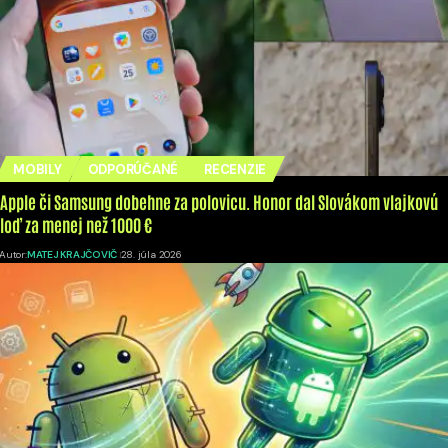
MOBILY
ODPORÚČANÉ
RECENZIE
Apple či Samsung dobehne za polovicu. Honor dal Slovákom vlajkovú
loď za menej než 1000 €
Autor:
MATEJ KRAJČOVIČ
28. júla 2026