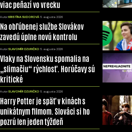
viac peňazí vo vrecku
Autor:
KRISTÍNA SUDOROVÁ
5. augusta 2026
Na obľúbenej službe Slovákov
zavedú úplne novú kontrolu
Autor:
SLAVOMÍR DZURIČKO
5. augusta 2026
Vlaky na Slovensku spomalia na
„slimačiu“ rýchlosť. Horúčavy sú
kritické
Autor:
SLAVOMÍR DZURIČKO
5. augusta 2026
Harry Potter je späť v kinách s
unikátnym filmom. Slováci si ho
pozrú len jeden týždeň