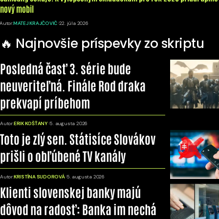
nový mobil
Autor:
MATEJ KRAJČOVIČ
22. júla 2026
🔥 Najnovšie príspevky zo skriptu
Posledná časť 3. série bude
neuveriteľná. Finále Rod draka
prekvapí príbehom
Autor:
ERIK KOŠŤANY
5. augusta 2026
Toto je zlý sen. Státisíce Slovákov
prišli o obľúbené TV kanály
Autor:
KRISTÍNA SUDOROVÁ
5. augusta 2026
Klienti slovenskej banky majú
dôvod na radosť: Banka im nechá