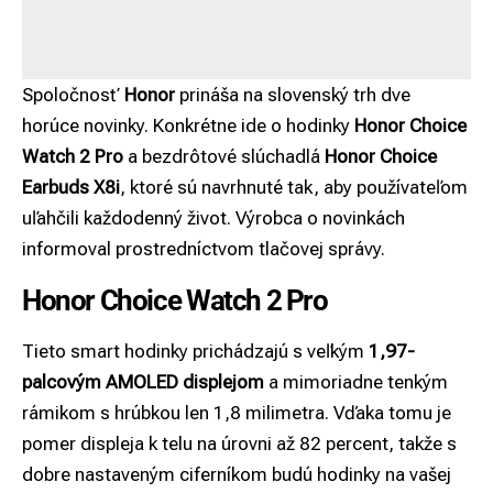
Spoločnosť
Honor
prináša na slovenský trh dve
horúce novinky. Konkrétne ide o hodinky
Honor Choice
Watch 2 Pro
a bezdrôtové slúchadlá
Honor Choice
Earbuds X8i
, ktoré sú navrhnuté tak, aby používateľom
uľahčili každodenný život. Výrobca o novinkách
informoval prostredníctvom tlačovej správy.
Honor Choice Watch 2 Pro
Tieto smart hodinky prichádzajú s veľkým
1,97-
palcovým AMOLED displejom
a mimoriadne tenkým
rámikom s hrúbkou len 1,8 milimetra. Vďaka tomu je
pomer displeja k telu na úrovni až 82 percent, takže s
dobre nastaveným ciferníkom budú hodinky na vašej