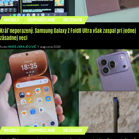
MOBILY
ODPORÚČANÉ
RECENZIE
Kráľ neporazený. Samsung Galaxy Z Fold8 Ultra však zaspal pri jednej
zásadnej veci
Autor:
MATEJ KRAJČOVIČ
7. augusta 2026
MOBILY
ODPORÚČANÉ
RECENZIE