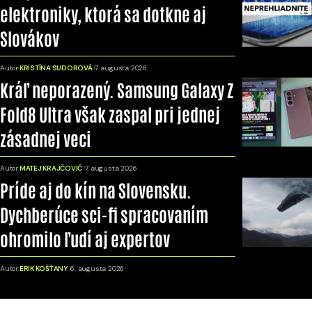
elektroniky, ktorá sa dotkne aj
Slovákov
Autor:
KRISTÍNA SUDOROVÁ
7. augusta 2026
Kráľ neporazený. Samsung Galaxy Z
Fold8 Ultra však zaspal pri jednej
zásadnej veci
Autor:
MATEJ KRAJČOVIČ
7. augusta 2026
Príde aj do kín na Slovensku.
Dychberúce sci-fi spracovaním
ohromilo ľudí aj expertov
Autor:
ERIK KOŠŤANY
6. augusta 2026