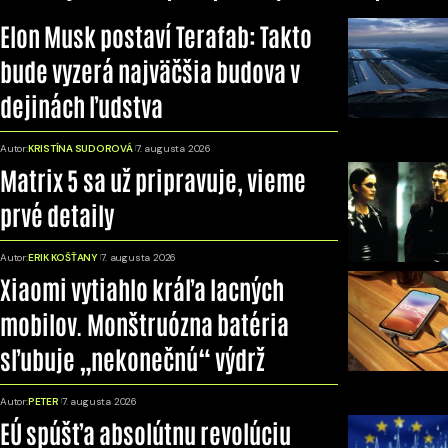
Elon Musk postaví Terafab: Takto
bude vyzerá najväčšia budova v
dejinách ľudstva
Autor:
KRISTÍNA SUDOROVÁ
7. augusta 2026
Matrix 5 sa už pripravuje, vieme
prvé detaily
Autor:
ERIK KOŠŤANY
7. augusta 2026
Xiaomi vytiahlo kráľa lacných
mobilov. Monštruózna batéria
sľubuje „nekonečnú“ výdrž
Autor:
PETER
7. augusta 2026
EÚ spúšťa absolútnu revolúciu