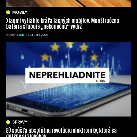
MOBILY
Xiaomi vytiahlo kráľa lacných mobilov. Monštruózna
batéria sľubuje „nekonečnú“ výdrž
Autor:
PETER
7. augusta 2026
SPRÁVY
EÚ spúšťa absolútnu revolúciu elektroniky, ktorá sa
dotkne aj Slovákov