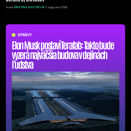
Autor:
KRISTÍNA SUDOROVÁ
7. augusta 2026
SPRÁVY
Elon Musk postaví Terafab: Takto bude
vyzerá najväčšia budova v dejinách
ľudstva