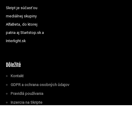
Skript je súčasťou
mediálnej skupiny
AlfaBeta, do ktorej
patria aj Startstop.sk a
Interlight.sk
Dôležité
Kontakt
GDPR a ochrana osobných údajov
Pravidlá používania
Inzercia na Skripte
Všetky práva vyhradené
© Skript.sk