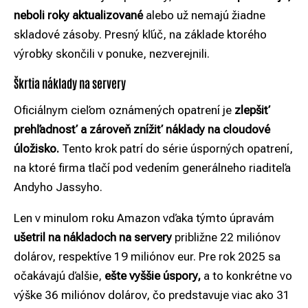
neboli roky aktualizované
alebo už nemajú žiadne
skladové zásoby. Presný kľúč, na základe ktorého
výrobky skončili v ponuke, nezverejnili.
Škrtia náklady na servery
Oficiálnym cieľom oznámených opatrení je
zlepšiť
prehľadnosť a zároveň znížiť náklady na cloudové
úložisko.
Tento krok patrí do série úsporných opatrení,
na ktoré firma tlačí pod vedením generálneho riaditeľa
Andyho Jassyho.
Len v minulom roku Amazon vďaka týmto úpravám
ušetril na nákladoch na servery
približne 22 miliónov
dolárov, respektíve 19 miliónov eur. Pre rok 2025 sa
očakávajú ďalšie,
ešte vyššie úspory,
a to konkrétne vo
výške 36 miliónov dolárov, čo predstavuje viac ako 31