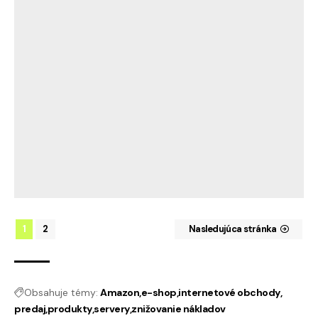
1
2
Nasledujúca stránka
Obsahuje témy:
Amazon
e-shop
internetové obchody
predaj
produkty
servery
znižovanie nákladov