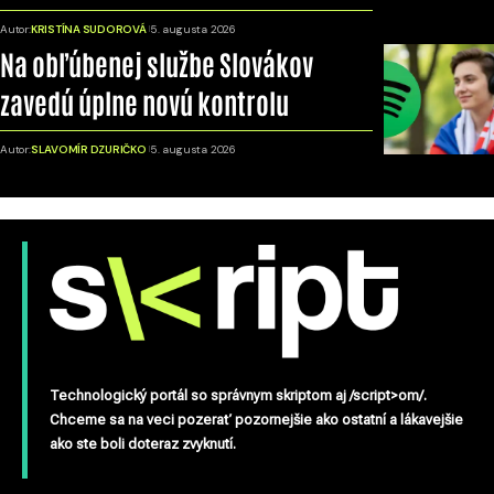
Autor:
KRISTÍNA SUDOROVÁ
5. augusta 2026
Na obľúbenej službe Slovákov
zavedú úplne novú kontrolu
Autor:
SLAVOMÍR DZURIČKO
5. augusta 2026
Technologický portál so správnym skriptom aj /script>om/.
Chceme sa na veci pozerať pozornejšie ako ostatní a lákavejšie
ako ste boli doteraz zvyknutí.