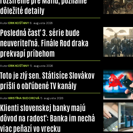
dôležité detaily
Autor:
ERIK KOŠŤANY
6. augusta 2026
Posledná časť 3. série bude
neuveriteľná. Finále Rod draka
prekvapí príbehom
Autor:
ERIK KOŠŤANY
5. augusta 2026
Toto je zlý sen. Státisíce Slovákov
prišli o obľúbené TV kanály
Autor:
KRISTÍNA SUDOROVÁ
5. augusta 2026
Klienti slovenskej banky majú
dôvod na radosť: Banka im nechá
viac peňazí vo vrecku