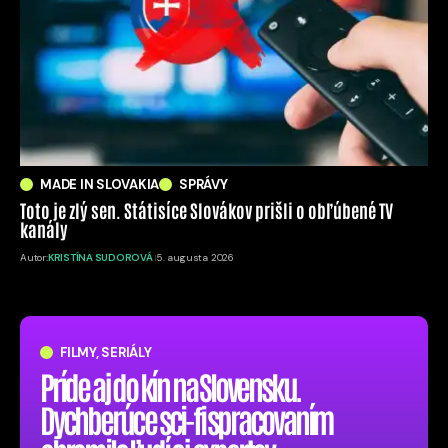
MADE IN SLOVAKIA
SPRÁVY
Toto je zlý sen. Státisíce Slovákov prišli o obľúbené TV
kanály
Autor:
KRISTÍNA SUDOROVÁ
5. augusta 2026
FILMY, SERIÁLY
Príde aj do kín na Slovensku.
Dychberúce sci-fi spracovaním