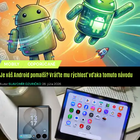
MOBILY
ODPORÚČANÉ
Je váš Android pomalší? Vráťte mu rýchlosť vďaka tomuto návodu
Autor:
SLAVOMÍR DZURIČKO
26. júla 2026