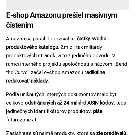
E-shop Amazonu prešiel masívnym
čistením
Amazon sa pustil do rozsiahlej
čistky svojho
produktového katalógu.
Zmizli tak miliardy
produktových stránok, a to z jediného dôvodu: V
rámci interného projektu spoločnosti s názvom „Bend
the Curve“ začal e-shop Amazonu
radikálne
redukovať náklady.
Podľa uniknutých interných dokumentov malo byť
celkovo
odstránených až 24 miliárd ASIN kódov,
teda
jedinečných identifikátorov produktov,
píše
futurezone.at.
Zasiahnuté sú najmä produkty, ktoré sa
zle predávajú,