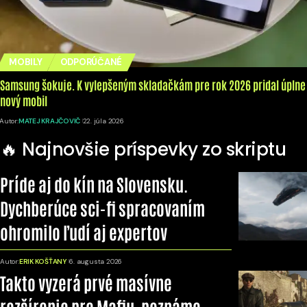
MOBILY
ODPORÚČANÉ
Samsung šokuje. K vylepšeným skladačkám pre rok 2026 pridal úplne
nový mobil
Autor:
MATEJ KRAJČOVIČ
22. júla 2026
🔥 Najnovšie príspevky zo skriptu
Príde aj do kín na Slovensku.
Dychberúce sci-fi spracovaním
ohromilo ľudí aj expertov
Autor:
ERIK KOŠŤANY
6. augusta 2026
Takto vyzerá prvé masívne
rozšírenie pre Mafiu, poznáme