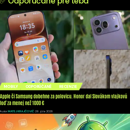
✅ Odporúčané pre teba
MOBILY
ODPORÚČANÉ
RECENZIE
Apple či Samsung dobehne za polovicu. Honor dal Slovákom vlajkovú
loď za menej než 1000 €
Autor:
MATEJ KRAJČOVIČ
28. júla 2026