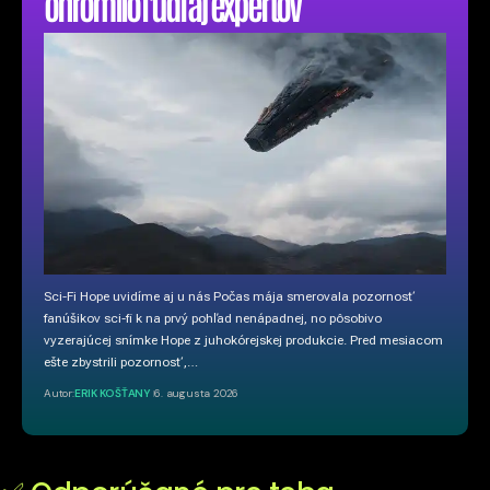
ohromilo ľudí aj expertov
Sci-Fi Hope uvidíme aj u nás Počas mája smerovala pozornosť
fanúšikov sci-fi k na prvý pohľad nenápadnej, no pôsobivo
vyzerajúcej snímke Hope z juhokórejskej produkcie. Pred mesiacom
ešte zbystrili pozornosť,…
Autor:
ERIK KOŠŤANY
6. augusta 2026