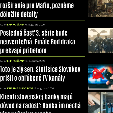
rozšírenie pre Mafiu, poznáme
dôležité detaily
Autor:
ERIK KOŠŤANY
6. augusta 2026
Posledná časť 3. série bude
neuveriteľná. Finále Rod draka
prekvapí príbehom
Autor:
ERIK KOŠŤANY
5. augusta 2026
Toto je zlý sen. Státisíce Slovákov
prišli o obľúbené TV kanály
Autor:
KRISTÍNA SUDOROVÁ
5. augusta 2026
Klienti slovenskej banky majú
dôvod na radosť: Banka im nechá