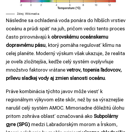
Zdroj: Wikimedia
Následne sa ochladená voda ponára do hlbších vrstiev
oceánu a prúdi späť na juh, pričom vedci tento proces
často prirovnávajú k
obrovskému oceánskemu
dopravnému pásu
, ktorý pomáha regulovať klímu na
celej planéte. Moderný výskum však ukazuje, že realita
je oveľa zložitejšia, keďže celý systém ovplyvňuje
množstvo faktorov vrátane
vetrov, topenia ľadovcov,
prílevu sladkej vody aj zmien slanosti oceánu
.
Práve kombinácia týchto javov môže viesť k
regionálnym výkyvom ešte skôr, než by sa výraznejšie
narušil celý systém AMOC. Mimoriadne dôležitú úlohu
pritom zohráva oblasť označovaná ako
Subpolárny
gyre (SPG)
medzi Labradorským morom a Írskom,