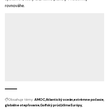
rovnováhe.
Obsahuje témy:
AMOC
Atlantický oceán
extrémne počasie
globálne otepľovanie
Golfský prúd
klíma Európy