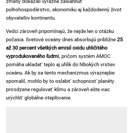
zmeny dokázali výrazne zasiahnuť
poľnohospodárstvo, ekonomiku aj každodenný život
obyvateľov kontinentu.
Vedci zároveň pripomínajú, že nejde len o otázku
počasia. Svetové oceány dnes absorbujú približne
25
až 30 percent všetkých emisií oxidu uhličitého
vyprodukovaného ľudmi
, pričom systém AMOC
pomáha ukladať teplo aj uhlík do hlbokých vrstiev
oceánu. Ak by sa tento mechanizmus výraznejšie
spomalil, mohlo by to oslabiť schopnosť planéty
prirodzene regulovať klímu a zároveň ešte viac
urýchliť globálne otepľovanie.