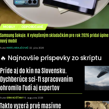
MOBILY
ODPORÚČANÉ
Samsung šokuje. K vylepšeným skladačkám pre rok 2026 pridal úplne
nový mobil
Autor:
MATEJ KRAJČOVIČ
22. júla 2026
🔥 Najnovšie príspevky zo skriptu
Príde aj do kín na Slovensku.
Dychberúce sci-fi spracovaním
ohromilo ľudí aj expertov
Autor:
ERIK KOŠŤANY
6. augusta 2026
Takto vyzerá prvé masívne