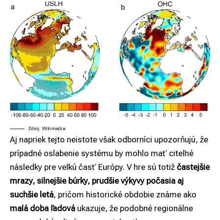
Zdroj: Wikimedia
Aj napriek tejto neistote však odborníci upozorňujú, že
prípadné oslabenie systému by mohlo mať citeľné
následky pre veľkú časť Európy. V hre sú totiž
častejšie
mrazy, silnejšie búrky, prudšie výkyvy počasia aj
suchšie letá
, pričom historické obdobie známe ako
malá doba ľadová
ukazuje, že podobné regionálne