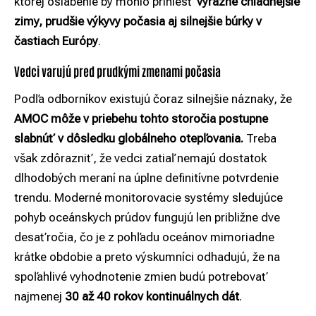
ktorej oslabenie by mohlo priniesť
výrazne chladnejšie
zimy, prudšie výkyvy počasia aj silnejšie búrky v
častiach Európy
.
Vedci varujú pred prudkými zmenami počasia
Podľa odborníkov existujú čoraz silnejšie náznaky, že
AMOC môže v priebehu tohto storočia postupne
slabnúť v dôsledku globálneho otepľovania.
Treba
však zdôrazniť, že vedci zatiaľ nemajú dostatok
dlhodobých meraní na úplne definitívne potvrdenie
trendu. Moderné monitorovacie systémy sledujúce
pohyb oceánskych prúdov fungujú len približne dve
desaťročia, čo je z pohľadu oceánov mimoriadne
krátke obdobie a preto výskumníci odhadujú, že na
spoľahlivé vyhodnotenie zmien budú potrebovať
najmenej
30 až 40 rokov kontinuálnych dát
.