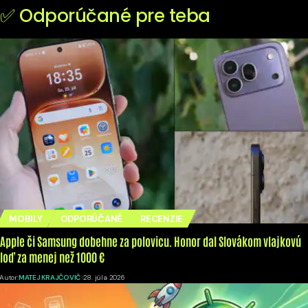
✅ Odporúčané pre teba
MOBILY
ODPORÚČANÉ
RECENZIE
Apple či Samsung dobehne za polovicu. Honor dal Slovákom vlajkovú
loď za menej než 1000 €
Autor:
MATEJ KRAJČOVIČ
28. júla 2026