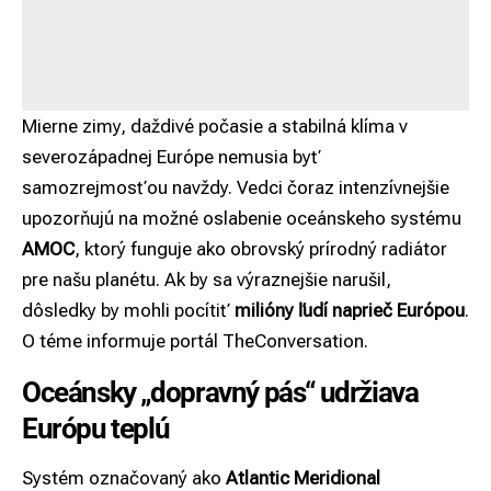
Mierne zimy, daždivé počasie a stabilná klíma v
severozápadnej Európe nemusia byť
samozrejmosťou navždy
. Vedci čoraz intenzívnejšie
upozorňujú na možné oslabenie oceánskeho systému
AMOC
, ktorý funguje ako obrovský prírodný radiátor
pre našu planétu. Ak by sa výraznejšie narušil,
dôsledky by mohli pocítiť
milióny ľudí naprieč Európou
.
O téme informuje portál
TheConversation
.
Oceánsky „dopravný pás“ udržiava
Európu teplú
Systém označovaný ako
Atlantic Meridional