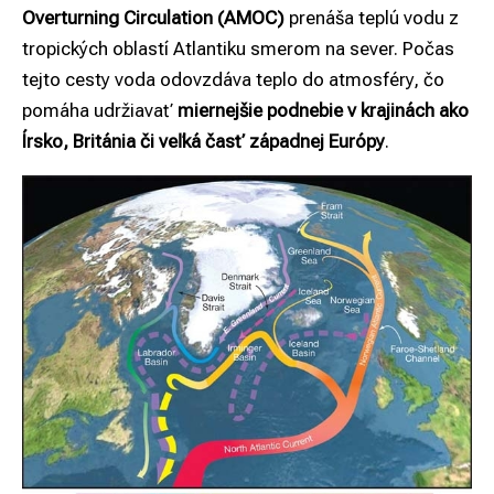
Overturning Circulation (AMOC)
prenáša teplú vodu z
tropických oblastí Atlantiku smerom na sever. Počas
tejto cesty voda odovzdáva teplo do atmosféry, čo
pomáha udržiavať
miernejšie podnebie v krajinách ako
Írsko, Británia či veľká časť západnej Európy
.