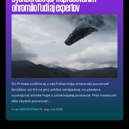
ohromilo ľudí aj expertov
Sci-Fi Hope uvidíme aj u nás Počas mája smerovala pozornosť
fanúšikov sci-fi k na prvý pohľad nenápadnej, no pôsobivo
vyzerajúcej snímke Hope z juhokórejskej produkcie. Pred mesiacom
ešte zbystrili pozornosť,…
Autor:
ERIK KOŠŤANY
6. augusta 2026