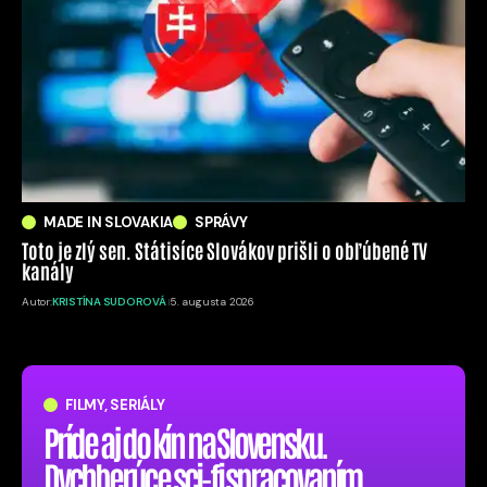
MADE IN SLOVAKIA
SPRÁVY
Toto je zlý sen. Státisíce Slovákov prišli o obľúbené TV
kanály
Autor:
KRISTÍNA SUDOROVÁ
5. augusta 2026
FILMY, SERIÁLY
Príde aj do kín na Slovensku.
Dychberúce sci-fi spracovaním