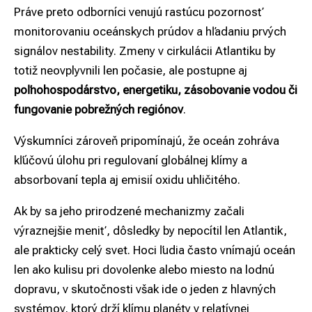
Práve preto odborníci venujú rastúcu pozornosť
monitorovaniu oceánskych prúdov a hľadaniu prvých
signálov nestability. Zmeny v cirkulácii Atlantiku by
totiž neovplyvnili len počasie, ale postupne aj
poľnohospodárstvo, energetiku, zásobovanie vodou či
fungovanie pobrežných regiónov
.
Výskumníci zároveň pripomínajú, že oceán zohráva
kľúčovú úlohu pri regulovaní globálnej klímy a
absorbovaní tepla aj emisií oxidu uhličitého.
Ak by sa jeho prirodzené mechanizmy začali
výraznejšie meniť, dôsledky by nepocítil len Atlantik,
ale prakticky celý svet. Hoci ľudia často vnímajú oceán
len ako kulisu pri dovolenke alebo miesto na lodnú
dopravu, v skutočnosti však ide o jeden z hlavných
systémov, ktorý drží klímu planéty v relatívnej