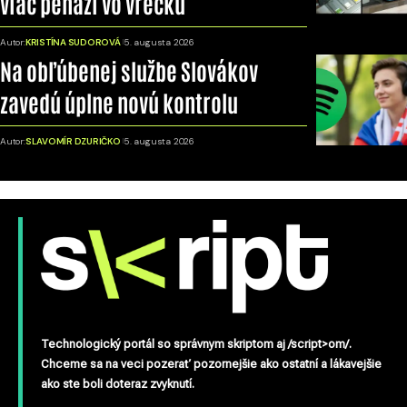
viac peňazí vo vrecku
Autor:
KRISTÍNA SUDOROVÁ
5. augusta 2026
Na obľúbenej službe Slovákov
zavedú úplne novú kontrolu
Autor:
SLAVOMÍR DZURIČKO
5. augusta 2026
Technologický portál so správnym skriptom aj /script>om/.
Chceme sa na veci pozerať pozornejšie ako ostatní a lákavejšie
ako ste boli doteraz zvyknutí.