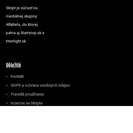
Skript je súčasťou
mediálnej skupiny
AlfaBeta, do ktorej
patria aj Startstop.sk a
Interlight.sk
Dôležité
Kontakt
GDPR a ochrana osobných údajov
Pravidlá používania
Inzercia na Skripte
Všetky práva vyhradené
© Skript.sk