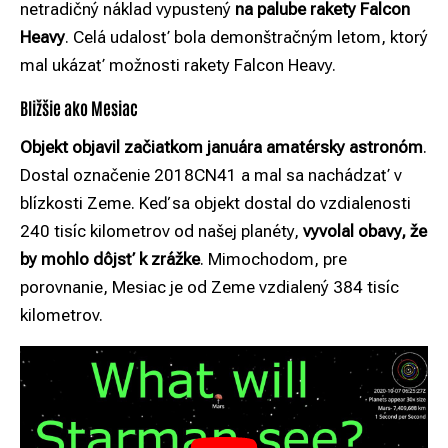
netradičný náklad vypustený
na palube rakety Falcon
Heavy
. Celá udalosť bola demonštračným letom, ktorý
mal ukázať možnosti rakety Falcon Heavy.
Bližšie ako Mesiac
Objekt objavil začiatkom januára amatérsky astronóm
.
Dostal označenie 2018CN41 a mal sa nachádzať v
blízkosti Zeme. Keď sa objekt dostal do vzdialenosti
240 tisíc kilometrov od našej planéty,
vyvolal obavy, že
by mohlo dôjsť k zrážke
. Mimochodom, pre
porovnanie, Mesiac je od Zeme vzdialený 384 tisíc
kilometrov.