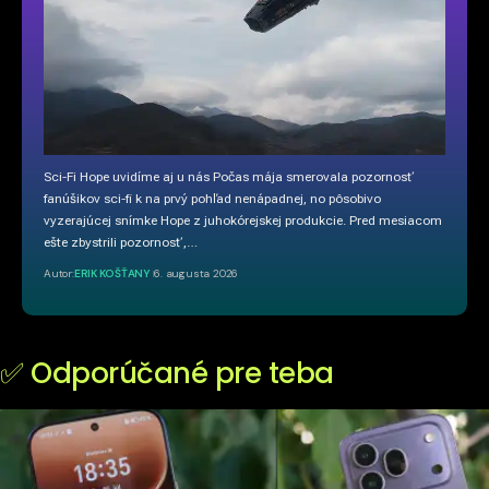
Sci-Fi Hope uvidíme aj u nás Počas mája smerovala pozornosť
fanúšikov sci-fi k na prvý pohľad nenápadnej, no pôsobivo
vyzerajúcej snímke Hope z juhokórejskej produkcie. Pred mesiacom
ešte zbystrili pozornosť,…
Autor:
ERIK KOŠŤANY
6. augusta 2026
✅ Odporúčané pre teba