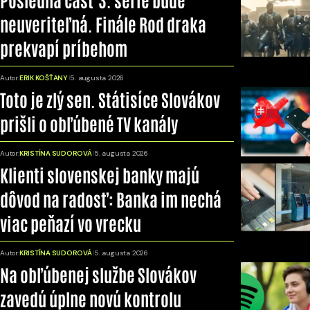
neuveriteľná. Finále Rod draka
prekvapí príbehom
Autor:
ERIK KOŠŤANY
5. augusta 2026
Toto je zlý sen. Státisíce Slovákov
prišli o obľúbené TV kanály
Autor:
KRISTÍNA SUDOROVÁ
5. augusta 2026
Klienti slovenskej banky majú
dôvod na radosť: Banka im nechá
viac peňazí vo vrecku
Autor:
KRISTÍNA SUDOROVÁ
5. augusta 2026
Na obľúbenej službe Slovákov
zavedú úplne novú kontrolu