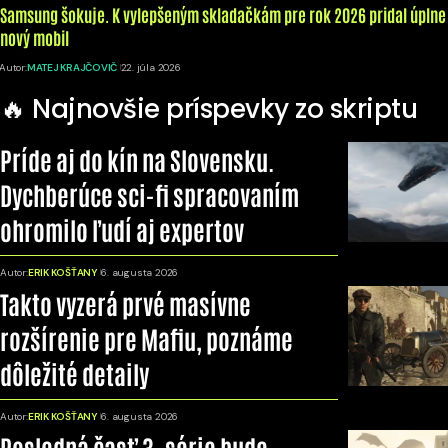
Samsung šokuje. K vylepšeným skladačkám pre rok 2026 pridal úplne
nový mobil
Autor:
MATEJ KRAJČOVIČ
22. júla 2026
🔥 Najnovšie príspevky zo skriptu
Príde aj do kín na Slovensku.
Dychberúce sci-fi spracovaním
ohromilo ľudí aj expertov
Autor:
ERIK KOŠŤANY
6. augusta 2026
Takto vyzerá prvé masívne
rozšírenie pre Mafiu, poznáme
dôležité detaily
Autor:
ERIK KOŠŤANY
6. augusta 2026
Posledná časť 3. série bude