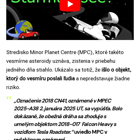
Stredisko Minor Planet Centre (MPC), ktoré takéto
vesmírne asteroidy uznáva, zistenia v priebehu
jedného dňa stiahlo. Ukázalo sa totiž, že
išlo o objekt,
ktorý do vesmíru poslali ľudia
a nepredstavuje žiadne
riziko.
„Označenie 2018 CN41, oznámené v MPEC
2025-A38 2. januára 2025 UT, sa vypúšťa. Bolo
dokázané, že obežná dráha sa zhoduje s
umelým objektom 2018-017 Falcon Heavy s
vozidlom Tesla Roadster.“
uviedlo MPC v
redakčnom oznámení.