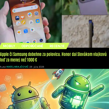
MOBILY
ODPORÚČANÉ
RECENZIE
Apple či Samsung dobehne za polovicu. Honor dal Slovákom vlajkovú
loď za menej než 1000 €
Autor:
MATEJ KRAJČOVIČ
28. júla 2026