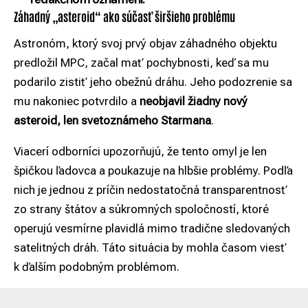
Záhadný „asteroid“ ako súčasť širšieho problému
Astronóm, ktorý svoj prvý objav záhadného objektu
predložil MPC, začal mať pochybnosti, keď sa mu
podarilo zistiť jeho obežnú dráhu. Jeho podozrenie sa
mu nakoniec potvrdilo a
neobjavil žiadny nový
asteroid, len svetoznámeho Starmana
.
Viacerí odborníci upozorňujú, že tento omyl je len
špičkou ľadovca a poukazuje na hlbšie problémy. Podľa
nich je jednou z príčin nedostatočná transparentnosť
zo strany štátov a súkromných spoločností, ktoré
operujú vesmírne plavidlá mimo tradične sledovaných
satelitných dráh. Táto situácia by mohla časom viesť
k ďalším podobným problémom.