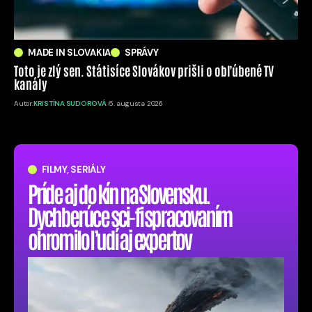
MADE IN SLOVAKIA
SPRÁVY
Toto je zlý sen. Státisíce Slovákov prišli o obľúbené TV
kanály
Autor:
KRISTÍNA SUDOROVÁ
5. augusta 2026
FILMY, SERIÁLY
Príde aj do kín na Slovensku.
Dychberúce sci-fi spracovaním
ohromilo ľudí aj expertov