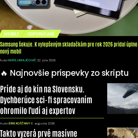
MOBILY
ODPORÚČANÉ
Samsung šokuje. K vylepšeným skladačkám pre rok 2026 pridal úplne
nový mobil
Autor:
MATEJ KRAJČOVIČ
22. júla 2026
🔥 Najnovšie príspevky zo skriptu
Príde aj do kín na Slovensku.
Dychberúce sci-fi spracovaním
ohromilo ľudí aj expertov
Autor:
ERIK KOŠŤANY
6. augusta 2026
Takto vyzerá prvé masívne