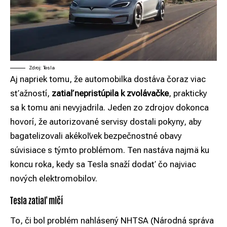
Zdroj: Tesla
Aj napriek tomu, že automobilka dostáva čoraz viac
sťažností,
zatiaľ nepristúpila k zvolávačke
, prakticky
sa k tomu ani nevyjadrila. Jeden zo zdrojov dokonca
hovorí, že autorizované servisy dostali pokyny, aby
bagatelizovali akékoľvek bezpečnostné obavy
súvisiace s týmto problémom. Ten nastáva najmä ku
koncu roka, kedy sa Tesla snaží dodať čo najviac
nových elektromobilov.
Tesla zatiaľ mlčí
To, či bol problém nahlásený NHTSA (Národná správa