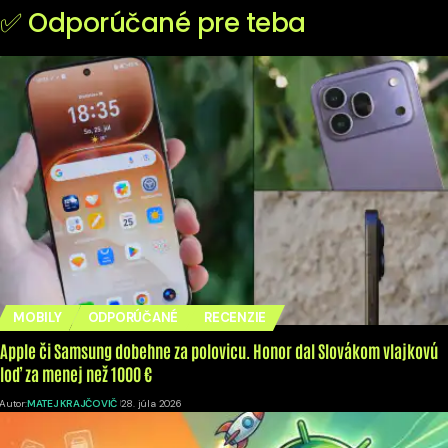
✅ Odporúčané pre teba
MOBILY
ODPORÚČANÉ
RECENZIE
Apple či Samsung dobehne za polovicu. Honor dal Slovákom vlajkovú
loď za menej než 1000 €
Autor:
MATEJ KRAJČOVIČ
28. júla 2026