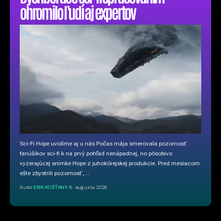
ohromilo ľudí aj expertov
Sci-Fi Hope uvidíme aj u nás Počas mája smerovala pozornosť
fanúšikov sci-fi k na prvý pohľad nenápadnej, no pôsobivo
vyzerajúcej snímke Hope z juhokórejskej produkcie. Pred mesiacom
ešte zbystrili pozornosť,…
Autor:
ERIK KOŠŤANY
6. augusta 2026