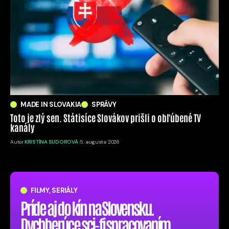
MADE IN SLOVAKIA
SPRÁVY
Toto je zlý sen. Státisíce Slovákov prišli o obľúbené TV
kanály
Autor:
KRISTÍNA SUDOROVÁ
5. augusta 2026
FILMY, SERIÁLY
Príde aj do kín na Slovensku.
Dychberúce sci-fi spracovaním