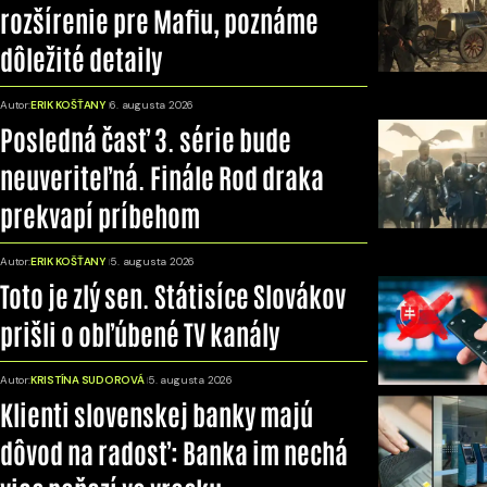
rozšírenie pre Mafiu, poznáme
dôležité detaily
Autor:
ERIK KOŠŤANY
6. augusta 2026
Posledná časť 3. série bude
neuveriteľná. Finále Rod draka
prekvapí príbehom
Autor:
ERIK KOŠŤANY
5. augusta 2026
Toto je zlý sen. Státisíce Slovákov
prišli o obľúbené TV kanály
Autor:
KRISTÍNA SUDOROVÁ
5. augusta 2026
Klienti slovenskej banky majú
dôvod na radosť: Banka im nechá