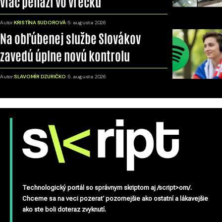
viac peňazí vo vrecku
Autor:
KRISTÍNA SUDOROVÁ
5. augusta 2026
Na obľúbenej službe Slovákov
zavedú úplne novú kontrolu
Autor:
SLAVOMÍR DZURIČKO
5. augusta 2026
Technologický portál so správnym skriptom aj /script>om/.
Chceme sa na veci pozerať pozornejšie ako ostatní a lákavejšie
ako ste boli doteraz zvyknutí.