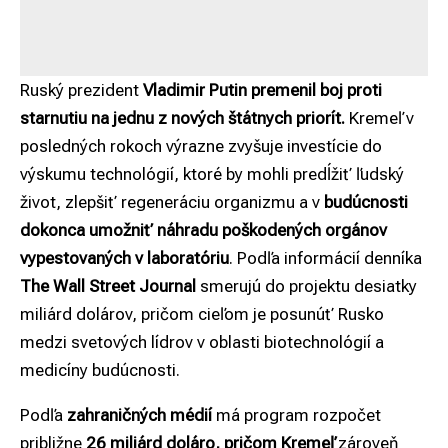
Ruský prezident
Vladimir
Putin
premenil boj proti
starnutiu na jednu z nových štátnych priorít.
Kremeľ v
posledných rokoch výrazne zvyšuje investície do
výskumu technológií, ktoré by mohli predĺžiť ľudský
život, zlepšiť regeneráciu organizmu a v
budúcnosti
dokonca umožniť náhradu poškodených orgánov
vypestovaných v laboratóriu
. Podľa informácií denníka
The Wall Street Journal
smerujú do projektu desiatky
miliárd dolárov, pričom cieľom je posunúť Rusko
medzi svetových lídrov v oblasti biotechnológií a
medicíny budúcnosti.
Podľa
zahraničných médií
má program rozpočet
približne
26 miliárd doláro, pričom Kremeľ
zároveň