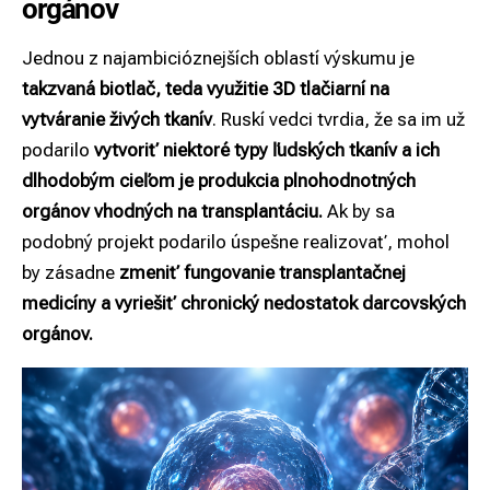
orgánov
Jednou z najambicióznejších oblastí výskumu je
takzvaná biotlač, teda využitie 3D tlačiarní na
vytváranie živých tkanív
. Ruskí vedci tvrdia, že sa im už
podarilo
vytvoriť niektoré typy ľudských tkanív a ich
dlhodobým cieľom je produkcia plnohodnotných
orgánov vhodných na transplantáciu.
Ak by sa
podobný projekt podarilo úspešne realizovať, mohol
by zásadne
zmeniť fungovanie transplantačnej
medicíny a vyriešiť chronický nedostatok darcovských
orgánov.