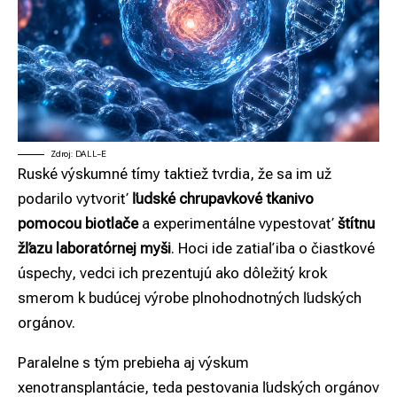
Zdroj: DALL-E
Ruské výskumné tímy taktiež tvrdia, že sa im už
podarilo vytvoriť
ľudské chrupavkové tkanivo
pomocou biotlače
a experimentálne vypestovať
štítnu
žľazu laboratórnej myši
. Hoci ide zatiaľ iba o čiastkové
úspechy, vedci ich prezentujú ako dôležitý krok
smerom k budúcej výrobe plnohodnotných ľudských
orgánov.
Paralelne s tým prebieha aj výskum
xenotransplantácie, teda pestovania ľudských orgánov