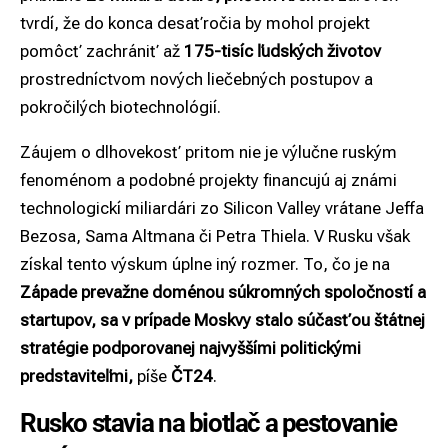
tvrdí, že do konca desaťročia by mohol projekt
pomôcť zachrániť až
175-tisíc ľudských životov
prostredníctvom nových liečebných postupov a
pokročilých biotechnológií.
Záujem o dlhovekosť pritom nie je výlučne ruským
fenoménom a podobné projekty financujú aj známi
technologickí miliardári zo Silicon Valley vrátane Jeffa
Bezosa, Sama Altmana či Petra Thiela. V Rusku však
získal tento výskum úplne iný rozmer. To, čo je na
Západe prevažne doménou súkromných spoločností a
startupov, sa v prípade Moskvy stalo súčasťou štátnej
stratégie podporovanej najvyššími politickými
predstaviteľmi,
píše
ČT24
.
Rusko stavia na biotlač a pestovanie