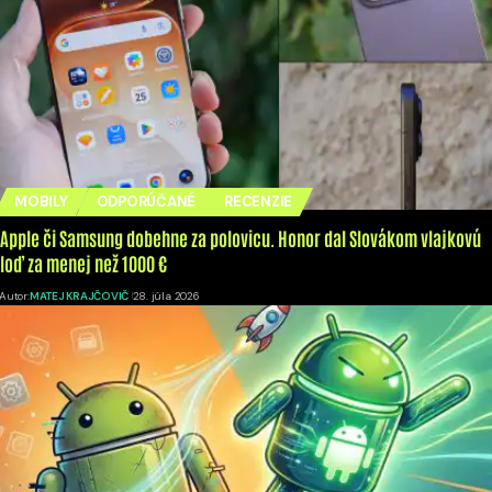
MOBILY
ODPORÚČANÉ
RECENZIE
Apple či Samsung dobehne za polovicu. Honor dal Slovákom vlajkovú
loď za menej než 1000 €
Autor:
MATEJ KRAJČOVIČ
28. júla 2026