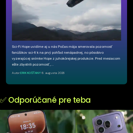
Sci-Fi Hope uvidíme aj u nás Počas mája smerovala pozornosť
fanúšikov sci-fi k na prvý pohľad nenápadnej, no pôsobivo
vyzerajúcej snímke Hope z juhokórejskej produkcie. Pred mesiacom
ešte zbystrili pozornosť,…
Autor:
ERIK KOŠŤANY
6. augusta 2026
✅ Odporúčané pre teba