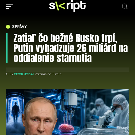
SPRÁVY
Zatiaľ čo bežné Rusko trpí,
Putin vyhadzuje 26 miliárd na
oddialenie starnutia
Čítanie na 5 min.
Autor:
PETER HODAL