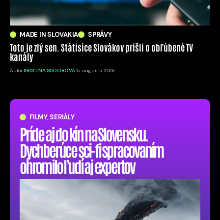
MADE IN SLOVAKIA
SPRÁVY
Toto je zlý sen. Státisíce Slovákov prišli o obľúbené TV
kanály
Autor:
KRISTÍNA SUDOROVÁ
5. augusta 2026
FILMY, SERIÁLY
Príde aj do kín na Slovensku.
Dychberúce sci-fi spracovaním
ohromilo ľudí aj expertov