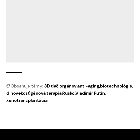
Obsahuje témy:
3D tlač orgánov
anti-aging
biotechnológie
dlhovekosť
génová terapia
Rusko
Vladimir Putin
xenotransplantácia