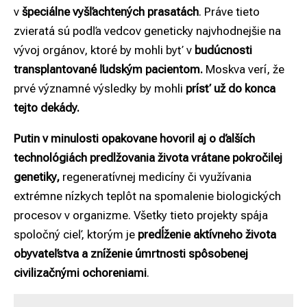
v
špeciálne vyšľachtených prasatách
. Práve tieto
zvieratá sú podľa vedcov geneticky najvhodnejšie na
vývoj orgánov, ktoré by mohli byť v
budúcnosti
transplantované ľudským pacientom.
Moskva verí, že
prvé významné výsledky by mohli
prísť už do konca
tejto dekády.
Putin v minulosti opakovane hovoril aj o ďalších
technológiách predlžovania života vrátane pokročilej
genetiky,
regeneratívnej medicíny či využívania
extrémne nízkych teplôt na spomalenie biologických
procesov v organizme. Všetky tieto projekty spája
spoločný cieľ, ktorým je
predĺženie aktívneho života
obyvateľstva a zníženie úmrtnosti spôsobenej
civilizačnými ochoreniami
.