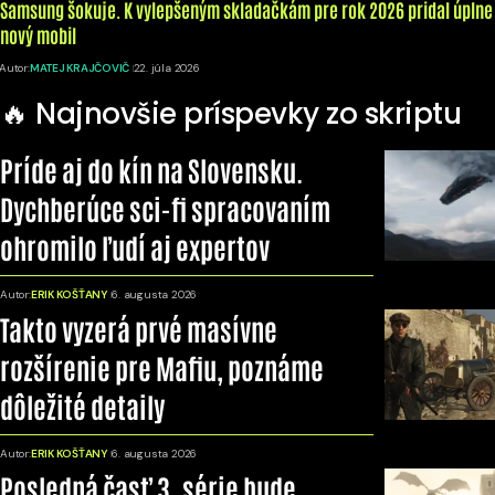
Samsung šokuje. K vylepšeným skladačkám pre rok 2026 pridal úplne
nový mobil
Autor:
MATEJ KRAJČOVIČ
22. júla 2026
🔥 Najnovšie príspevky zo skriptu
Príde aj do kín na Slovensku.
Dychberúce sci-fi spracovaním
ohromilo ľudí aj expertov
Autor:
ERIK KOŠŤANY
6. augusta 2026
Takto vyzerá prvé masívne
rozšírenie pre Mafiu, poznáme
dôležité detaily
Autor:
ERIK KOŠŤANY
6. augusta 2026
Posledná časť 3. série bude