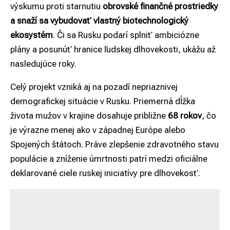
výskumu proti starnutiu
obrovské finančné prostriedky
a snaží sa vybudovať vlastný biotechnologický
ekosystém
. Či sa Rusku podarí splniť ambiciózne
plány a posunúť hranice ľudskej dlhovekosti, ukážu až
nasledujúce roky.
Celý projekt vzniká aj na pozadí nepriaznivej
demografickej situácie v Rusku. Priemerná dĺžka
života mužov v krajine dosahuje približne
68 rokov
, čo
je výrazne menej ako v západnej Európe alebo
Spojených štátoch. Práve zlepšenie zdravotného stavu
populácie a zníženie úmrtnosti patrí medzi oficiálne
deklarované ciele ruskej iniciatívy pre dlhovekosť.