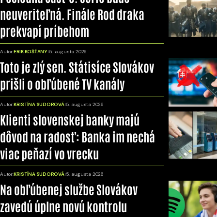
neuveriteľná. Finále Rod draka
prekvapí príbehom
Autor:
ERIK KOŠŤANY
5. augusta 2026
Toto je zlý sen. Státisíce Slovákov
prišli o obľúbené TV kanály
Autor:
KRISTÍNA SUDOROVÁ
5. augusta 2026
Klienti slovenskej banky majú
dôvod na radosť: Banka im nechá
viac peňazí vo vrecku
Autor:
KRISTÍNA SUDOROVÁ
5. augusta 2026
Na obľúbenej službe Slovákov
zavedú úplne novú kontrolu