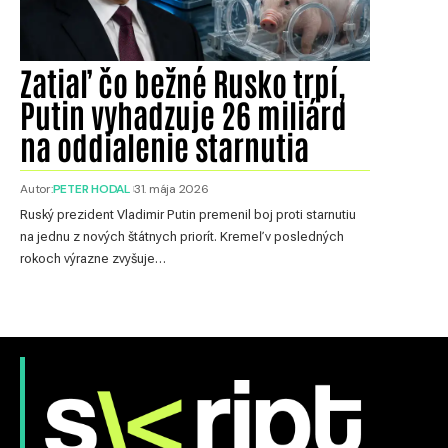
Zatiaľ čo bežné Rusko trpí,
Putin vyhadzuje 26 miliárd
na oddialenie starnutia
Autor:
PETER HODAL
31. mája 2026
Ruský prezident Vladimir Putin premenil boj proti starnutiu
na jednu z nových štátnych priorít. Kremeľ v posledných
rokoch výrazne zvyšuje…