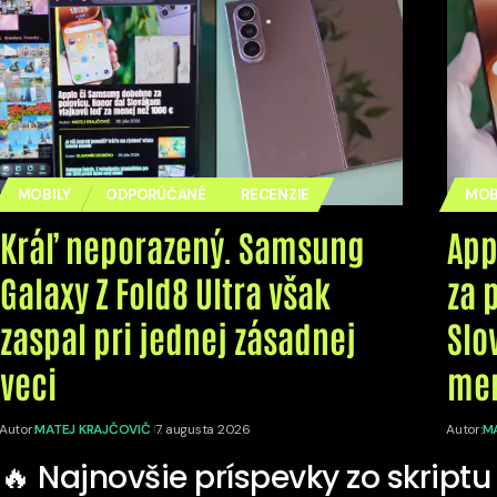
MOBILY
ODPORÚČANÉ
RECENZIE
MOB
Kráľ neporazený. Samsung
App
Galaxy Z Fold8 Ultra však
za 
zaspal pri jednej zásadnej
Slo
veci
men
Autor:
MATEJ KRAJČOVIČ
7. augusta 2026
Autor:
M
🔥 Najnovšie príspevky zo skriptu