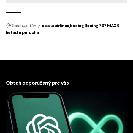
Obsahuje témy:
alaska airlines
boeing
Boeing 737 MAX 9
lietadlo
porucha
Obsah odporúčaný pre vás