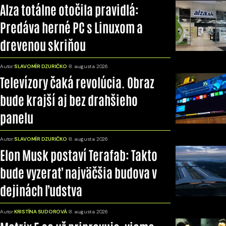
Alza totálne otočila pravidlá:
Predáva herné PC s Linuxom a
drevenou skriňou
Autor:
SLAVOMÍR DZURIČKO
8. augusta 2026
Televízory čaká revolúcia. Obraz
bude krajší aj bez drahšieho
panelu
Autor:
SLAVOMÍR DZURIČKO
8. augusta 2026
Elon Musk postaví Terafab: Takto
bude vyzerať najväčšia budova v
dejinách ľudstva
Autor:
KRISTÍNA SUDOROVÁ
8. augusta 2026