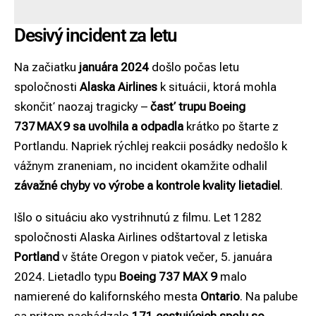
Desivý incident za letu
Na začiatku
januára 2024
došlo počas letu
spoločnosti
Alaska Airlines
k situácii, ktorá mohla
skončiť naozaj tragicky –
časť trupu Boeing
737 MAX 9 sa uvoľnila a odpadla
krátko po štarte z
Portlandu. Napriek rýchlej reakcii posádky nedošlo k
vážnym zraneniam, no incident okamžite odhalil
závažné chyby vo výrobe a kontrole kvality lietadiel
.
Išlo o situáciu ako vystrihnutú z filmu. Let 1282
spoločnosti Alaska Airlines odštartoval z letiska
Portland
v štáte Oregon v piatok večer, 5. januára
2024. Lietadlo typu
Boeing 737 MAX 9
malo
namierené do kalifornského mesta
Ontario
. Na palube