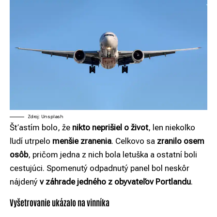
Zdroj: Unsplash
Šťastím bolo, že
nikto neprišiel o život
, len niekoľko
ľudí utrpelo
menšie zranenia
. Celkovo sa
zranilo osem
osôb
, pričom jedna z nich bola letuška a ostatní boli
cestujúci. Spomenutý odpadnutý panel bol neskôr
nájdený
v záhrade jedného z obyvateľov Portlandu
.
Vyšetrovanie ukázalo na vinníka