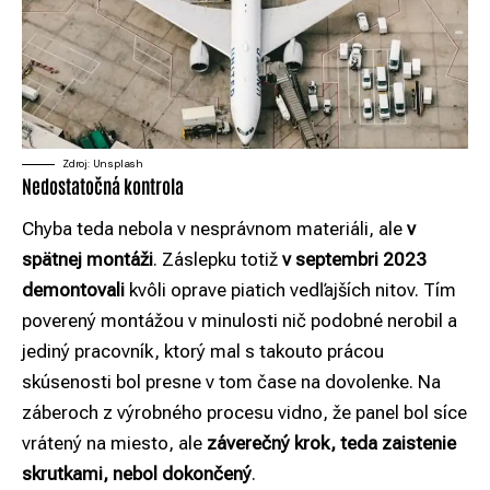
Zdroj: Unsplash
Nedostatočná kontrola
Chyba teda nebola v nesprávnom materiáli, ale
v
spätnej montáži
. Záslepku totiž
v septembri 2023
demontovali
kvôli oprave piatich vedľajších nitov. Tím
poverený montážou v minulosti nič podobné nerobil a
jediný pracovník, ktorý mal s takouto prácou
skúsenosti bol presne v tom čase na dovolenke. Na
záberoch z výrobného procesu vidno, že panel bol síce
vrátený na miesto, ale
záverečný krok, teda zaistenie
skrutkami, nebol dokončený
.