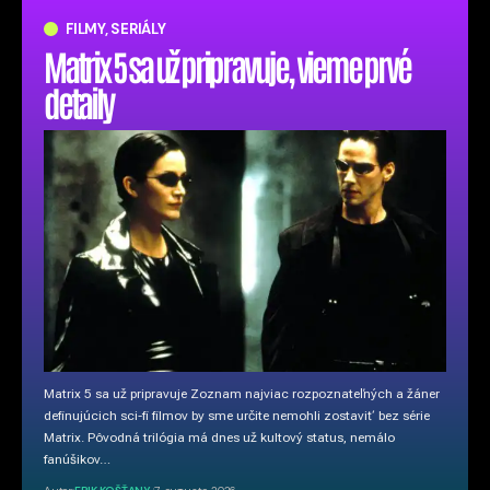
FILMY, SERIÁLY
Matrix 5 sa už pripravuje, vieme prvé
detaily
Matrix 5 sa už pripravuje Zoznam najviac rozpoznateľných a žáner
definujúcich sci-fi filmov by sme určite nemohli zostaviť bez série
Matrix. Pôvodná trilógia má dnes už kultový status, nemálo
fanúšikov…