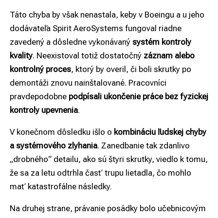
Táto chyba by však nenastala, keby v Boeingu a u jeho
dodávateľa Spirit AeroSystems fungoval riadne
zavedený a dôsledne vykonávaný
systém kontroly
kvality
. Neexistoval totiž dostatočný
záznam alebo
kontrolný proces
, ktorý by overil, či boli skrutky po
demontáži znovu nainštalované. Pracovníci
pravdepodobne
podpísali ukončenie práce bez fyzickej
kontroly upevnenia
.
V konečnom dôsledku išlo o
kombináciu ľudskej chyby
a systémového zlyhania
. Zanedbanie tak zdanlivo
„drobného“ detailu, ako sú štyri skrutky, viedlo k tomu,
že sa za letu odtrhla časť trupu lietadla, čo mohlo
mať katastrofálne následky.
Na druhej strane, právanie posádky bolo učebnicovým