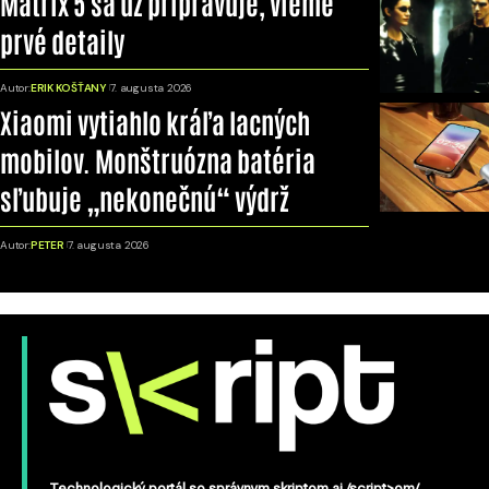
Matrix 5 sa už pripravuje, vieme
prvé detaily
Autor:
ERIK KOŠŤANY
7. augusta 2026
Xiaomi vytiahlo kráľa lacných
mobilov. Monštruózna batéria
sľubuje „nekonečnú“ výdrž
Autor:
PETER
7. augusta 2026
Technologický portál so správnym skriptom aj /script>om/.