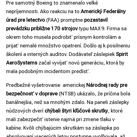
Pre samotný Boeing to znamenalo veľké
nepríjemnosti. Ako reakciu na to
Americký Federálny
úrad pre letectvo
(FAA) promptne
pozastavil
prevádzku približne 170 strojov
typu MAX 9. Firma sa
okrem toho musela podrobiť prísnym kontrolám a
prijať nemalé množstvo opatrení. Došlo aj k posilneniu
školení a interných auditov. Dodávateľ záslepiek
Spirit
AeroSystems
začal vyvíjať novú generáciu, ktorá by
mala podobným incidentom predísť.
Predbežné vyšetrovanie americkej
Národnej rady pre
bezpečnosť v doprave
(NTSB) ukázalo, že príčina bola
banálnejšia, než sa mnohým zdalo. Na paneli záslepky
núdzových dverí
chýbali štyri kľúčové skrutky
, ktoré
mali zabezpečiť istenie najmä pri zmene tlaku v
kabíne. Kvôli chýbajúcim skrutkám sa záslepka po
absolvovaní viacerých letov postupne uvoľňovala, až