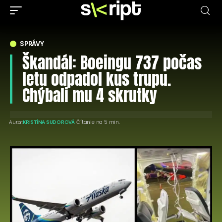
SPRÁVY
Škandál: Boeingu 737 počas
letu odpadol kus trupu.
Chýbali mu 4 skrutky
Čítanie na 5 min.
Autor:
KRISTÍNA SUDOROVÁ