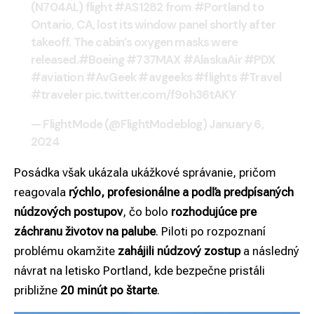
(N704AL) flight
#AS1282
from
#Portland
to
Ontario, CA, lost its window panel shortly after
takeoff. The cabin’s oxygen masks were
released.
#Boeing
#737MAX
#AlaskaAir
#PDX
#aviation
#AvGeek
#avgeeks
#flights
#Travel
#traveler
pic.twitter.com/f9oh36tAKY
— FlightMode (@FlightModeblog)
January 6,
2024
Posádka však ukázala ukážkové správanie, pričom
reagovala
rýchlo, profesionálne a podľa predpísaných
núdzových postupov
, čo bolo
rozhodujúce pre
záchranu životov na palube
. Piloti po rozpoznaní
problému okamžite
zahájili núdzový zostup
a následný
návrat na letisko Portland, kde bezpečne pristáli
približne
20 minút po štarte
.