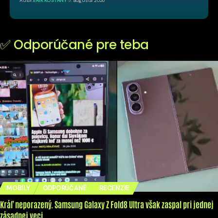
Autor:
ERIK KOŠŤANY
7. augusta 2026
✅ Odporúčané pre teba
MOBILY
ODPORÚČANÉ
RECENZIE
Kráľ neporazený. Samsung Galaxy Z Fold8 Ultra však zaspal pri jednej
zásadnej veci