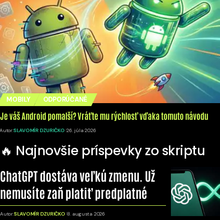
MOBILY
ODPORÚČANÉ
Je váš Android pomalší? Vráťte mu rýchlosť vďaka tomuto návodu
Autor:
SLAVOMÍR DZURIČKO
26. júla 2026
🔥 Najnovšie príspevky zo skriptu
ChatGPT dostáva veľkú zmenu. Už
nemusíte zaň platiť predplatné
Autor:
SLAVOMÍR DZURIČKO
8. augusta 2026