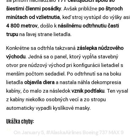
sa pritom nachádzalo
171 cestujúcich spolu so
šiestimi členmi posádky
. Avšak približne
po štyroch
minútach od vzlietnutia
, keď stroj vystúpil do výšky asi
4 800 metrov
, došlo k
násilnému odtrhnutiu časti
trupu
na ľavej strane lietadla.
Konkrétne sa odtrhla takzvaná
záslepka núdzového
východu
. Jedná sa o panel, ktorý vypĺňa stavebný
otvor pre núdzový východ pri konfigurácii lietadiel s
menším počtom sedadiel. Po odtrhnutí sa na boku
lietadla
objavila diera
a nastala náhla dekompresia
kabíny, čo malo za následok
vznik podtlaku
. Ten vysal
z kabíny niekoľko osobných vecí a zo stropu
automaticky vypadli kyslíkové masky.
Ukážka chyby:
On January 5,
#AlaskaAirlines
Boeing 737 MAX 9