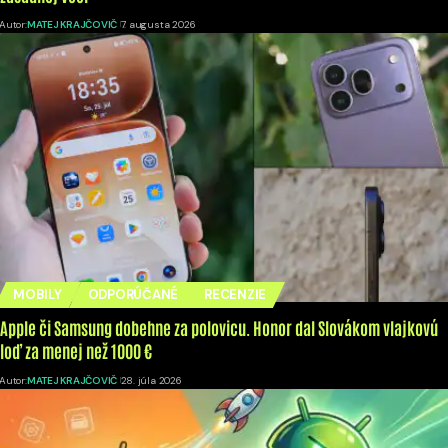
Autor:
MATEJ KRAJČOVIČ
7. augusta 2026
MOBILY
ODPORÚČANÉ
RECENZIE
Apple či Samsung dobehne za polovicu. Honor dal Slovákom vlajkovú
loď za menej než 1000 €
Autor:
MATEJ KRAJČOVIČ
28. júla 2026