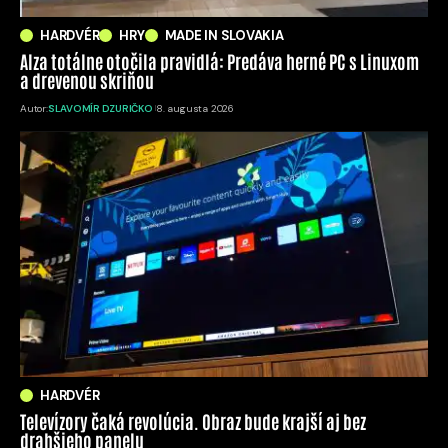
HARDVÉR
HRY
MADE IN SLOVAKIA
Alza totálne otočila pravidlá: Predáva herné PC s Linuxom
a drevenou skriňou
Autor:
SLAVOMÍR DZURIČKO
8. augusta 2026
HARDVÉR
Televízory čaká revolúcia. Obraz bude krajší aj bez
drahšieho panelu