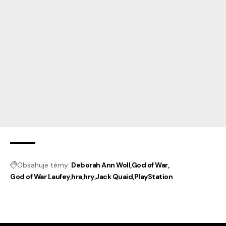
Obsahuje témy:
Deborah Ann Woll
God of War
God of War Laufey
hra
hry
Jack Quaid
PlayStation