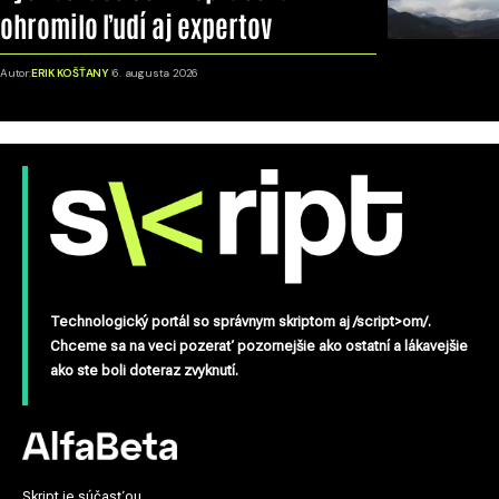
ohromilo ľudí aj expertov
Autor:
ERIK KOŠŤANY
6. augusta 2026
Technologický portál so správnym skriptom aj /script>om/.
Chceme sa na veci pozerať pozornejšie ako ostatní a lákavejšie
ako ste boli doteraz zvyknutí.
Skript je súčasťou