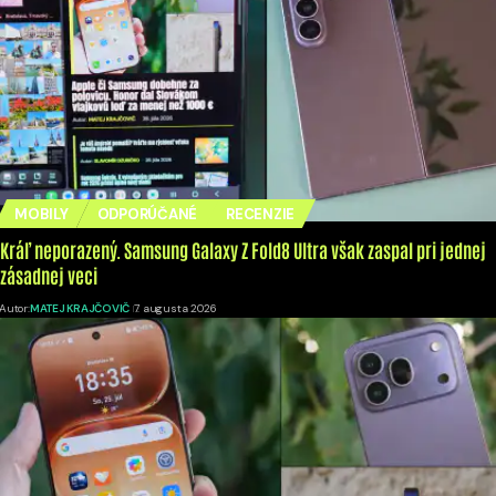
MOBILY
ODPORÚČANÉ
RECENZIE
Kráľ neporazený. Samsung Galaxy Z Fold8 Ultra však zaspal pri jednej
zásadnej veci
Autor:
MATEJ KRAJČOVIČ
7. augusta 2026