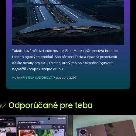
Takúto továreň svet ešte nevidel Elon Musk opäť posúva hranice
technologických ambícií. Spoločnosti Tesla a SpaceX predstavili
ďalšie detaily projektu Terafab, ktorý má po dokončení vytvoriť
najväčší komplex svojho druhu…
Autor:
KRISTÍNA SUDOROVÁ
7. augusta 2026
✅ Odporúčané pre teba