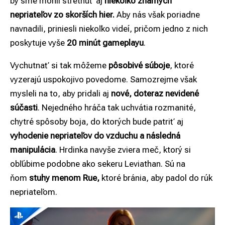
by sme mohli stretnúť aj
niekoľko známych
nepriateľov zo skorších hier.
Aby nás však poriadne
navnadili, priniesli niekoľko videí, pričom jedno z nich
poskytuje vyše
20 minút gameplayu
.
Vychutnať si tak môžeme
pôsobivé súboje
, ktoré
vyzerajú uspokojivo povedome. Samozrejme však
mysleli na to, aby pridali aj
nové, doteraz nevidené
súčasti
. Nejedného hráča tak uchvátia rozmanité,
chytré spôsoby boja, do ktorých bude patriť aj
vyhodenie nepriateľov do vzduchu a následná
manipulácia
. Hrdinka navyše zviera meč, ktorý si
obľúbime podobne ako sekeru Leviathan. Sú na
ňom
stuhy menom Rue,
ktoré bránia, aby padol do rúk
nepriateľom.