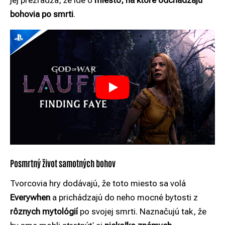
jej prezrádza, že ide o
miesto, na ktoré odchádzajú
bohovia po smrti
.
Posmrtný život samotných bohov
Tvorcovia hry dodávajú, že toto miesto sa volá
Everywhen
a prichádzajú do neho mocné bytosti z
rôznych mytológií
po svojej smrti. Naznačujú tak, že