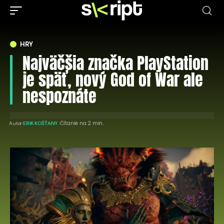
HRY
Najväčšia značka PlayStation
je späť, nový God of War ale
nespoznáte
Čítanie na 2 min.
Autor:
ERIK KOŠŤANY