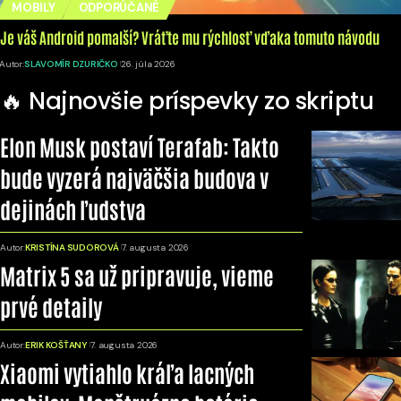
MOBILY
ODPORÚČANÉ
Je váš Android pomalší? Vráťte mu rýchlosť vďaka tomuto návodu
Autor:
SLAVOMÍR DZURIČKO
26. júla 2026
🔥 Najnovšie príspevky zo skriptu
Elon Musk postaví Terafab: Takto
bude vyzerá najväčšia budova v
dejinách ľudstva
Autor:
KRISTÍNA SUDOROVÁ
7. augusta 2026
Matrix 5 sa už pripravuje, vieme
prvé detaily
Autor:
ERIK KOŠŤANY
7. augusta 2026
Xiaomi vytiahlo kráľa lacných