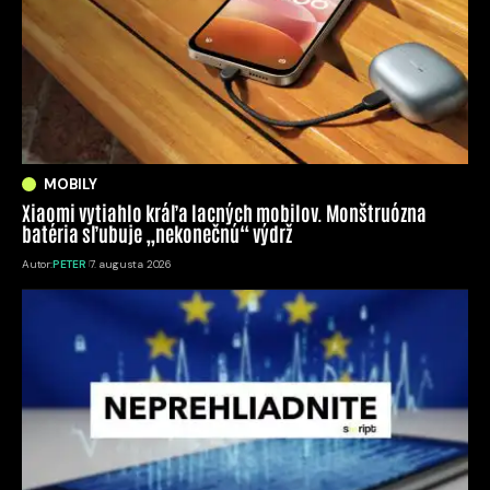
MOBILY
Xiaomi vytiahlo kráľa lacných mobilov. Monštruózna
batéria sľubuje „nekonečnú“ výdrž
Autor:
PETER
7. augusta 2026