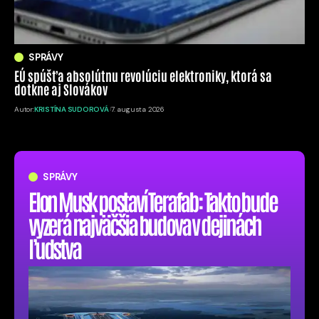
SPRÁVY
EÚ spúšťa absolútnu revolúciu elektroniky, ktorá sa
dotkne aj Slovákov
Autor:
KRISTÍNA SUDOROVÁ
7. augusta 2026
SPRÁVY
Elon Musk postaví Terafab: Takto bude
vyzerá najväčšia budova v dejinách
ľudstva