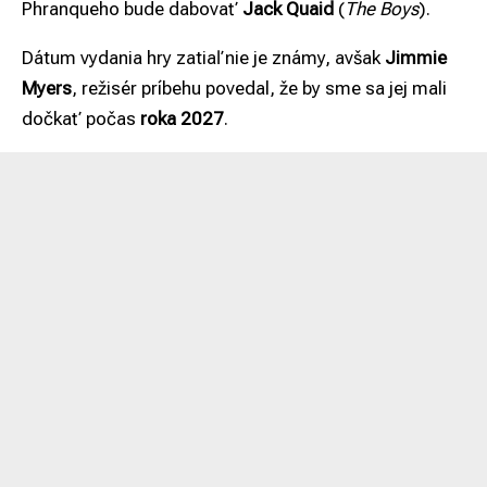
Phranqueho bude dabovať
Jack Quaid
(
The Boys
).
Dátum vydania hry zatiaľ nie je známy, avšak
Jimmie
Myers
, režisér príbehu povedal, že by sme sa jej mali
dočkať počas
roka 2027
.