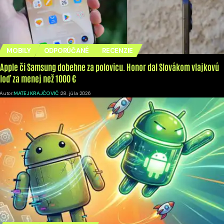
MOBILY
ODPORÚČANÉ
RECENZIE
Apple či Samsung dobehne za polovicu. Honor dal Slovákom vlajkovú
loď za menej než 1000 €
Autor:
MATEJ KRAJČOVIČ
28. júla 2026