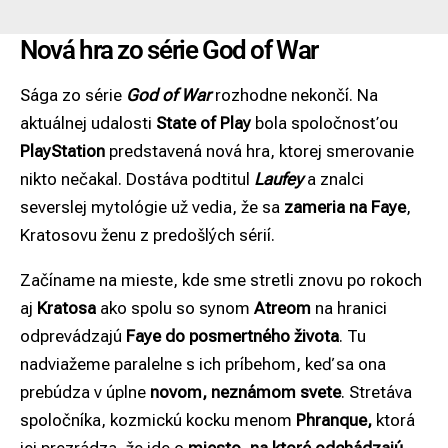
Nová hra zo série God of War
Sága zo série
God of War
rozhodne nekončí. Na
aktuálnej udalosti
State of Play
bola spoločnosťou
PlayStation
predstavená nová hra, ktorej smerovanie
nikto nečakal. Dostáva podtitul
Laufey
a znalci
severslej mytológie už vedia, že sa
zameria na Faye
,
Kratosovu ženu z predošlých sérií.
Začíname na mieste, kde sme stretli znovu po rokoch
aj
Kratosa
ako spolu so synom
Atreom
na hranici
odprevádzajú
Faye do posmertného života
. Tu
nadviažeme paralelne s ich príbehom, keď sa ona
prebúdza v úplne
novom, neznámom svete
. Stretáva
spoločníka, kozmickú kocku menom
Phranque,
ktorá