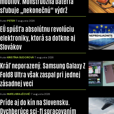
mobilov. Monštruózna batéria
sľubuje „nekonečnú“ výdrž
Autor:
PETER
7. augusta 2026
EÚ spúšťa absolútnu revolúciu
elektroniky, ktorá sa dotkne aj
Slovákov
Autor:
KRISTÍNA SUDOROVÁ
7. augusta 2026
Kráľ neporazený. Samsung Galaxy Z
Fold8 Ultra však zaspal pri jednej
zásadnej veci
Autor:
MATEJ KRAJČOVIČ
7. augusta 2026
Príde aj do kín na Slovensku.
Dychberúce sci-fi spracovaním