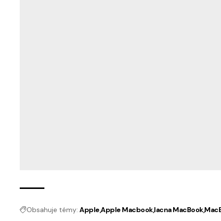
Obsahuje témy:
Apple
Apple Macbook
lacna MacBook
Mac