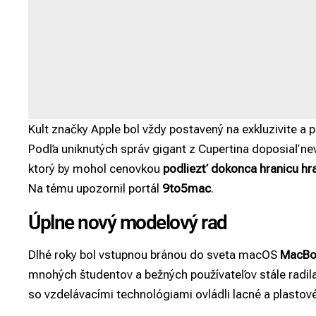
Kult značky Apple bol vždy postavený na exkluzivite a 
Podľa uniknutých správ gigant z Cupertina doposiaľ ne
ktorý by mohol cenovkou
podliezť dokonca hranicu hr
Na tému upozornil portál
9to5mac
.
Úplne nový modelový rad
Dlhé roky bol vstupnou bránou do sveta macOS
MacBo
mnohých študentov a bežných používateľov stále radil
so vzdelávacími technológiami ovládli lacné a plast