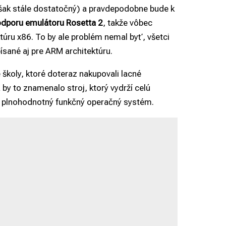
šak stále dostatočný) a pravdepodobne bude k
podporu emulátoru Rosetta 2
, takže vôbec
úru x86. To by ale problém nemal byť, všetci
písané aj pre ARM architektúru.
koly, ktoré doteraz nakupovali lacné
 to znamenalo stroj, ktorý vydrží celú
 a plnohodnotný funkčný operačný systém.