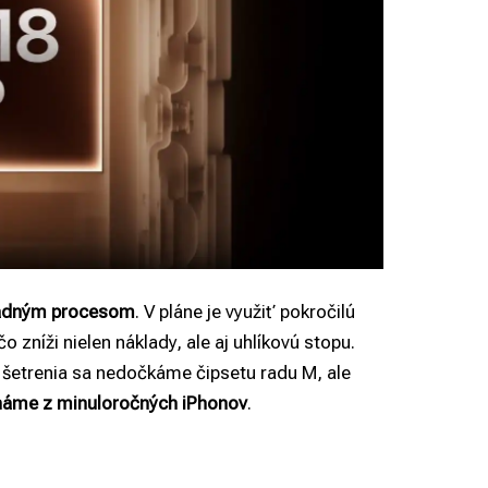
ákladným procesom
. V pláne je využiť pokročilú
 zníži nielen náklady, ale aj uhlíkovú stopu.
 šetrenia sa nedočkáme čipsetu radu M, ale
známe z minuloročných
iPhonov
.