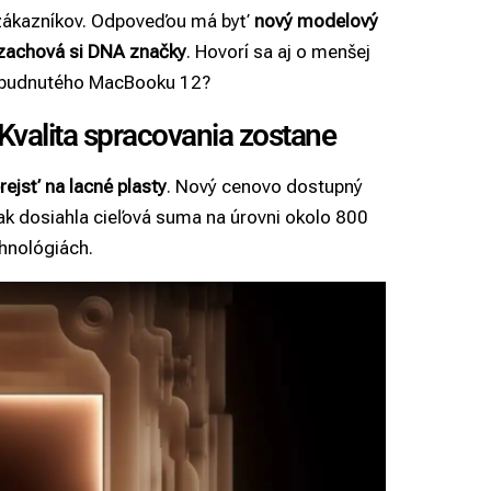
h zákazníkov. Odpoveďou má byť
nový modelový
o zachová si DNA značky
. Hovorí sa aj o menšej
zabudnutého MacBooku 12?
valita spracovania zostane
rejsť na lacné plasty
. Nový cenovo dostupný
šak dosiahla cieľová suma na úrovni okolo 800
chnológiách.