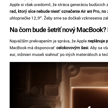
Apple si však uvedomil, že stráca generáciu budúcic
rad, ktorý síce nebude niesť označenie Air ani Pro, n
uhlopriečke 12,9″. Žeby sme sa dočkali vzkriesenia 
Na čom bude šetriť nový MacBook? K
Najväčším prekvapením je správa, že Apple
neplánuje p
MacBook má disponovať
celokovovým šasi
. Aby sa v
eur, inžinieri museli siahnuť po iných materiáloch a te