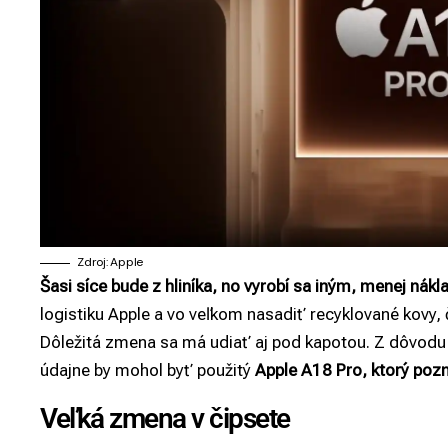
Zdroj: Apple
Šasi síce bude z hliníka, no vyrobí sa iným, menej n
logistiku Apple a vo veľkom nasadiť recyklované kovy, čo
Dôležitá zmena sa má udiať aj pod kapotou. Z dôvodu
údajne by mohol byť použitý
Apple A18 Pro, ktorý po
Veľká zmena v čipsete