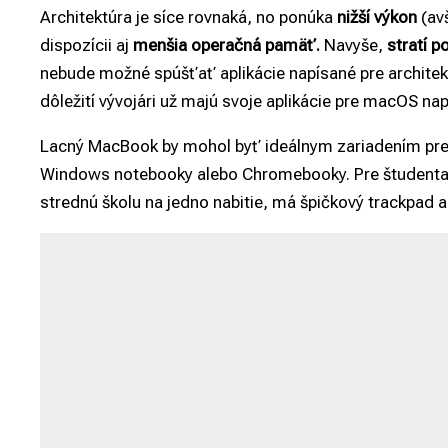
Architektúra je síce rovnaká, no ponúka
nižší výkon
(av
dispozícii aj
menšia operačná pamäť.
Navyše,
stratí 
nebude možné spúšťať aplikácie napísané pre architekt
dôležití vývojári už majú svoje aplikácie pre macOS na
Lacný MacBook by mohol byť ideálnym zariadením pre š
Windows notebooky alebo Chromebooky. Pre študenta by
strednú školu na jedno nabitie, má špičkový trackpad