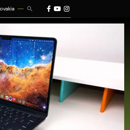
Search
lovakia
for:
Search Button