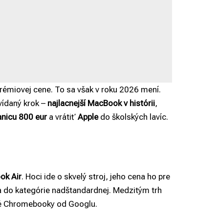
prémiovej cene. To sa však v roku 2026 mení.
vídaný krok –
najlacnejší MacBook v histórii
,
anicu 800 eur
a vrátiť
Apple
do školských lavíc.
ok Air
. Hoci ide o skvelý stroj, jeho cena ho pre
a do kategórie nadštandardnej. Medzitým trh
ové Chromebooky od Googlu.