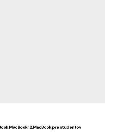
Book
MacBook 12
MacBook pre studentov