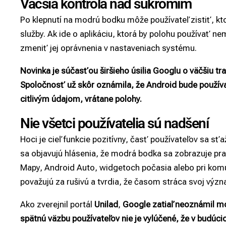
Väčšia kontrola nad súkromím
Po klepnutí na modrú bodku môže používateľ zistiť, kto
služby. Ak ide o aplikáciu, ktorá by polohu používať 
zmeniť jej oprávnenia v nastaveniach systému.
Novinka je súčasťou širšieho úsilia Googlu o väčšiu t
Spoločnosť už skôr oznámila, že Android bude používa
citlivým údajom, vrátane polohy.
Nie všetci používatelia sú nadšení
Hoci je cieľ funkcie pozitívny, časť používateľov sa sťa
sa objavujú hlásenia, že modrá bodka sa zobrazuje pra
Mapy, Android Auto, widgetoch počasia alebo pri komun
považujú za rušivú a tvrdia, že časom stráca svoj význ
Ako zverejnil portál
Unilad
,
Google zatiaľ neoznámil m
spätnú väzbu používateľov nie je vylúčené, že v budúci