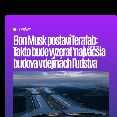
SPRÁVY
Elon Musk postaví Terafab:
Takto bude vyzerať najväčšia
budova v dejinách ľudstva