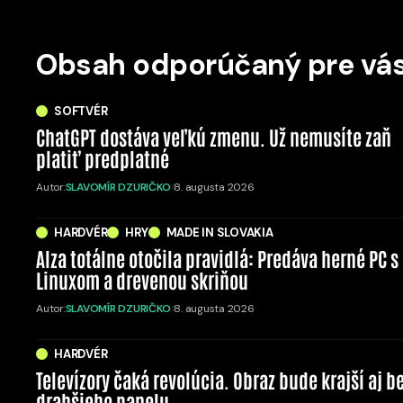
Obsah odporúčaný pre vá
SOFTVÉR
ChatGPT dostáva veľkú zmenu. Už nemusíte zaň
platiť predplatné
Autor:
SLAVOMÍR DZURIČKO
8. augusta 2026
HARDVÉR
HRY
MADE IN SLOVAKIA
Alza totálne otočila pravidlá: Predáva herné PC s
Linuxom a drevenou skriňou
Autor:
SLAVOMÍR DZURIČKO
8. augusta 2026
HARDVÉR
Televízory čaká revolúcia. Obraz bude krajší aj b
drahšieho panelu