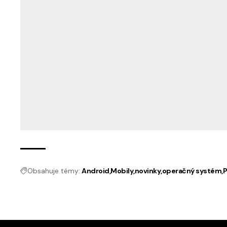
Obsahuje témy:
Android
Mobily
novinky
operačný systém
P