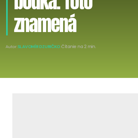
bodka. Toto
znamená
Autor:
SLAVOMÍR DZURIČKO
Čítanie na 2 min.