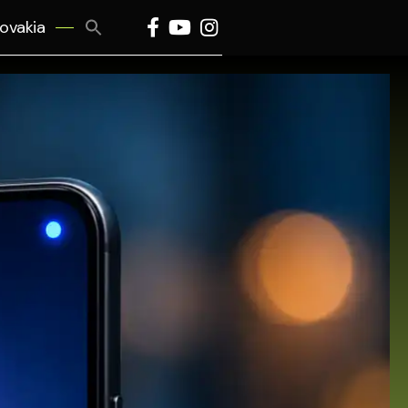
Search
lovakia
for:
Search Button