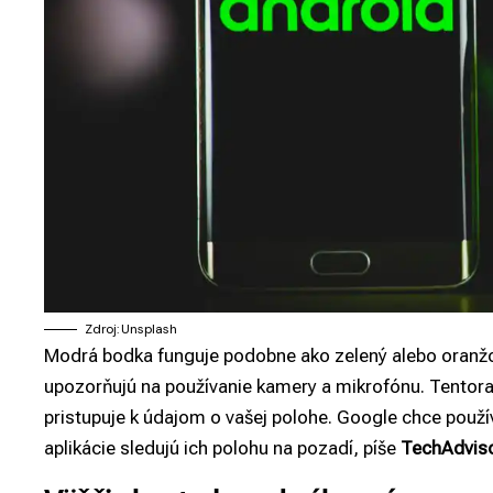
Zdroj: Unsplash
Modrá bodka funguje podobne ako zelený alebo oranžov
upozorňujú na používanie kamery a mikrofónu. Tentoraz 
pristupuje k údajom o vašej polohe. Google chce použí
aplikácie sledujú ich polohu na pozadí, píše
TechAdvis