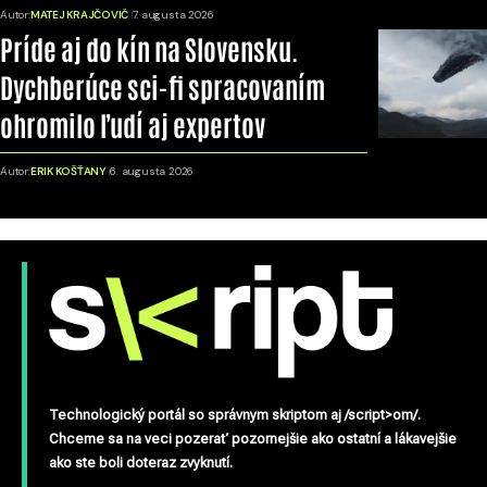
Autor:
MATEJ KRAJČOVIČ
7. augusta 2026
Príde aj do kín na Slovensku.
Dychberúce sci-fi spracovaním
ohromilo ľudí aj expertov
Autor:
ERIK KOŠŤANY
6. augusta 2026
Technologický portál so správnym skriptom aj /script>om/.
Chceme sa na veci pozerať pozornejšie ako ostatní a lákavejšie
ako ste boli doteraz zvyknutí.