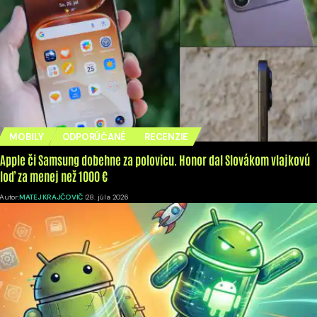
MOBILY
ODPORÚČANÉ
RECENZIE
Apple či Samsung dobehne za polovicu. Honor dal Slovákom vlajkovú
loď za menej než 1000 €
Autor:
MATEJ KRAJČOVIČ
28. júla 2026