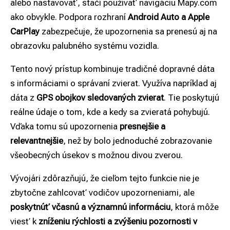
alebo nastavovať, stačí používať navigáciu Mapy.com
ako obvykle. Podpora rozhraní
Android Auto a Apple
CarPlay
zabezpečuje, že upozornenia sa prenesú aj na
obrazovku palubného systému vozidla.
Tento nový prístup kombinuje tradičné dopravné dáta
s informáciami o správaní zvierat. Využíva napríklad aj
dáta z
GPS obojkov sledovaných zvierat
. Tie poskytujú
reálne údaje o tom, kde a kedy sa zvieratá pohybujú.
Vďaka tomu sú upozornenia
presnejšie a
relevantnejšie
, než by bolo jednoduché zobrazovanie
všeobecných úsekov s možnou divou zverou.
Vývojári zdôrazňujú, že cieľom tejto funkcie nie je
zbytočne zahlcovať vodičov upozorneniami, ale
poskytnúť včasnú a významnú informáciu
, ktorá môže
viesť k
zníženiu rýchlosti a zvýšeniu pozornosti v