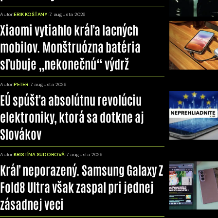
Autor:
ERIK KOŠŤANY
7. augusta 2026
Xiaomi vytiahlo kráľa lacných
mobilov. Monštruózna batéria
sľubuje „nekonečnú“ výdrž
Autor:
PETER
7. augusta 2026
EÚ spúšťa absolútnu revolúciu
elektroniky, ktorá sa dotkne aj
Slovákov
Autor:
KRISTÍNA SUDOROVÁ
7. augusta 2026
Kráľ neporazený. Samsung Galaxy Z
Fold8 Ultra však zaspal pri jednej
zásadnej veci