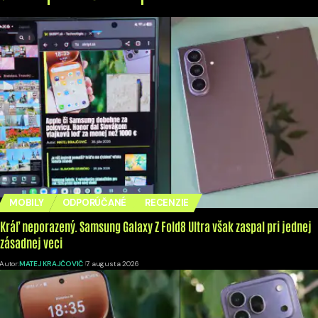
MOBILY
ODPORÚČANÉ
RECENZIE
Kráľ neporazený. Samsung Galaxy Z Fold8 Ultra však zaspal pri jednej
zásadnej veci
Autor:
MATEJ KRAJČOVIČ
7. augusta 2026