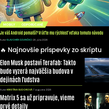
MOBILY
ODPORÚČANÉ
Je váš Android pomalší? Vráťte mu rýchlosť vďaka tomuto návodu
Autor:
SLAVOMÍR DZURIČKO
26. júla 2026
🔥 Najnovšie príspevky zo skriptu
Elon Musk postaví Terafab: Takto
bude vyzerá najväčšia budova v
dejinách ľudstva
Autor:
KRISTÍNA SUDOROVÁ
7. augusta 2026
Matrix 5 sa už pripravuje, vieme
prvé detaily