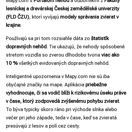
Mapy.com s
Portálom nehod
a odborníkmi z
Fakulty
lesníckej a drevárskej Českej zemědělské univerzity
(FLD ČZU)
, ktorí vyvíjajú
modely správania zvierat v
krajine
.
Používajú sa pri tom rozsiahle dáta zo
štatistík
dopravných nehôd
. Tie ukazujú, že nehody spôsobené
stretom vozidla so zverou dlhodobo tvoria
viac ako
10 %
všetkých evidovaných dopravných nehôd.
Inteligentné upozornenia v Mapy.com nie sú iba
obyčajné značky na mape. Aplikácia
priebežne
vyhodnocuje, či sa vodič blíži k rizikovému úseku práve
v čase, ktorý zodpovedá zvýšenému pohybu zvierat
.
To býva typicky skoro ráno pri východe slnka alebo
večer pri jeho západe, teda v čase, keď sa zvieratá
presúvajú z lesov a polí cez cesty.