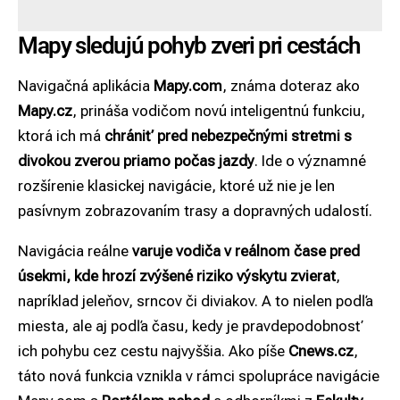
Mapy sledujú pohyb zveri pri cestách
Navigačná aplikácia
Mapy.com
, známa doteraz ako
Mapy.cz
, prináša vodičom novú inteligentnú funkciu,
ktorá ich má
chrániť pred nebezpečnými stretmi s
divokou zverou
priamo počas jazdy
. Ide o významné
rozšírenie klasickej navigácie, ktoré už nie je len
pasívnym zobrazovaním trasy a dopravných udalostí.
Navigácia reálne
varuje vodiča v reálnom čase pred
úsekmi, kde hrozí zvýšené riziko výskytu zvierat
,
napríklad jeleňov, srncov či diviakov. A to nielen podľa
miesta, ale aj podľa času, kedy je pravdepodobnosť
ich pohybu cez cestu najvyššia. Ako píše
Cnews.cz
,
táto nová funkcia vznikla v rámci spolupráce navigácie