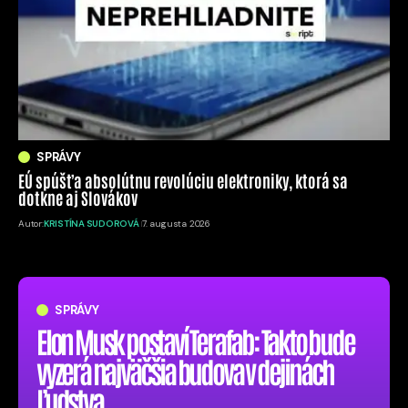
SPRÁVY
EÚ spúšťa absolútnu revolúciu elektroniky, ktorá sa
dotkne aj Slovákov
Autor:
KRISTÍNA SUDOROVÁ
7. augusta 2026
SPRÁVY
Elon Musk postaví Terafab: Takto bude
vyzerá najväčšia budova v dejinách
ľudstva