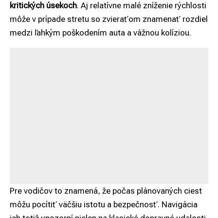
kritických úsekoch
. Aj relatívne malé zníženie rýchlosti
môže v prípade stretu so zvieraťom znamenať rozdiel
medzi ľahkým poškodením auta a vážnou kolíziou.
Pre vodičov to znamená, že počas plánovaných ciest
môžu pocítiť väčšiu istotu a bezpečnosť. Navigácia
ich totiž upozorní nielen na klasické dopravné udalosti