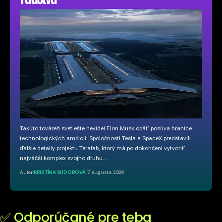
Takúto továreň svet ešte nevidel Elon Musk opäť posúva hranice
technologických ambícií. Spoločnosti Tesla a SpaceX predstavili
ďalšie detaily projektu Terafab, ktorý má po dokončení vytvoriť
najväčší komplex svojho druhu…
Autor:
KRISTÍNA SUDOROVÁ
7. augusta 2026
✅ Odporúčané pre teba