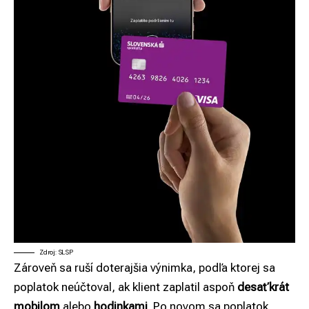
Zdroj: SLSP
Zároveň sa ruší doterajšia výnimka, podľa ktorej sa
poplatok neúčtoval, ak klient zaplatil aspoň
desaťkrát
mobilom
alebo
hodinkami
. Po novom sa poplatok