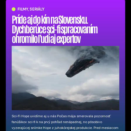
FILMY, SERIÁLY
Príde aj do kín na Slovensku.
Dychberúce sci-fi spracovaním
ohromilo ľudí aj expertov
Sci-Fi Hope uvidíme aj u nás Počas mája smerovala pozornosť
fanúšikov sci-fi k na prvý pohľad nenápadnej, no pôsobivo
vyzerajúcej snímke Hope z juhokórejskej produkcie. Pred mesiacom