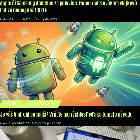
Apple či Samsung dobehne za polovicu. Honor dal Slovákom vlajkovú
loď za menej než 1000 €
Autor:
MATEJ KRAJČOVIČ
28. júla 2026
MOBILY
ODPORÚČANÉ
Je váš Android pomalší? Vráťte mu rýchlosť vďaka tomuto návodu
Autor:
SLAVOMÍR DZURIČKO
26. júla 2026