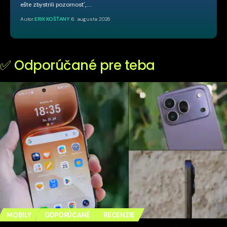
ešte zbystrili pozornosť,…
Autor:
ERIK KOŠŤANY
6. augusta 2026
✅ Odporúčané pre teba
MOBILY
ODPORÚČANÉ
RECENZIE