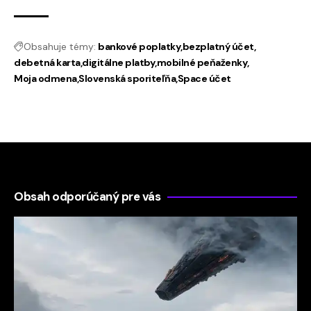
Obsahuje témy:
bankové poplatky
bezplatný účet
debetná karta
digitálne platby
mobilné peňaženky
Moja odmena
Slovenská sporiteľňa
Space účet
Obsah odporúčaný pre vás