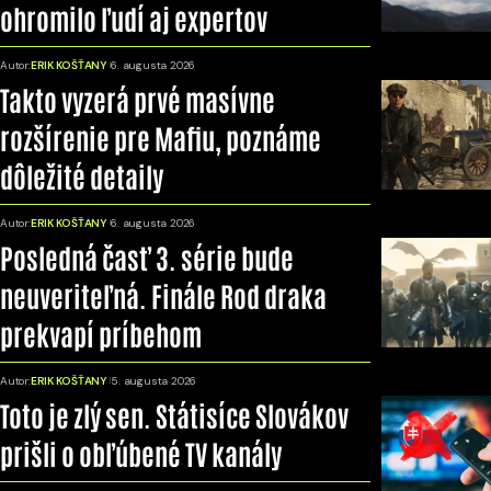
ohromilo ľudí aj expertov
Autor:
ERIK KOŠŤANY
6. augusta 2026
Takto vyzerá prvé masívne
rozšírenie pre Mafiu, poznáme
dôležité detaily
Autor:
ERIK KOŠŤANY
6. augusta 2026
Posledná časť 3. série bude
neuveriteľná. Finále Rod draka
prekvapí príbehom
Autor:
ERIK KOŠŤANY
5. augusta 2026
Toto je zlý sen. Státisíce Slovákov
prišli o obľúbené TV kanály