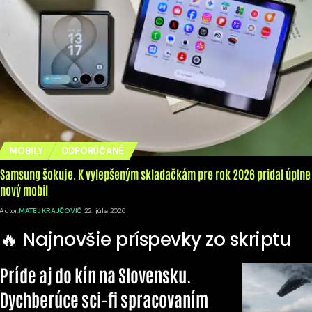
MOBILY
ODPORÚČANÉ
Samsung šokuje. K vylepšeným skladačkám pre rok 2026 pridal úplne
nový mobil
Autor:
MATEJ KRAJČOVIČ
22. júla 2026
🔥 Najnovšie príspevky zo skriptu
Príde aj do kín na Slovensku.
Dychberúce sci-fi spracovaním