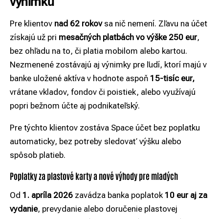
výnimku
Pre klientov
nad 62 rokov
sa nič nemení. Zľavu na účet
získajú už pri
mesačných platbách vo výške 250 eur
,
bez ohľadu na to, či platia mobilom alebo kartou.
Nezmenené zostávajú aj výnimky pre ľudí, ktorí majú v
banke uložené aktíva v hodnote aspoň
15-tisíc eur,
vrátane vkladov, fondov či poistiek, alebo využívajú
popri bežnom účte aj podnikateľský.
Pre týchto klientov zostáva Space účet bez poplatku
automaticky, bez potreby sledovať výšku alebo
spôsob platieb.
Poplatky za plastové karty a nové výhody pre mladých
Od
1. apríla 2026
zavádza banka poplatok
10 eur aj za
vydanie
, prevydanie alebo doručenie plastovej