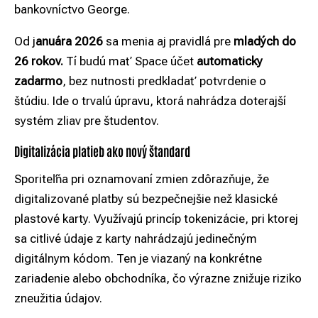
bankovníctvo George.
Od j
anuára 2026
sa menia aj pravidlá pre
mladých do
26 rokov.
Tí budú mať Space účet
automaticky
zadarmo
, bez nutnosti predkladať potvrdenie o
štúdiu. Ide o trvalú úpravu, ktorá nahrádza doterajší
systém zliav pre študentov.
Digitalizácia platieb ako nový štandard
Sporiteľňa pri oznamovaní zmien zdôrazňuje, že
digitalizované platby sú bezpečnejšie než klasické
plastové karty. Využívajú princíp tokenizácie, pri ktorej
sa citlivé údaje z karty nahrádzajú jedinečným
digitálnym kódom. Ten je viazaný na konkrétne
zariadenie alebo obchodníka, čo výrazne znižuje riziko
zneužitia údajov.