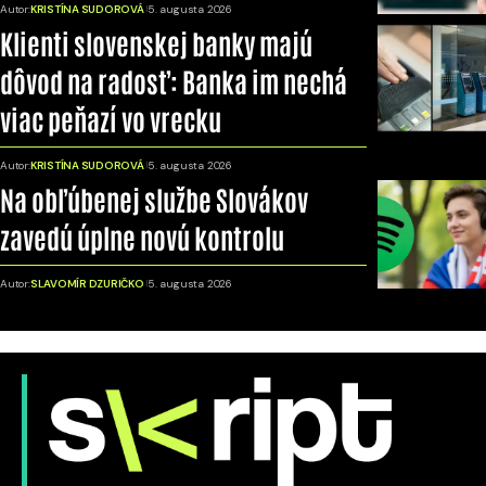
Autor:
KRISTÍNA SUDOROVÁ
5. augusta 2026
Klienti slovenskej banky majú
dôvod na radosť: Banka im nechá
viac peňazí vo vrecku
Autor:
KRISTÍNA SUDOROVÁ
5. augusta 2026
Na obľúbenej službe Slovákov
zavedú úplne novú kontrolu
Autor:
SLAVOMÍR DZURIČKO
5. augusta 2026