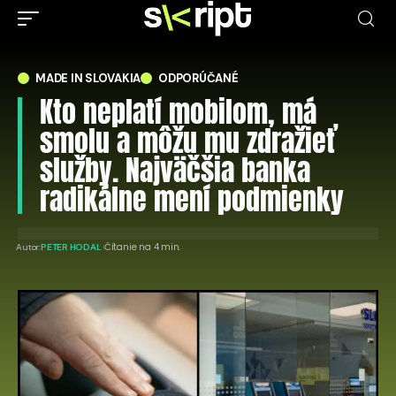
MADE IN SLOVAKIA
ODPORÚČANÉ
Kto neplatí mobilom, má
smolu a môžu mu zdražieť
služby. Najväčšia banka
radikálne mení podmienky
Čítanie na 4 min.
Autor:
PETER HODAL