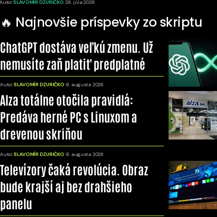
Autor:
SLAVOMÍR DZURIČKO
26. júla 2026
🔥 Najnovšie príspevky zo skriptu
ChatGPT dostáva veľkú zmenu. Už
nemusíte zaň platiť predplatné
Autor:
SLAVOMÍR DZURIČKO
8. augusta 2026
Alza totálne otočila pravidlá:
Predáva herné PC s Linuxom a
drevenou skriňou
Autor:
SLAVOMÍR DZURIČKO
8. augusta 2026
Televízory čaká revolúcia. Obraz
bude krajší aj bez drahšieho
panelu