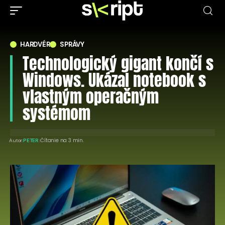
HARDVÉR
SPRÁVY
Technologický gigant končí s
Windows. Ukázal notebook s
vlastným operačným
systémom
Čítanie na 3 min.
Autor:
PETER