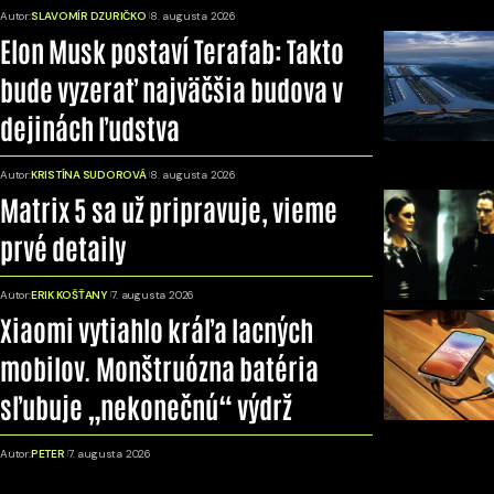
Autor:
SLAVOMÍR DZURIČKO
8. augusta 2026
Elon Musk postaví Terafab: Takto
bude vyzerať najväčšia budova v
dejinách ľudstva
Autor:
KRISTÍNA SUDOROVÁ
8. augusta 2026
Matrix 5 sa už pripravuje, vieme
prvé detaily
Autor:
ERIK KOŠŤANY
7. augusta 2026
Xiaomi vytiahlo kráľa lacných
mobilov. Monštruózna batéria
sľubuje „nekonečnú“ výdrž
Autor:
PETER
7. augusta 2026