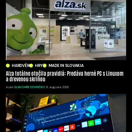
HARDVÉR
HRY
MADE IN SLOVAKIA
Alza totálne otočila pravidlá: Predáva herné PC s Linuxom
a drevenou skriňou
Autor:
SLAVOMÍR DZURIČKO
8. augusta 2026