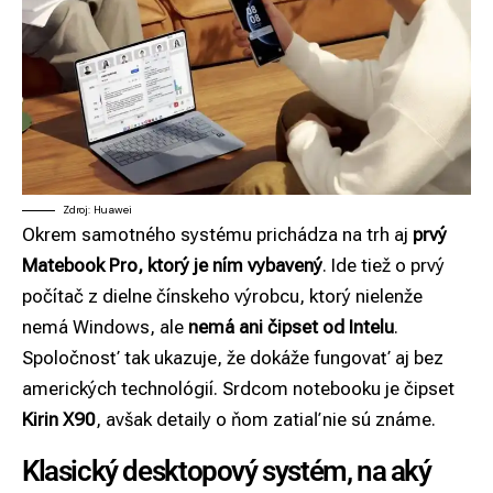
Zdroj: Huawei
Okrem samotného systému prichádza na trh aj
prvý
Matebook Pro, ktorý je ním vybavený
. Ide tiež o prvý
počítač z dielne čínskeho výrobcu, ktorý nielenže
nemá Windows, ale
nemá ani čipset od Intelu
.
Spoločnosť tak ukazuje, že dokáže fungovať aj bez
amerických technológií. Srdcom notebooku je čipset
Kirin X90
, avšak detaily o ňom zatiaľ nie sú známe.
Klasický desktopový systém, na aký