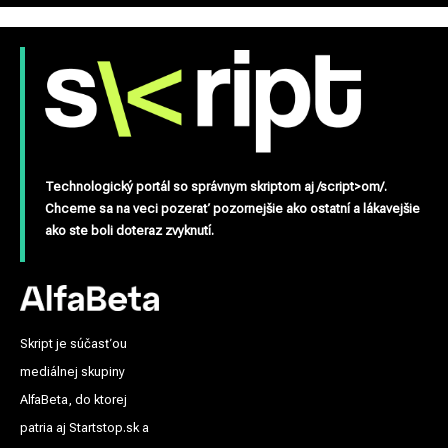
Technologický portál so správnym skriptom aj /script>om/.
Chceme sa na veci pozerať pozornejšie ako ostatní a lákavejšie
ako ste boli doteraz zvyknutí.
Skript je súčasťou
mediálnej skupiny
AlfaBeta, do ktorej
patria aj Startstop.sk a