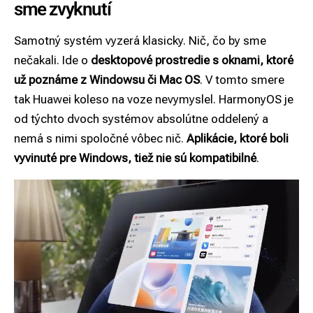
sme zvyknutí
Samotný systém vyzerá klasicky. Nič, čo by sme
nečakali. Ide o
desktopové prostredie s oknami, ktoré
už poznáme z Windowsu či Mac OS
. V tomto smere
tak Huawei koleso na voze nevymyslel. HarmonyOS je
od týchto dvoch systémov absolútne oddelený a
nemá s nimi spoločné vôbec nič.
Aplikácie, ktoré boli
vyvinuté pre Windows, tiež nie sú kompatibilné
.