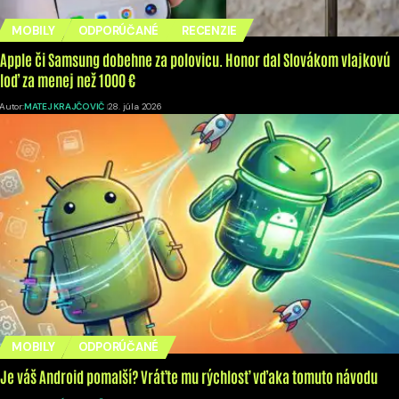
MOBILY
ODPORÚČANÉ
RECENZIE
Apple či Samsung dobehne za polovicu. Honor dal Slovákom vlajkovú
loď za menej než 1000 €
Autor:
MATEJ KRAJČOVIČ
28. júla 2026
MOBILY
ODPORÚČANÉ
Je váš Android pomalší? Vráťte mu rýchlosť vďaka tomuto návodu