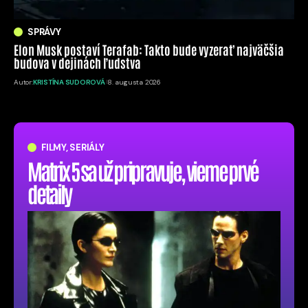
SPRÁVY
Elon Musk postaví Terafab: Takto bude vyzerať najväčšia
budova v dejinách ľudstva
Autor:
KRISTÍNA SUDOROVÁ
8. augusta 2026
FILMY, SERIÁLY
Matrix 5 sa už pripravuje, vieme prvé
detaily