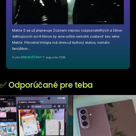
Matrix 5 sa už pripravuje Zoznam najviac rozpoznateľných a žáner
definujúcich sci-fi filmov by sme určite nemohli zostaviť bez série
Matrix. Pôvodná trilógia má dnes už kultový status, nemálo
fanúšikov…
Autor:
ERIK KOŠŤANY
7. augusta 2026
✅ Odporúčané pre teba