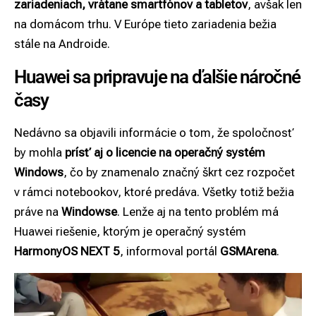
zariadeniach, vrátane smartfónov a tabletov
, avšak len
na domácom trhu. V Európe tieto zariadenia bežia
stále na Androide.
Huawei sa pripravuje na ďalšie náročné
časy
Nedávno sa objavili informácie o tom, že spoločnosť
by mohla
prísť aj o licencie na operačný systém
Windows
, čo by znamenalo značný škrt cez rozpočet
v rámci notebookov, ktoré predáva. Všetky totiž bežia
práve na
Windowse
. Lenže aj na tento problém má
Huawei riešenie, ktorým je operačný systém
HarmonyOS NEXT 5
, informoval portál
GSMArena
.