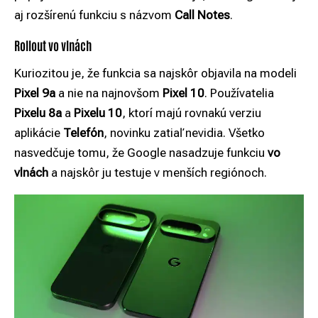
aj rozšírenú funkciu s názvom
Call Notes
.
Rollout vo vlnách
Kuriozitou je, že funkcia sa najskôr objavila na modeli
Pixel 9a
a nie na najnovšom
Pixel 10
. Používatelia
Pixelu 8a
a
Pixelu 10
, ktorí majú rovnakú verziu
aplikácie
Telefón
, novinku zatiaľ nevidia. Všetko
nasvedčuje tomu, že Google nasadzuje funkciu
vo
vlnách
a najskôr ju testuje v menších regiónoch.