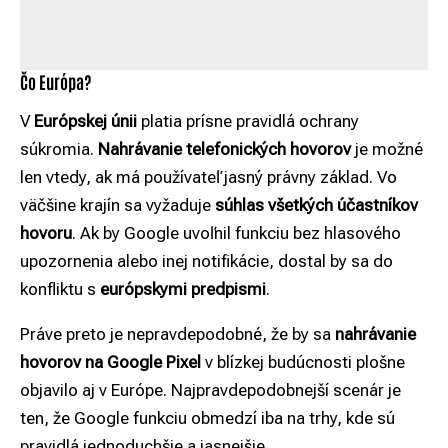
Čo Európa?
V
Európskej únii
platia prísne pravidlá ochrany
súkromia.
Nahrávanie telefonických hovorov
je možné
len vtedy, ak má používateľ jasný právny základ. Vo
väčšine krajín sa vyžaduje
súhlas všetkých účastníkov
hovoru
. Ak by Google uvoľnil funkciu bez hlasového
upozornenia alebo inej notifikácie, dostal by sa do
konfliktu s
európskymi predpismi
.
Práve preto je nepravdepodobné, že by sa
nahrávanie
hovorov na Google Pixel
v blízkej budúcnosti plošne
objavilo aj v Európe. Najpravdepodobnejší scenár je
ten, že Google funkciu obmedzí iba na trhy, kde sú
pravidlá jednoduchšie a jasnejšie.