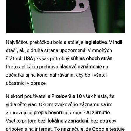
Najväčšou prekážkou bola a stále je
legislatíva
. V
Indii
stačí, ak je druhá strana upozornená. V mnohých
štátoch
USA
je však potrebný
súhlas oboch strán
.
Preto aplikácia prehráva
hlasové oznámenie
na
začiatku aj na konci nahrávania, aby boli všetci
účastníci v obraze.
Niektorí používatelia
Pixelov 9 a 10
však hlásia, že
vidia ešte viac. Okrem zvukového záznamu sa im
zobrazuje aj
prepis hovoru
a stručné
AI zhrnutie
.
Všetko pritom beží
lokálne v zariadení
, bez potreby
pripojenia na internet. To naznačuje, že Google testuje