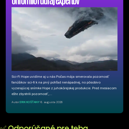
Sci-Fi Hope uvidíme aj u nás Počas mája smerovala pozornosť
fanúšikov sci-fi k na prvý pohľad nenápadnej, no pôsobivo
vyzerajúcej snímke Hope z juhokórejskej produkcie. Pred mesiacom
ešte zbystrili pozornosť,…
Autor:
ERIK KOŠŤANY
6. augusta 2026
✅ Odporúčané pre teba