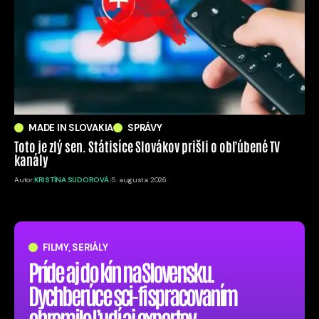
MADE IN SLOVAKIA
SPRÁVY
Toto je zlý sen. Státisíce Slovákov prišli o obľúbené TV
kanály
Autor:
KRISTÍNA SUDOROVÁ
5. augusta 2026
FILMY, SERIÁLY
Príde aj do kín na Slovensku.
Dychberúce sci-fi spracovaním
ohromilo ľudí aj expertov