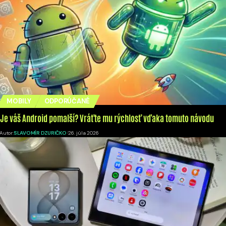
MOBILY
ODPORÚČANÉ
Je váš Android pomalší? Vráťte mu rýchlosť vďaka tomuto návodu
Autor:
SLAVOMÍR DZURIČKO
26. júla 2026