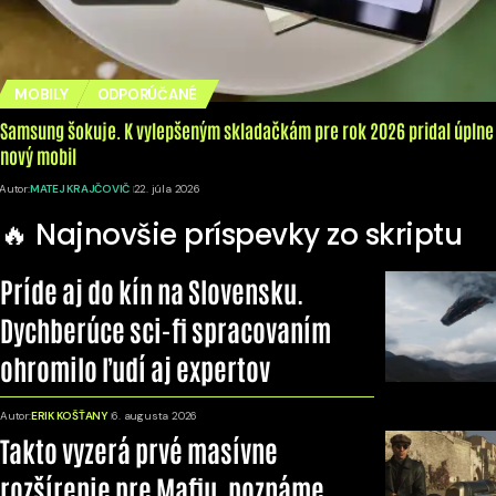
MOBILY
ODPORÚČANÉ
Samsung šokuje. K vylepšeným skladačkám pre rok 2026 pridal úplne
nový mobil
Autor:
MATEJ KRAJČOVIČ
22. júla 2026
🔥 Najnovšie príspevky zo skriptu
Príde aj do kín na Slovensku.
Dychberúce sci-fi spracovaním
ohromilo ľudí aj expertov
Autor:
ERIK KOŠŤANY
6. augusta 2026
Takto vyzerá prvé masívne
rozšírenie pre Mafiu, poznáme