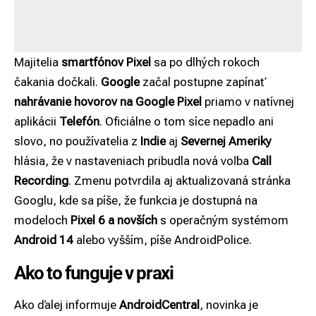
Majitelia
smartfónov
Pixel
sa po dlhých rokoch
čakania dočkali.
Google
začal postupne zapínať
nahrávanie hovorov na Google Pixel
priamo v natívnej
aplikácii
Telefón
. Oficiálne o tom síce nepadlo ani
slovo, no používatelia z
Indie
aj
Severnej Ameriky
hlásia, že v nastaveniach pribudla nová voľba
Call
Recording
. Zmenu potvrdila aj aktualizovaná stránka
Googlu, kde sa píše, že funkcia je dostupná na
modeloch
Pixel 6 a novších
s operačným systémom
Android 14
alebo vyšším, píše
AndroidPolice
.
Ako to funguje v praxi
Ako ďalej informuje
AndroidCentral
, novinka je