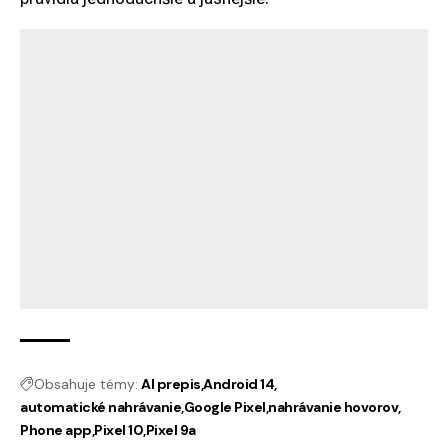
Obsahuje témy:
AI prepis
Android 14
automatické nahrávanie
Google Pixel
nahrávanie hovorov
Phone app
Pixel 10
Pixel 9a