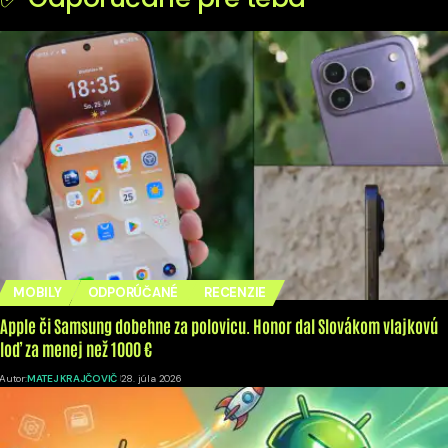
MOBILY
ODPORÚČANÉ
RECENZIE
Apple či Samsung dobehne za polovicu. Honor dal Slovákom vlajkovú
loď za menej než 1000 €
Autor:
MATEJ KRAJČOVIČ
28. júla 2026