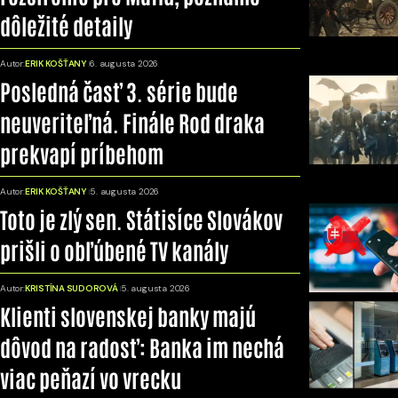
dôležité detaily
Autor:
ERIK KOŠŤANY
6. augusta 2026
Posledná časť 3. série bude
neuveriteľná. Finále Rod draka
prekvapí príbehom
Autor:
ERIK KOŠŤANY
5. augusta 2026
Toto je zlý sen. Státisíce Slovákov
prišli o obľúbené TV kanály
Autor:
KRISTÍNA SUDOROVÁ
5. augusta 2026
Klienti slovenskej banky majú
dôvod na radosť: Banka im nechá
viac peňazí vo vrecku