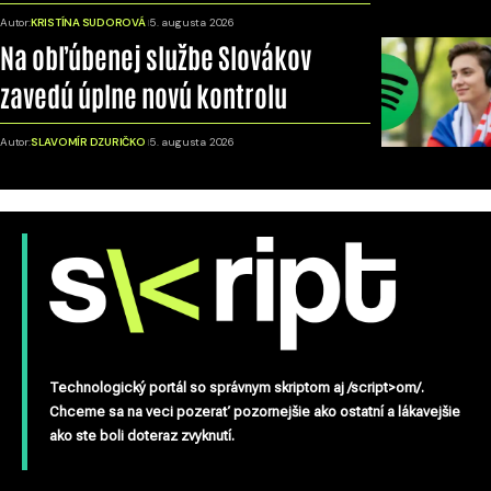
Autor:
KRISTÍNA SUDOROVÁ
5. augusta 2026
Na obľúbenej službe Slovákov
zavedú úplne novú kontrolu
Autor:
SLAVOMÍR DZURIČKO
5. augusta 2026
Technologický portál so správnym skriptom aj /script>om/.
Chceme sa na veci pozerať pozornejšie ako ostatní a lákavejšie
ako ste boli doteraz zvyknutí.