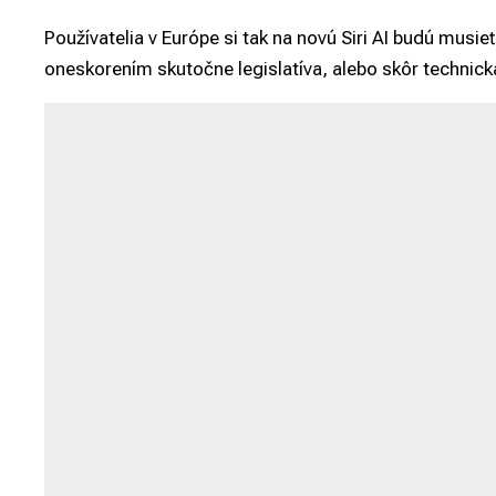
Používatelia v Európe si tak na novú Siri AI budú musieť 
oneskorením skutočne legislatíva, alebo skôr technic