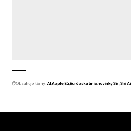
Obsahuje témy:
AI
Apple
Eú
Európska únia
novinky
Siri
Siri Ai