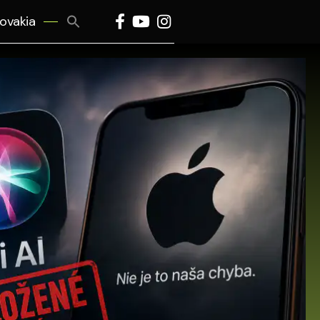
Search
lovakia
for:
Search Button