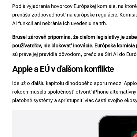
Podľa vyjadrenia hovorcov Európskej komisie, na ktoré
prenáša zodpovednosť na európske regulácie. Komisia 
AI funkcií ani nebránia ich uvedeniu na trh.
Brusel zároveň pripomína, že cieľom legislatívy je za
používateľov, nie blokovať inovácie. Európska komisia 
sú práve jej pravidlá dôvodom, prečo sa Siri AI do E
Apple a EÚ v ďalšom konflikte
Ide už o ďalšiu kapitolu dlhodobého sporu medzi Appl
rokoch musela spoločnosť otvoriť
iPhone
alternatívn
platobné systémy a sprístupniť viac častí svojho ekos