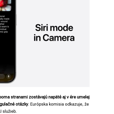
oboma stranami zostávajú napäté aj v ére umelej
regulačné otázky
. Európska komisia odkazuje, že
 služieb.