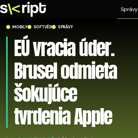
Správy
MOBILY
SOFTVÉR
SPRÁVY
EÚ vracia úder.
Brusel odmieta
šokujúce
tvrdenia Apple