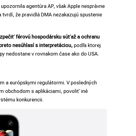
 upozornila agentúra AP, však Apple nesprávne
tvrdí, že pravidlá DMA nezakazujú spustenie
bezpečiť férovú hospodársku súťaž a ochranu
preto nesúhlasí s interpretáciou,
podľa ktorej
urópy nedostane v rovnakom čase ako do USA.
om a európskymi regulátormi. V posledných
ym obchodom s aplikáciami, povoliť iné
ystému konkurencii.