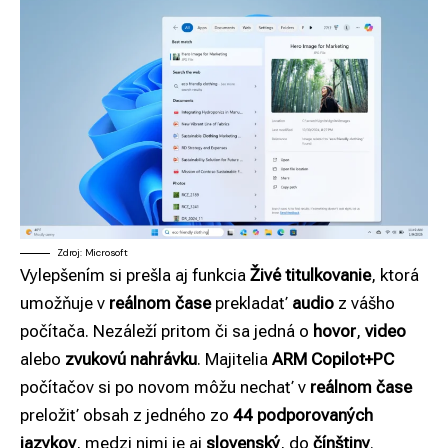
Zdroj: Microsoft
Vylepšením si prešla aj funkcia
Živé titulkovanie
, ktorá
umožňuje v
reálnom čase
prekladať
audio
z vášho
počítača. Nezáleží pritom či sa jedná o
hovor
,
video
alebo
zvukovú nahrávku
. Majitelia
ARM Copilot+PC
počítačov si po novom môžu nechať v
reálnom čase
preložiť obsah z jedného zo
44 podporovaných
jazykov
, medzi nimi je aj
slovenský
, do
čínštiny
.