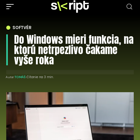
SOFTVÉR
Do Windows mieri funkcia, na
ktorú netrpezlivo čakame
vyše roka
Čítanie na 3 min.
Autor:
TOMÁŠ