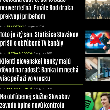
neuveriteľná. Finále Rod draka
prekvapí príbehom
Autor:
ERIK KOŠŤANY
5. augusta 2026
Toto je zlý sen. Státisíce Slovákov
prišli o obľúbené TV kanály
Autor:
KRISTÍNA SUDOROVÁ
5. augusta 2026
Klienti slovenskej banky majú
dôvod na radosť: Banka im nechá
viac peňazí vo vrecku
Autor:
KRISTÍNA SUDOROVÁ
5. augusta 2026
Na obľúbenej službe Slovákov
zavedú úplne novú kontrolu