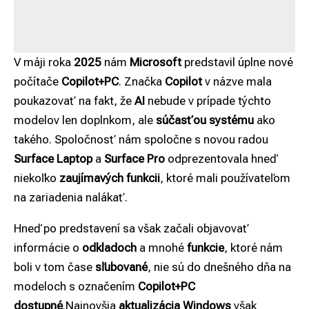
V máji roka
2025
nám
Microsoft
predstavil úplne nové
počítače
Copilot+PC
. Značka
Copilot
v názve mala
poukazovať na fakt, že
AI
nebude v prípade týchto
modelov len doplnkom, ale
súčasťou systému
ako
takého. Spoločnosť nám spoločne s novou radou
Surface Laptop
a
Surface Pro
odprezentovala hneď
niekoľko
zaujímavých funkcii
, ktoré mali používateľom
na zariadenia nalákať.
Hneď po predstavení sa však začali objavovať
informácie o
odkladoch
a mnohé
funkcie
, ktoré nám
boli v tom čase
sľubované
, nie sú do dnešného dňa na
modeloch s označením
Copilot+PC
dostupné
.Najnovšia
aktualizácia Windows
však