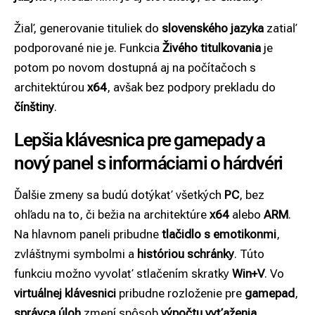
Žiaľ, generovanie tituliek do
slovenského jazyka
zatiaľ
podporované nie je. Funkcia
Živého titulkovania
je
potom po novom dostupná aj na počítačoch s
architektúrou
x64
, avšak bez podpory prekladu do
čínštiny
.
Lepšia klávesnica pre gamepady a
nový panel s informáciami o hárdvéri
Ďalšie zmeny sa budú dotýkať všetkých
PC
, bez
ohľadu na to, či bežia na architektúre
x64
alebo
ARM
.
Na hlavnom paneli pribudne
tlačidlo s emotikonmi
,
zvláštnymi symbolmi a
históriou schránky
. Túto
funkciu možno vyvolať stlačením skratky
Win+V
. Vo
virtuálnej klávesnici
pribudne rozloženie pre
gamepad
,
správca úloh
zmení spôsob
výpočtu vyťaženia