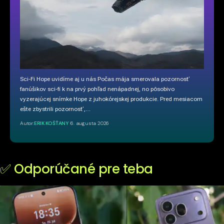
Sci-Fi Hope uvidíme aj u nás Počas mája smerovala pozornosť
fanúšikov sci-fi k na prvý pohľad nenápadnej, no pôsobivo
vyzerajúcej snímke Hope z juhokórejskej produkcie. Pred mesiacom
ešte zbystrili pozornosť,…
Autor:
ERIK KOŠŤANY
6. augusta 2026
✅ Odporúčané pre teba