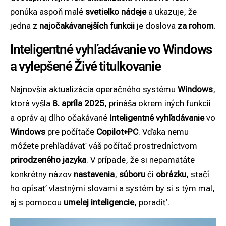
ponúka aspoň malé
svetielko nádeje
a ukazuje, že
jedna z
najočakávanejších funkcii
je doslova
za rohom
.
Inteligentné vyhľadávanie vo Windows
a vylepšené Živé titulkovanie
Najnovšia aktualizácia operačného systému
Windows
,
ktorá vyšla
8. apríla 2025
, prináša okrem iných funkcií
a opráv aj dlho očakávané
Inteligentné vyhľadávanie
vo
Windows
pre počítače
Copilot+PC
. Vďaka nemu
môžete prehľadávať váš počítač prostredníctvom
prirodzeného jazyka
. V prípade, že si nepamätáte
konkrétny názov
nastavenia
,
súboru
či
obrázku
, stačí
ho opísať vlastnými slovami a systém by si s tým mal,
aj s pomocou
umelej inteligencie
, poradiť.