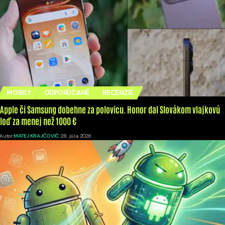
MOBILY
ODPORÚČANÉ
RECENZIE
Apple či Samsung dobehne za polovicu. Honor dal Slovákom vlajkovú
loď za menej než 1000 €
Autor:
MATEJ KRAJČOVIČ
28. júla 2026