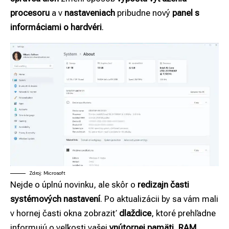
procesoru
a v
nastaveniach
pribudne nový
panel s
informáciami o hardvéri
.
Zdroj: Microsoft
Nejde o úplnú novinku, ale skôr o
redizajn časti
systémových nastavení
. Po aktualizácii by sa vám mali
v hornej časti okna zobraziť
dlaždice
, ktoré prehľadne
informujú o veľkosti vašej
vnútornej pamäti
,
RAM