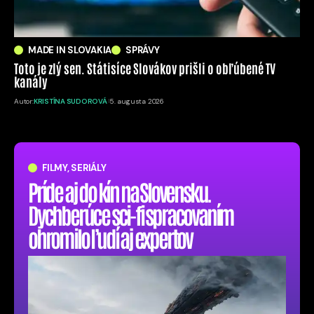
MADE IN SLOVAKIA
SPRÁVY
Toto je zlý sen. Státisíce Slovákov prišli o obľúbené TV
kanály
Autor:
KRISTÍNA SUDOROVÁ
5. augusta 2026
FILMY, SERIÁLY
Príde aj do kín na Slovensku.
Dychberúce sci-fi spracovaním
ohromilo ľudí aj expertov