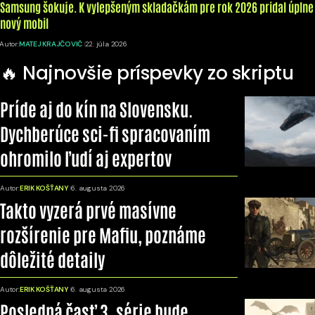
Samsung šokuje. K vylepšeným skladačkám pre rok 2026 pridal úplne
nový mobil
Autor:
MATEJ KRAJČOVIČ
22. júla 2026
🔥 Najnovšie príspevky zo skriptu
Príde aj do kín na Slovensku.
Dychberúce sci-fi spracovaním
ohromilo ľudí aj expertov
Autor:
ERIK KOŠŤANY
6. augusta 2026
Takto vyzerá prvé masívne
rozšírenie pre Mafiu, poznáme
dôležité detaily
Autor:
ERIK KOŠŤANY
6. augusta 2026
Posledná časť 3. série bude