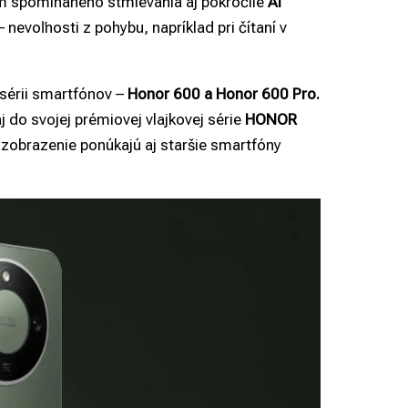
m spomínaného stmievania aj pokročilé
AI
 nevoľnosti z pohybu, napríklad pri čítaní v
 sérii smartfónov –
Honor 600 a Honor 600 Pro.
j do svojej prémiovej vlajkovej série
HONOR
zobrazenie ponúkajú aj staršie smartfóny