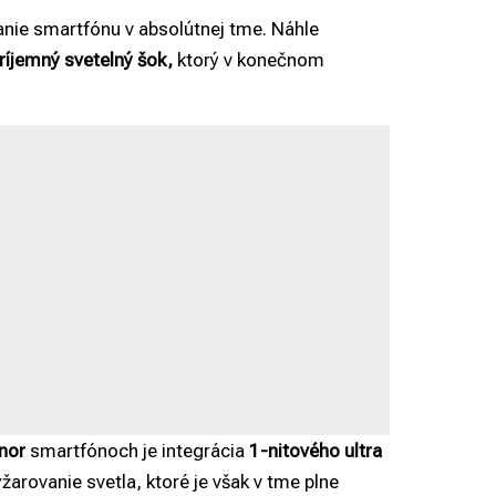
nie smartfónu v absolútnej tme. Náhle
ríjemný svetelný šok,
ktorý v konečnom
nor
smartfónoch je integrácia
1-nitového ultra
yžarovanie svetla, ktoré je však v tme plne