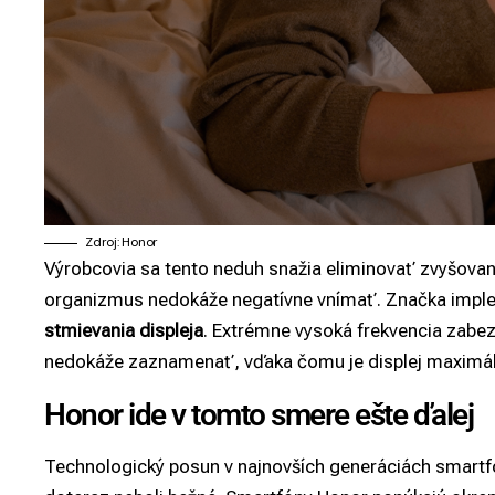
Zdroj: Honor
Výrobcovia sa tento neduh snažia eliminovať zvyšovaní
organizmus nedokáže negatívne vnímať. Značka impl
stmievania displeja
. Extrémne vysoká frekvencia zabe
nedokáže zaznamenať, vďaka čomu je displej maximálne
Honor ide v tomto smere ešte ďalej
Technologický posun v najnovších generáciách smartfón