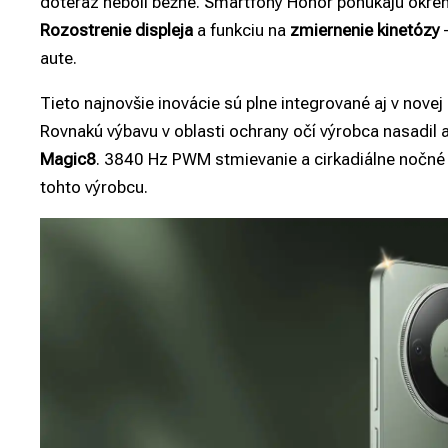
doteraz neboli bežné. Smartfóny Honor ponúkajú okre
Rozostrenie displeja
a funkciu na
zmiernenie kinetózy
–
aute.
Tieto najnovšie inovácie sú plne integrované aj v novej
Rovnakú výbavu v oblasti ochrany očí výrobca nasadil a
Magic8
. 3840 Hz PWM stmievanie a cirkadiálne nočné 
tohto výrobcu.