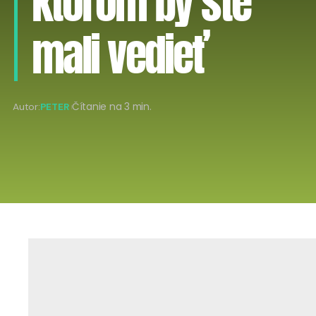
ktorom by ste
mali vedieť
Autor:
PETER
Čítanie na 3 min.