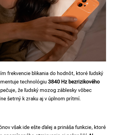
m frekvencie blikania do hodnôt, ktoré ľudský
ementuje technológiu
3840 Hz bezrizikového
zpečuje, že ľudský mozog záblesky vôbec
 šetrný k zraku aj v úplnom prítmí.
ov však ide ešte ďalej a prináša funkcie, ktoré