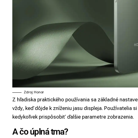
Zdroj: Honor
Z hľadiska praktického používania sa základné nastav
vždy, keď dôjde k zníženiu jasu displeja. Používatelia s
kedykoľvek prispôsobiť ďalšie parametre zobrazenia.
A čo úplná tma?