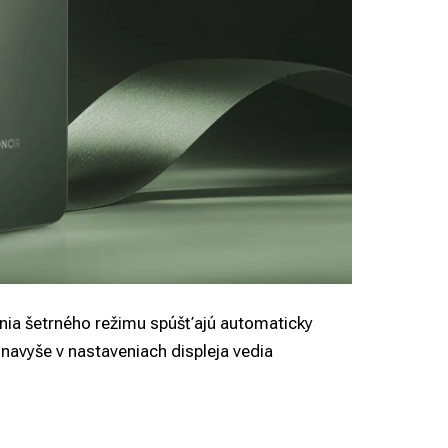
enia šetrného režimu spúšťajú automaticky
i navyše v nastaveniach displeja vedia