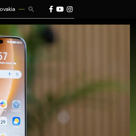
Search
lovakia
for:
Search Button