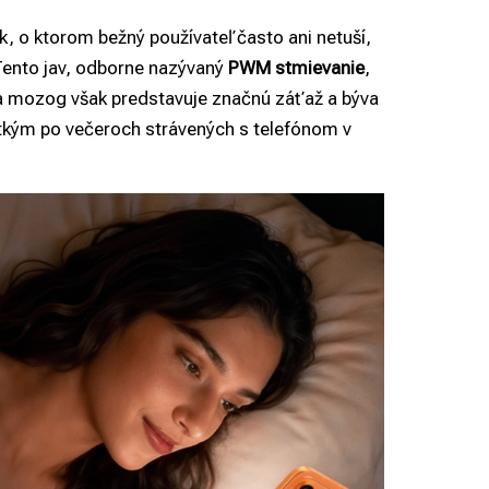
 o ktorom bežný používateľ často ani netuší,
Tento jav, odborne nazývaný
PWM stmievanie
,
a mozog však predstavuje značnú záťaž a býva
etkým po večeroch strávených s telefónom v