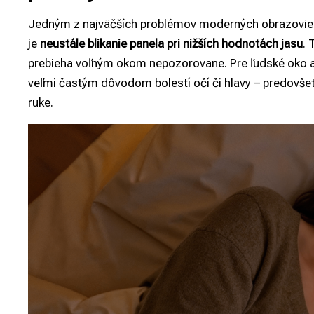
Jedným z najväčších problémov moderných obrazoviek,
je
neustále blikanie panela pri nižších hodnotách jasu
. 
prebieha voľným okom nepozorovane. Pre ľudské oko 
veľmi častým dôvodom bolestí očí či hlavy – predovš
ruke.