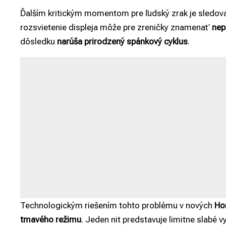
Ďalším kritickým momentom pre ľudský zrak je sledova
rozsvietenie displeja môže pre zreničky znamenať
nep
dôsledku
narúša prirodzený spánkový cyklus
.
Technologickým riešením tohto problému v nových
Ho
tmavého režimu
. Jeden nit predstavuje limitne slabé v