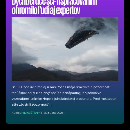
ohromilo ľudí aj expertov
Sci-Fi Hope uvidíme aj u nás Počas mája smerovala pozornosť
fanúšikov sci-fi k na prvý pohľad nenápadnej, no pôsobivo
vyzerajúcej snímke Hope z juhokórejskej produkcie. Pred mesiacom
ešte zbystrili pozornosť,…
Autor:
ERIK KOŠŤANY
6. augusta 2026