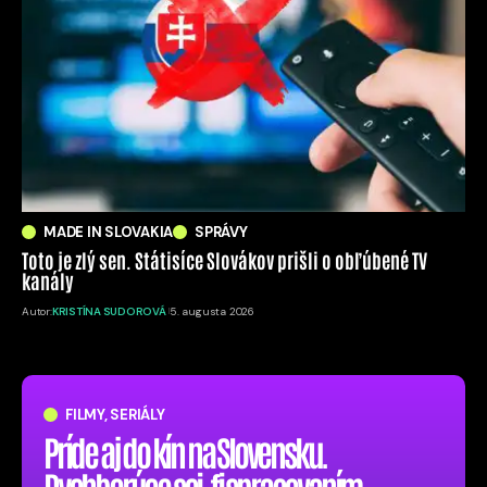
MADE IN SLOVAKIA
SPRÁVY
Toto je zlý sen. Státisíce Slovákov prišli o obľúbené TV
kanály
Autor:
KRISTÍNA SUDOROVÁ
5. augusta 2026
FILMY, SERIÁLY
Príde aj do kín na Slovensku.
Dychberúce sci-fi spracovaním