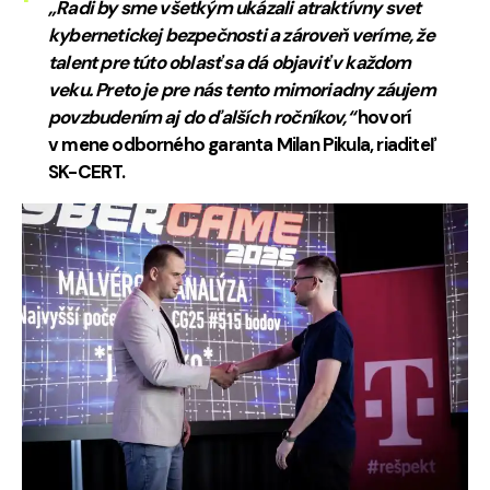
„Radi by sme všetkým ukázali atraktívny svet
kybernetickej bezpečnosti a zároveň veríme, že
talent pre túto oblasť sa dá objaviť v každom
veku. Preto je pre nás tento mimoriadny záujem
povzbudením aj do ďalších ročníkov,“
hovorí
v mene odborného garanta Milan Pikula, riaditeľ
SK-CERT.