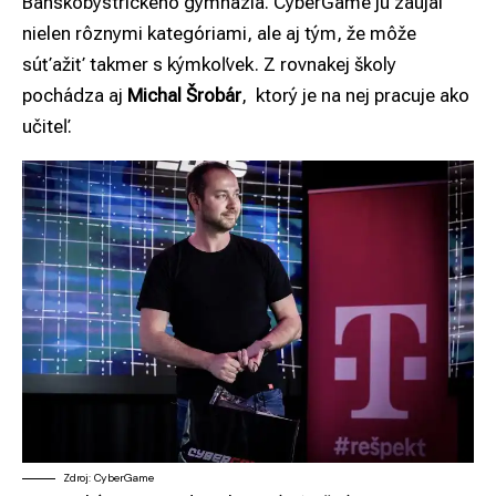
Banskobystrického gymnázia. CyberGame ju zaujal
nielen rôznymi kategóriami, ale aj tým, že môže
súťažiť takmer s kýmkoľvek. Z rovnakej školy
pochádza aj
Michal Šrobár
, ktorý je na nej pracuje ako
učiteľ.
Zdroj: CyberGame