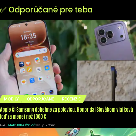
✅ Odporúčané pre teba
MOBILY
ODPORÚČANÉ
RECENZIE
Apple či Samsung dobehne za polovicu. Honor dal Slovákom vlajkovú
loď za menej než 1000 €
Autor:
MATEJ KRAJČOVIČ
28. júla 2026