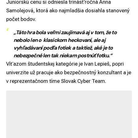
Juniorskú cenu si odniesla trinásťročná Anna
Samolejová, ktorá ako najmladšia dosiahla stanovený
počet bodov.
„Táto hra bola veľmi zaujímavá aj v tom, že to
nebolo len o klasickom heckovaní, ale aj
vyhľadávaní podľa fotiek a taktiež, aké je to
nebezpečné len tak niekam postnúť fotku.“
Víťazom študentskej kategórie je Ivan Lepieš, popri
univerzite už pracuje ako bezpečnostný konzultant a je
v reprezentačnom tíme Slovak Cyber Team.