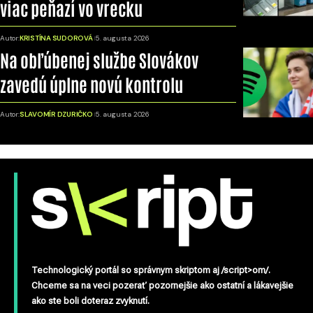
viac peňazí vo vrecku
Autor:
KRISTÍNA SUDOROVÁ
5. augusta 2026
Na obľúbenej službe Slovákov
zavedú úplne novú kontrolu
Autor:
SLAVOMÍR DZURIČKO
5. augusta 2026
Technologický portál so správnym skriptom aj /script>om/.
Chceme sa na veci pozerať pozornejšie ako ostatní a lákavejšie
ako ste boli doteraz zvyknutí.