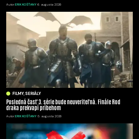
Autor:
ERIK KOŠŤANY
6. augusta 2026
FILMY, SERIÁLY
Posledná časť 3. série bude neuveriteľná. Finále Rod
draka prekvapí príbehom
Autor:
ERIK KOŠŤANY
5. augusta 2026