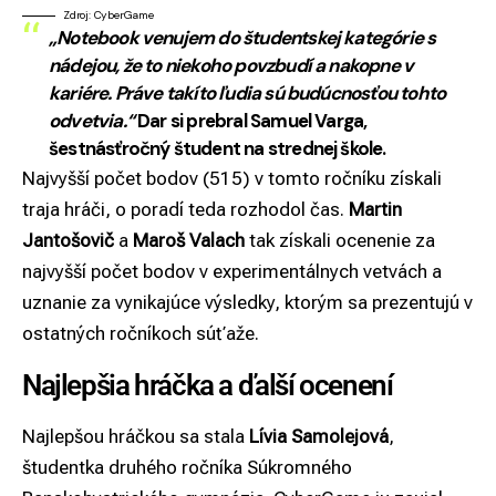
Zdroj: CyberGame
„Notebook venujem do študentskej kategórie s
nádejou, že to niekoho povzbudí a nakopne v
kariére. Práve takíto ľudia sú budúcnosťou tohto
odvetvia.“
Dar si prebral Samuel Varga,
šestnásťročný študent na strednej škole.
Najvyšší počet bodov (515) v tomto ročníku získali
traja hráči, o poradí teda rozhodol čas.
Martin
Jantošovič
a
Maroš Valach
tak získali ocenenie za
najvyšší počet bodov v experimentálnych vetvách a
uznanie za vynikajúce výsledky, ktorým sa prezentujú v
ostatných ročníkoch súťaže.
Najlepšia hráčka a ďalší ocenení
Najlepšou hráčkou sa stala
Lívia Samolejová
,
študentka druhého ročníka Súkromného