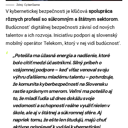
Zdroj: CyberGame
V kybernetickej bezpečnosti je kľúčová
spolupráca
rôznych profesií so súkromným a štátnym sektorom
.
Budúcnosť digitálnej bezpečnosti závisí od nových
talentov a ich rozvoja. Iniciatívu podpori aj slovenský
mobilný operátor Telekom, ktorý v nej vidí budúcnosť.
„Potešila ma úžasná energia a nadšenie, ktoré
bolo cítiť medzi účastníkmi. Silný príbeh o
vzájomnej podpore – keď víťaz venoval svoju
výhru ďalšiemu mladému talentu – potvrdzuje,
že komunita kyberbezpečnosti na Slovensku
rastie správnym smerom. Veľmi ma potešilo aj
to, že mladí ľudia už dnes dokážu svoje
vedomosti a schopnosti reálne využiť nielen v
škole, ale aj v štátnej a súkromnej sfére. Aj
napriek tomu, že ešte len študujú, majú chuť
aktívne prispievať k vyššej kybernetickej