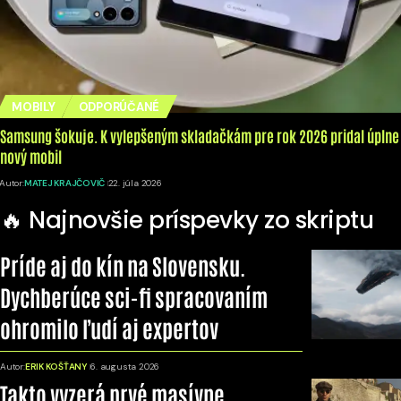
MOBILY
ODPORÚČANÉ
Samsung šokuje. K vylepšeným skladačkám pre rok 2026 pridal úplne
nový mobil
Autor:
MATEJ KRAJČOVIČ
22. júla 2026
🔥 Najnovšie príspevky zo skriptu
Príde aj do kín na Slovensku.
Dychberúce sci-fi spracovaním
ohromilo ľudí aj expertov
Autor:
ERIK KOŠŤANY
6. augusta 2026
Takto vyzerá prvé masívne