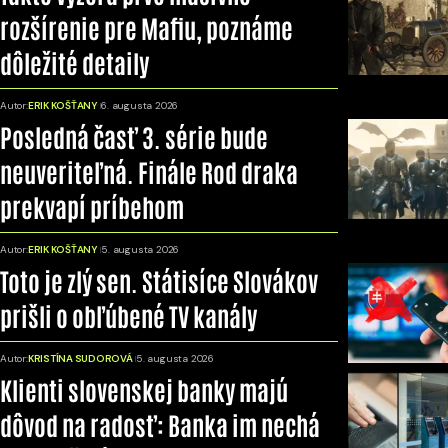
rozšírenie pre Mafiu, poznáme
dôležité detaily
Autor:
ERIK KOŠŤANY
6. augusta 2026
Posledná časť 3. série bude
neuveriteľná. Finále Rod draka
prekvapí príbehom
Autor:
ERIK KOŠŤANY
5. augusta 2026
Toto je zlý sen. Státisíce Slovákov
prišli o obľúbené TV kanály
Autor:
KRISTÍNA SUDOROVÁ
5. augusta 2026
Klienti slovenskej banky majú
dôvod na radosť: Banka im nechá