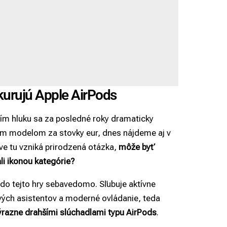
nkurujú Apple AirPods
ím hluku sa za posledné roky dramaticky
ým modelom za stovky eur, dnes nájdeme aj v
ve tu vzniká prirodzená otázka,
môže byť
li ikonou kategórie?
do tejto hry sebavedomo. Sľubuje aktívne
ových asistentov a moderné ovládanie, teda
výrazne drahšími slúchadlami typu AirPods
.