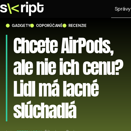
Správy
GADGETY
ODPORÚČANÉ
RECENZIE
Chcete AirPods,
ale nie ich cenu?
Lidl má lacné
slúchadlá