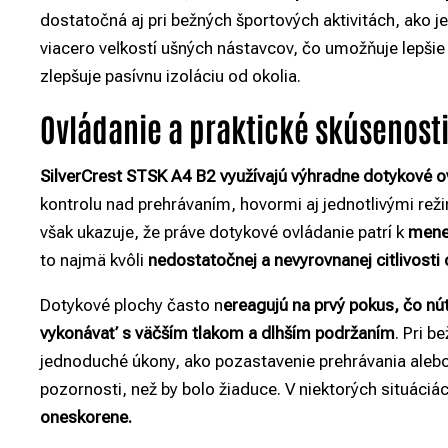
dostatočná aj pri bežných športových aktivitách, ako j
viacero veľkostí ušných nástavcov, čo umožňuje lepši
zlepšuje pasívnu izoláciu od okolia.
Ovládanie a praktické skúsenosti
SilverCrest STSK A4 B2 využívajú výhradne dotykové o
kontrolu nad prehrávaním, hovormi aj jednotlivými rež
však ukazuje, že práve dotykové ovládanie patrí k
menej
to najmä kvôli
nedostatočnej a nevyrovnanej citlivosti
Dotykové plochy často n
ereagujú na prvý pokus, čo nú
vykonávať s väčším tlakom a dlhším podržaním
. Pri 
jednoduché úkony, ako pozastavenie prehrávania alebo 
pozornosti, než by bolo žiaduce. V niektorých situáciá
oneskorene.