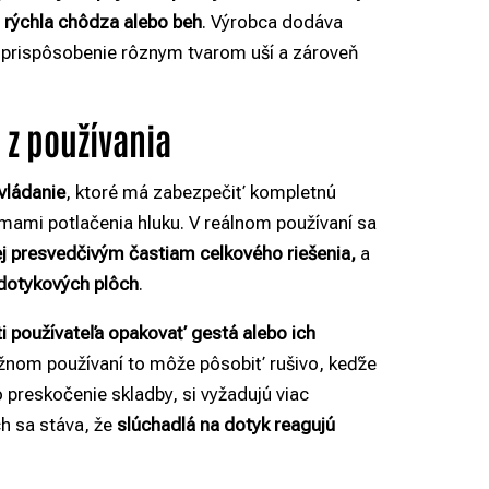
e
rýchla chôdza alebo beh
. Výrobca dodáva
e prispôsobenie rôznym tvarom uší a zároveň
 z používania
vládanie
, ktoré má zabezpečiť kompletnú
imami potlačenia hluku. V reálnom používaní sa
 presvedčivým častiam celkového riešenia,
a
 dotykových plôch
.
ti používateľa opakovať gestá alebo ich
bežnom používaní to môže pôsobiť rušivo, keďže
preskočenie skladby, si vyžadujú viac
ch sa stáva, že
slúchadlá na dotyk reagujú