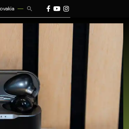
Search
lovakia
for:
Search Button