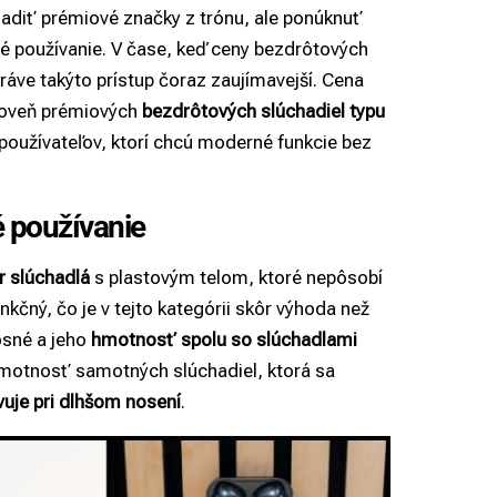
osadiť prémiové značky z trónu, ale ponúknuť
 používanie. V čase, keď ceny bezdrôtových
 práve takýto prístup čoraz zaujímavejší. Cena
roveň prémiových
bezdrôtových slúchadiel typu
používateľov, ktorí chcú moderné funkcie bez
 používanie
r slúchadlá
s plastovým telom, ktoré nepôsobí
nkčný, čo je v tejto kategórii skôr výhoda než
osné a jeho
hmotnosť spolu so slúchadlami
hmotnosť samotných slúchadiel, ktorá sa
vuje pri dlhšom nosení
.