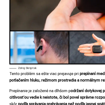
Zdroj: Skript.sk
Tento problém sa ešte viac prejavuje pri
prepínaní med
potlačením hluku, režimom prostredia a normálnym 
Prepínanie je založené na dlhšom p
održaní dotykovej p
citlivosťou vedie k neistote, či bol povel správne rozp
skôr
podľa správania prehrávania než podľa jasnej spät