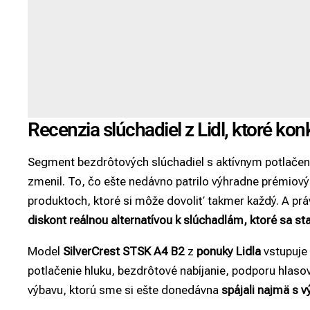
Recenzia slúchadiel z Lidl, ktoré ko
Segment bezdrôtových slúchadiel s aktívnym potlačen
zmenil. To, čo ešte nedávno patrilo výhradne prémiov
produktoch, ktoré si môže dovoliť takmer každý. A prá
diskont reálnou alternatívou k slúchadlám, ktoré sa sta
Model
SilverCrest STSK A4 B2
z
ponuky Lidla
vstupuje 
potlačenie hluku, bezdrôtové nabíjanie, podporu hlas
výbavu, ktorú sme si ešte donedávna
spájali najmä s 