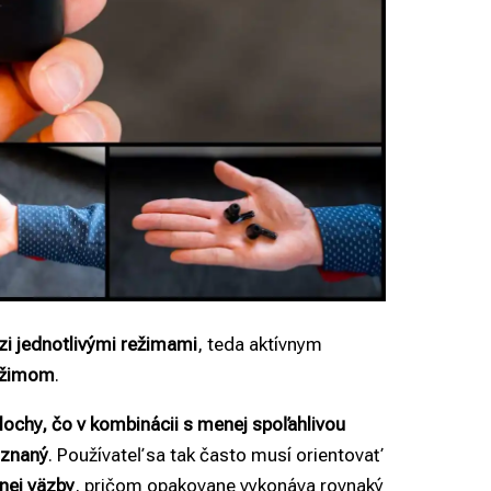
zi jednotlivými režimami
, teda aktívnym
režimom
.
lochy, čo v kombinácii s menej spoľahlivou
oznaný
. Používateľ sa tak často musí orientovať
nej väzby
, pričom opakovane vykonáva rovnaký