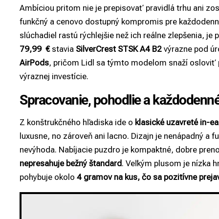
Ambíciou pritom nie je prepisovať pravidlá trhu ani z
funkčný a cenovo dostupný kompromis pre každodenné
slúchadiel rastú rýchlejšie než ich reálne zlepšenia, je
79,99 €
stavia
SilverCrest STSK A4 B2
výrazne pod ú
AirPods
, pričom Lidl sa týmto modelom snaží osloviť 
výraznej investície.
Spracovanie, pohodlie a každodenné
Z konštrukčného hľadiska ide o
klasické uzavreté in-ea
luxusne, no zároveň ani lacno. Dizajn je nenápadný a fu
nevýhoda. Nabíjacie puzdro je kompaktné, dobre pren
nepresahuje bežný štandard
. Veľkým plusom je nízka 
pohybuje okolo
4 gramov na kus, čo sa pozitívne preja