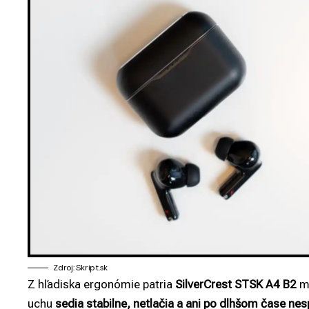
Zdroj: Skript.sk
Z hľadiska ergonómie patria
SilverCrest STSK A4 B2
me
uchu
sedia stabilne, netlačia a ani po dlhšom čase ne