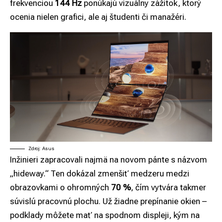
frekvenciou
144 Hz
ponúkajú vizuálny zážitok, ktorý
ocenia nielen grafici, ale aj študenti či manažéri.
Zdroj: Asus
Inžinieri zapracovali najmä na novom pánte s názvom
„hideway.“ Ten dokázal zmenšiť medzeru medzi
obrazovkami o ohromných
70 %
, čím vytvára takmer
súvislú pracovnú plochu. Už žiadne prepínanie okien –
podklady môžete mať na spodnom displeji, kým na