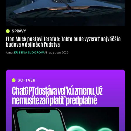
SPRÁVY
Elon Musk postaví Terafab: Takto bude vyzerať najväčšia
budova v dejinách ľudstva
Autor:
KRISTÍNA SUDOROVÁ
8. augusta 2026
SOFTVÉR
ChatGPT dostáva veľkú zmenu. Už
nemusíte zaň platiť predplatné