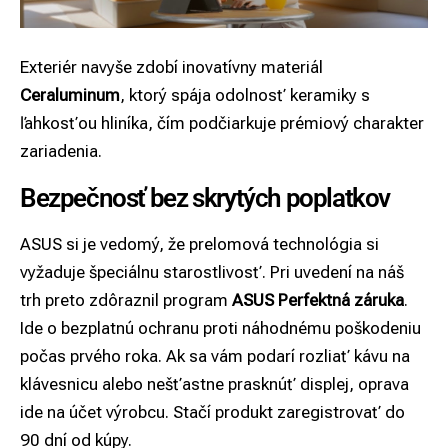
Exteriér navyše zdobí inovatívny materiál
Ceraluminum
, ktorý spája odolnosť keramiky s
ľahkosťou hliníka, čím podčiarkuje prémiový charakter
zariadenia.
Bezpečnosť bez skrytých poplatkov
ASUS si je vedomý, že prelomová technológia si
vyžaduje špeciálnu starostlivosť. Pri uvedení na náš
trh preto zdôraznil program
ASUS Perfektná záruka
.
Ide o bezplatnú ochranu proti náhodnému poškodeniu
počas prvého roka. Ak sa vám podarí rozliať kávu na
klávesnicu alebo nešťastne prasknúť displej, oprava
ide na účet výrobcu. Stačí produkt zaregistrovať do
90 dní od kúpy.