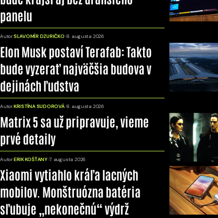
panelu
Autor:
SLAVOMÍR DZURIČKO
8. augusta 2026
Elon Musk postaví Terafab: Takto
bude vyzerať najväčšia budova v
dejinách ľudstva
Autor:
KRISTÍNA SUDOROVÁ
8. augusta 2026
Matrix 5 sa už pripravuje, vieme
prvé detaily
Autor:
ERIK KOŠŤANY
7. augusta 2026
Xiaomi vytiahlo kráľa lacných
mobilov. Monštruózna batéria
sľubuje „nekonečnú“ výdrž