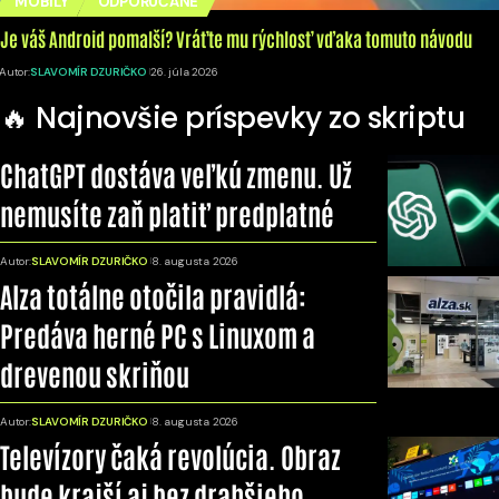
MOBILY
ODPORÚČANÉ
Je váš Android pomalší? Vráťte mu rýchlosť vďaka tomuto návodu
Autor:
SLAVOMÍR DZURIČKO
26. júla 2026
🔥 Najnovšie príspevky zo skriptu
ChatGPT dostáva veľkú zmenu. Už
nemusíte zaň platiť predplatné
Autor:
SLAVOMÍR DZURIČKO
8. augusta 2026
Alza totálne otočila pravidlá:
Predáva herné PC s Linuxom a
drevenou skriňou
Autor:
SLAVOMÍR DZURIČKO
8. augusta 2026
Televízory čaká revolúcia. Obraz
bude krajší aj bez drahšieho