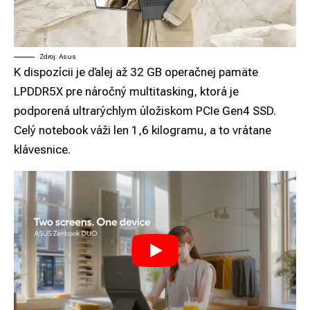
Zdroj: Asus
K dispozícii je ďalej až 32 GB operačnej pamäte
LPDDR5X pre náročný multitasking, ktorá je
podporená ultrarýchlym úložiskom PCIe Gen4 SSD.
Celý notebook váži len 1,6 kilogramu, a to vrátane
klávesnice.