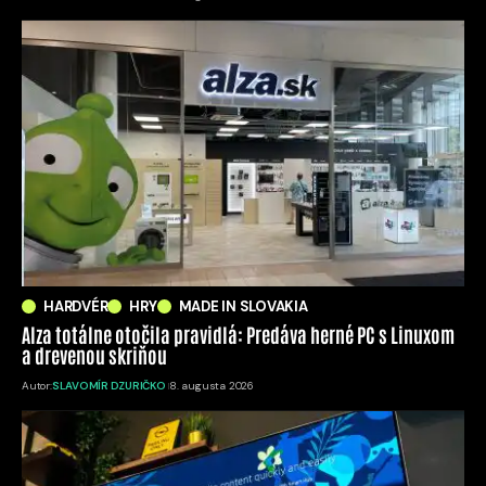
HARDVÉR
HRY
MADE IN SLOVAKIA
Alza totálne otočila pravidlá: Predáva herné PC s Linuxom
a drevenou skriňou
Autor:
SLAVOMÍR DZURIČKO
8. augusta 2026