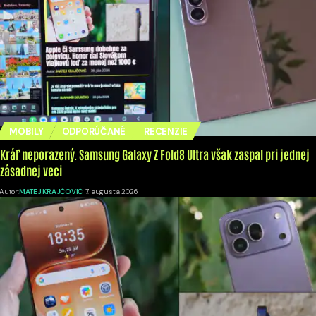
MOBILY
ODPORÚČANÉ
RECENZIE
Kráľ neporazený. Samsung Galaxy Z Fold8 Ultra však zaspal pri jednej
zásadnej veci
Autor:
MATEJ KRAJČOVIČ
7. augusta 2026