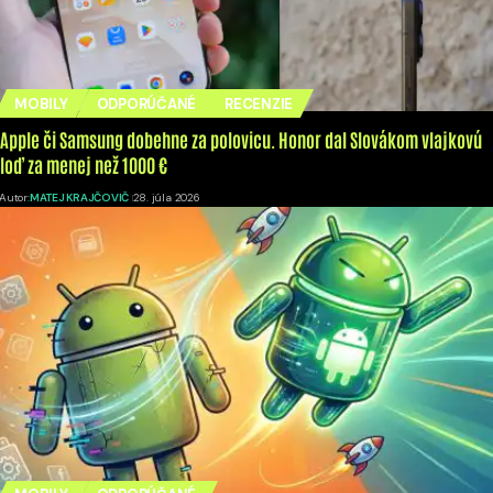
MOBILY
ODPORÚČANÉ
RECENZIE
Apple či Samsung dobehne za polovicu. Honor dal Slovákom vlajkovú
loď za menej než 1000 €
Autor:
MATEJ KRAJČOVIČ
28. júla 2026