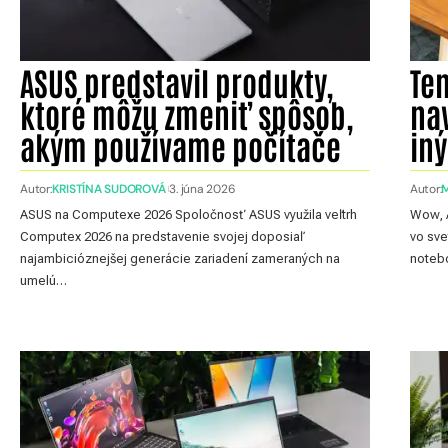
ASUS predstavil produkty,
Te
ktoré môžu zmeniť spôsob,
na
akým používame počítače
iný
Autor:
KRISTÍNA SUDOROVÁ
3. júna 2026
Autor:
ASUS na Computexe 2026 Spoločnosť ASUS využila veľtrh
Wow, A
Computex 2026 na predstavenie svojej doposiaľ
vo sve
najambicióznejšej generácie zariadení zameraných na
noteb
umelú…