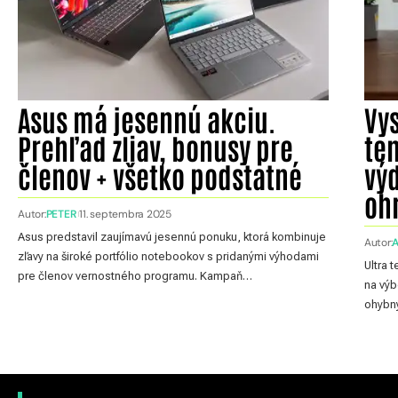
Asus má jesennú akciu.
Vy
Prehľad zliav, bonusy pre
ten
členov + všetko podstatné
výd
oh
Autor:
PETER
11. septembra 2025
Asus predstavil zaujímavú jesennú ponuku, ktorá kombinuje
Autor:
zľavy na široké portfólio notebookov s pridanými výhodami
Ultra 
pre členov vernostného programu. Kampaň…
na výb
ohybn