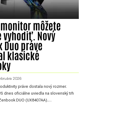
 monitor môžete
 vyhodiť. Nový
 Duo práve
l klasické
oky
februára 2026
oduktivity práve dostala nový rozmer.
 dnes oficiálne uviedla na slovenský trh
 Zenbook DUO (UX8407AA).…