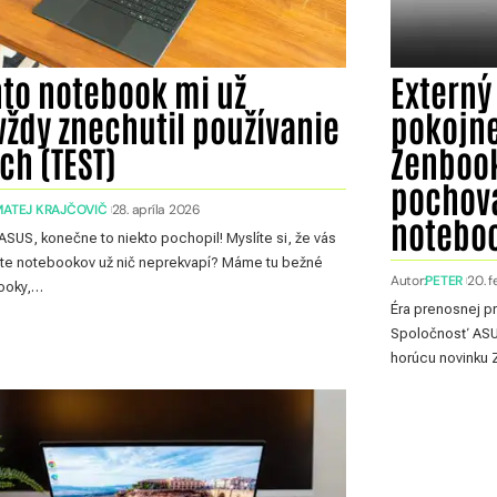
nto notebook mi už
Externý
vždy znechutil používanie
pokojne
ch (TEST)
Zenbook
pochova
MATEJ KRAJČOVIČ
28. apríla 2026
notebo
SUS, konečne to niekto pochopil! Myslíte si, že vás
te notebookov už nič neprekvapí? Máme tu bežné
Autor:
PETER
20. 
ooky,…
Éra prenosnej pr
Spoločnosť ASUS
horúcu novinku