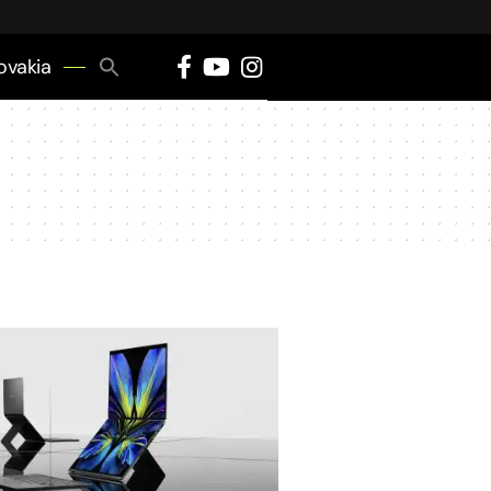
Search
ovakia
for:
Search Button