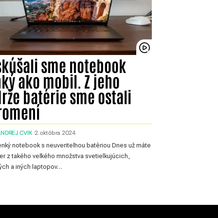
skúšali sme notebook
ký ako mobil. Z jeho
rže batérie sme ostali
romení
ANDREJ CVIK
2. októbra 2024
tenký notebook s neuveriteľnou batériou Dnes už máte
er z takého veľkého množstva svetielkujúcich,
ých a iných laptopov…