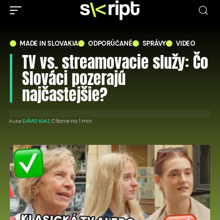
MADE IN SLOVAKIA
ODPORÚČANÉ
SPRÁVY
VIDEO
TV vs. streamovacie služy: Čo
Slováci pozerajú
najčastejšie?
Čítanie na 1 min.
Autor:
DÁVID IGAZ