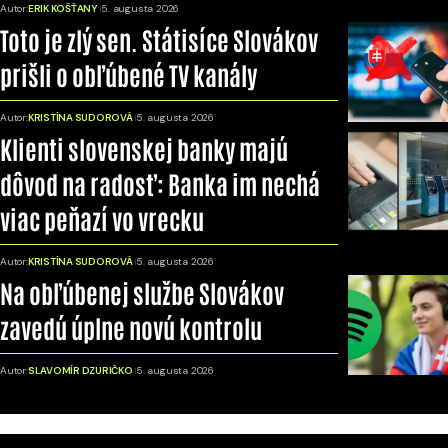
Autor:
ERIK KOŠŤANY
5. augusta 2026
Toto je zlý sen. Státisíce Slovákov
prišli o obľúbené TV kanály
Autor:
KRISTÍNA SUDOROVÁ
5. augusta 2026
Klienti slovenskej banky majú
dôvod na radosť: Banka im nechá
viac peňazí vo vrecku
Autor:
KRISTÍNA SUDOROVÁ
5. augusta 2026
Na obľúbenej službe Slovákov
zavedú úplne novú kontrolu
Autor:
SLAVOMÍR DZURIČKO
5. augusta 2026