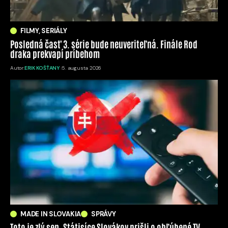
FILMY, SERIÁLY
Posledná časť 3. série bude neuveriteľná. Finále Rod
draka prekvapí príbehom
Autor:
ERIK KOŠŤANY
5. augusta 2026
MADE IN SLOVAKIA
SPRÁVY
Toto je zlý sen. Státisíce Slovákov prišli o obľúbené TV