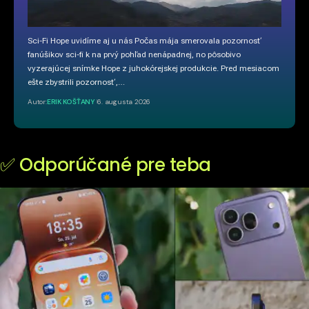
Sci-Fi Hope uvidíme aj u nás Počas mája smerovala pozornosť
fanúšikov sci-fi k na prvý pohľad nenápadnej, no pôsobivo
vyzerajúcej snímke Hope z juhokórejskej produkcie. Pred mesiacom
ešte zbystrili pozornosť,…
Autor:
ERIK KOŠŤANY
6. augusta 2026
✅ Odporúčané pre teba