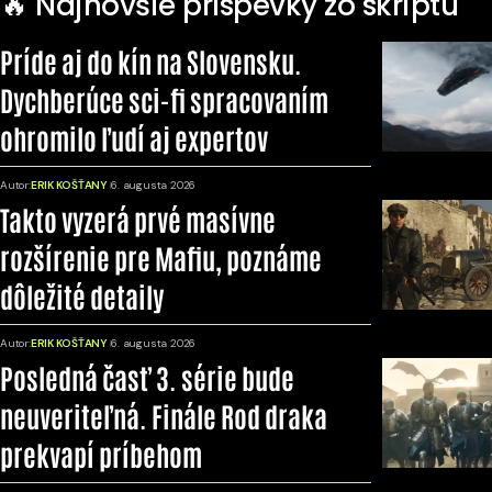
🔥 Najnovšie príspevky zo skriptu
Príde aj do kín na Slovensku.
Dychberúce sci-fi spracovaním
ohromilo ľudí aj expertov
Autor:
ERIK KOŠŤANY
6. augusta 2026
Takto vyzerá prvé masívne
rozšírenie pre Mafiu, poznáme
dôležité detaily
Autor:
ERIK KOŠŤANY
6. augusta 2026
Posledná časť 3. série bude
neuveriteľná. Finále Rod draka
prekvapí príbehom