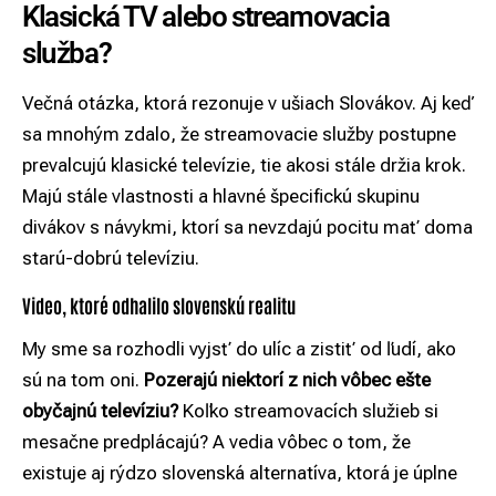
Klasická TV alebo streamovacia
služba?
Večná otázka, ktorá rezonuje v ušiach Slovákov. Aj keď
sa mnohým zdalo, že streamovacie služby postupne
prevalcujú klasické televízie, tie akosi stále držia krok.
Majú stále vlastnosti a hlavné špecifickú skupinu
divákov s návykmi, ktorí sa nevzdajú pocitu mať doma
starú-dobrú televíziu.
Video, ktoré odhalilo slovenskú realitu
My sme sa rozhodli vyjsť do ulíc a zistiť od ľudí, ako
sú na tom oni.
Pozerajú niektorí z nich vôbec ešte
obyčajnú televíziu?
Koľko streamovacích služieb si
mesačne predplácajú? A vedia vôbec o tom, že
existuje aj rýdzo slovenská alternatíva, ktorá je úplne