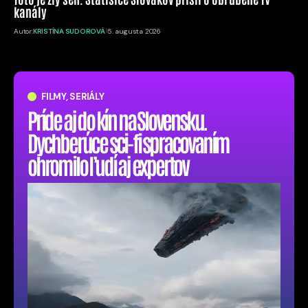
kanály
Autor:
KRISTÍNA SUDOROVÁ
5. augusta 2026
FILMY, SERIÁLY
Príde aj do kín na Slovensku.
Dychberúce sci-fi spracovaním
ohromilo ľudí aj expertov