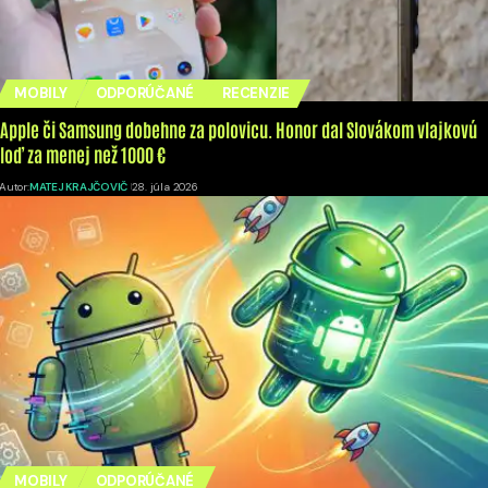
MOBILY
ODPORÚČANÉ
RECENZIE
Apple či Samsung dobehne za polovicu. Honor dal Slovákom vlajkovú
loď za menej než 1000 €
Autor:
MATEJ KRAJČOVIČ
28. júla 2026
MOBILY
ODPORÚČANÉ