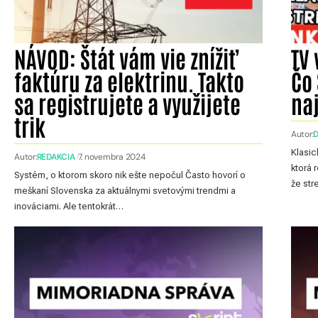
NÁVOD: Štát vám vie znížiť
TV 
faktúru za elektrinu. Takto
Čo 
sa registrujete a využijete
na
trik
Autor:
D
Klasic
Autor:
REDAKCIA
7. novembra 2024
ktorá 
Systém, o ktorom skoro nik ešte nepočul Často hovorí o
že st
meškaní Slovenska za aktuálnymi svetovými trendmi a
inováciami. Ale tentokrát…