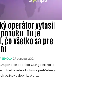
ký operátor vytasil
 ponuku. Tu je
, čo všetko sa pre
ní
AŠEKOVÁ
27. augusta 2024
2024 prinesie operátor Orange niekoľko
napríklad o jednoduchšiu a prehľadnejšiu
ych balíkov a doplnkových…