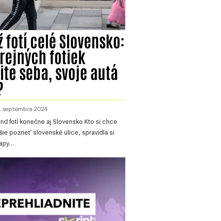
ž fotí celé Slovensko:
erejných fotiek
ite seba, svoje autá
?
. septembra 2024
nd fotí konečne aj Slovensko Kto si chce
e pozrieť slovenské ulice, spravidla si
Mapy…