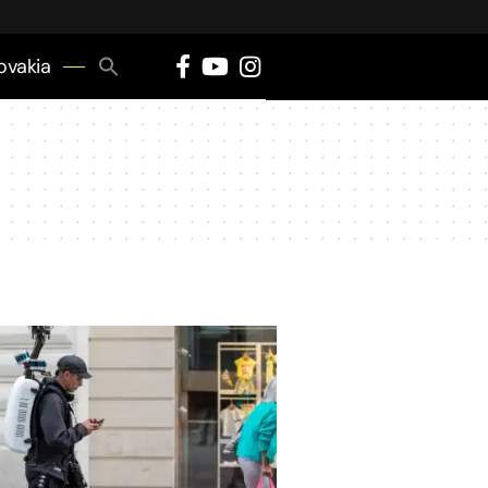
Search
ovakia
for:
Search Button