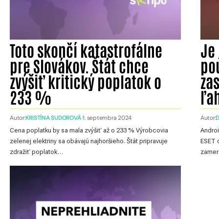
Toto skončí katastrofálne
Je 
pre Slovákov. Štát chce
pou
zvýšiť kritický poplatok o
zas
233 %
ľa
Autor:
KRISTÍNA SUDOROVÁ
1. septembra 2024
Autor:
D
Cena poplatku by sa mala zvýšiť až o 233 % Výrobcovia
Androi
zelenej elektriny sa obávajú najhoršieho. Štát pripravuje
ESET o
zdražiť poplatok…
zamera