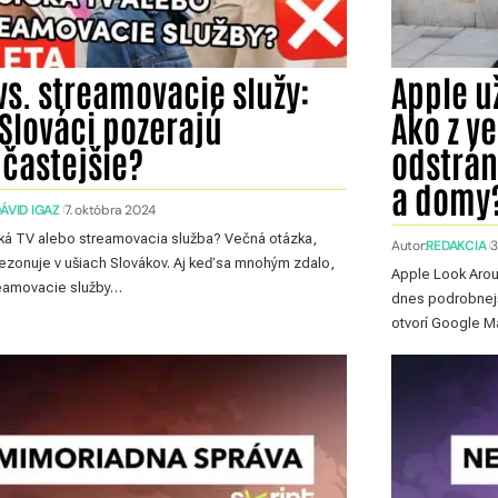
vs. streamovacie služy:
Apple u
Slováci pozerajú
Ako z v
jčastejšie?
odstrán
a domy
ÁVID IGAZ
7. októbra 2024
ká TV alebo streamovacia služba? Večná otázka,
Autor:
REDAKCIA
3
rezonuje v ušiach Slovákov. Aj keď sa mnohým zdalo,
Apple Look Arou
reamovacie služby…
dnes podrobnejši
otvorí Google 