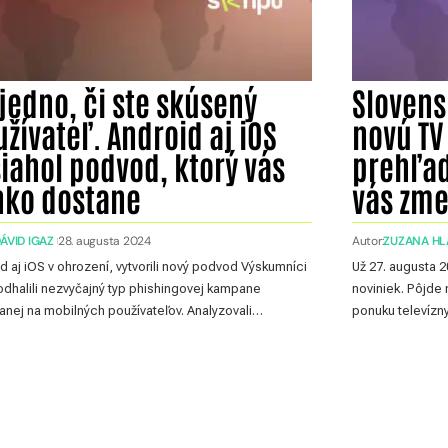
jedno, či ste skúsený
Slovens
žívateľ. Android aj iOS
novú TV
iahol podvod, ktorý vás
prehľad
hko dostane
vás zme
ÁVID IGAZ
28. augusta 2024
Autor:
ZUZANA HL
d aj iOS v ohrození, vytvorili nový podvod Výskumníci
Už 27. augusta 
dhalili nezvyčajný typ phishingovej kampane
noviniek. Pôjde 
nej na mobilných používateľov. Analyzovali…
ponuku televízn