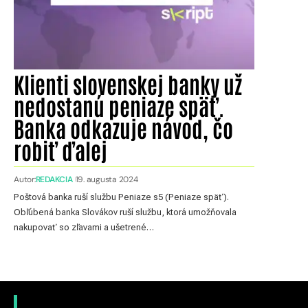
Klienti slovenskej banky už
nedostanú peniaze späť.
Banka odkazuje návod, čo
robiť ďalej
Autor:
REDAKCIA
19. augusta 2024
Poštová banka ruší službu Peniaze s5 (Peniaze späť).
Obľúbená banka Slovákov ruší službu, ktorá umožňovala
nakupovať so zľavami a ušetrené…