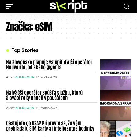
Značka:
eSIM
Top Stories
Na Slovensko plánuje vstúpiť ďalší operátor.
Neuveríte, od akého giganta
Autor:
PETER HODAL
14. apríla 2026
Najväčší operátor spúšťa službu, ktorú
Slováci roky chceli v paušáloch
Autor:
PETER HODAL
31. marca 2026
Cestujete do USA? Pripravte sa, že vám
prehľadajú SIM karty aj inteligentné hodinky