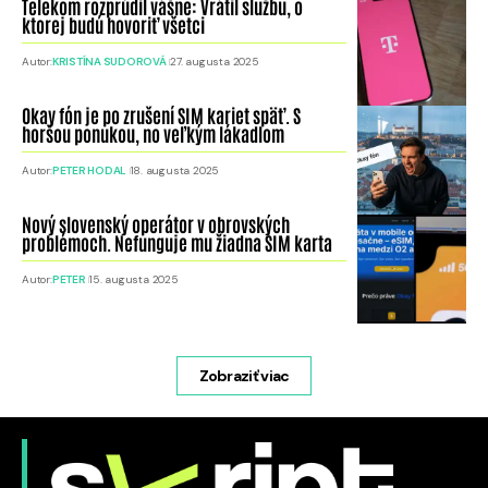
Telekom rozprúdil vášne: Vrátil službu, o
ktorej budú hovoriť všetci
Autor:
KRISTÍNA SUDOROVÁ
27. augusta 2025
Okay fón je po zrušení SIM kariet späť. S
horšou ponukou, no veľkým lákadlom
Autor:
PETER HODAL
18. augusta 2025
Nový slovenský operátor v obrovských
problémoch. Nefunguje mu žiadna SIM karta
Autor:
PETER
15. augusta 2025
Zobraziť viac