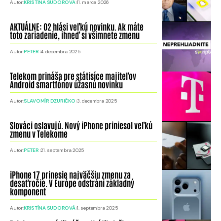
Autor:
KRISTÍNA SUDOROVÁ
11. marca 2026
AKTUÁLNE: O2 hlási veľkú novinku. Ak máte
toto zariadenie, ihneď si všimnete zmenu
Autor:
PETER
4. decembra 2025
Telekom prináša pre státisíce majiteľov
Android smartfónov úžasnú novinku
Autor:
SLAVOMÍR DZURIČKO
3. decembra 2025
Slováci oslavujú. Nový iPhone priniesol veľkú
zmenu v Telekome
Autor:
PETER
21. septembra 2025
iPhone 17 prinesie najväčšiu zmenu za
desaťročie. V Európe odstráni základný
komponent
Autor:
KRISTÍNA SUDOROVÁ
1. septembra 2025