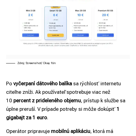
Zdroj: Screenshot/ Okay fón
Po
vyčerpaní dátového balíka
sa rýchlosť internetu
citeľne zníži. Ak používateľ spotrebuje viac než
10
percent z prideleného objemu
, prístup k službe sa
úplne preruší. V prípade potreby si môže dokúpiť
1
gigabajt za 1 euro
.
Operátor pripravuje
mobilnú aplikáciu
, ktorá má