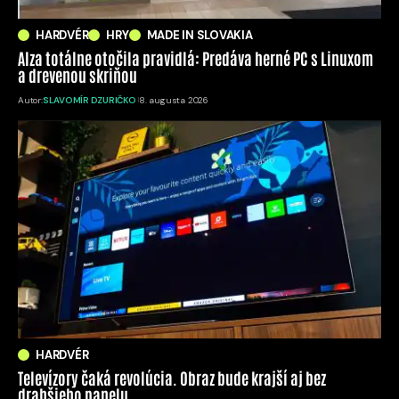
HARDVÉR
HRY
MADE IN SLOVAKIA
Alza totálne otočila pravidlá: Predáva herné PC s Linuxom
a drevenou skriňou
Autor:
SLAVOMÍR DZURIČKO
8. augusta 2026
HARDVÉR
Televízory čaká revolúcia. Obraz bude krajší aj bez
drahšieho panelu