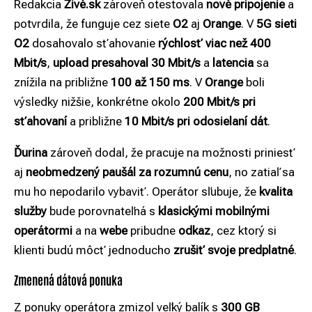
Redakcia
Živé.sk
zároveň otestovala
nové pripojenie
a
potvrdila, že funguje cez siete
O2
aj
Orange
. V
5G sieti
O2
dosahovalo sťahovanie
rýchlosť viac než 400
Mbit/s
,
upload presahoval 30 Mbit/s
a
latencia
sa
znížila na približne
100 až 150 ms
. V
Orange
boli
výsledky nižšie, konkrétne okolo
200 Mbit/s pri
sťahovaní
a približne
10 Mbit/s pri odosielaní dát
.
Ďurina
zároveň dodal, že pracuje na možnosti priniesť
aj
neobmedzený paušál za rozumnú cenu
, no zatiaľ sa
mu ho nepodarilo vybaviť. Operátor sľubuje, že
kvalita
služby
bude porovnateľná s
klasickými mobilnými
operátormi
a na
webe
pribudne
odkaz
, cez ktorý si
klienti budú môcť jednoducho
zrušiť svoje predplatné
.
Zmenená dátová ponuka
Z ponuky operátora zmizol veľký balík s
300 GB