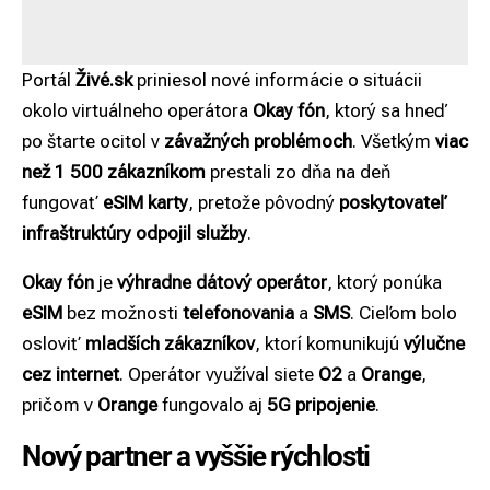
Portál
Živé.sk
priniesol nové informácie o situácii
okolo virtuálneho operátora
Okay fón
, ktorý sa hneď
po štarte ocitol v
závažných problémoch
. Všetkým
viac
než 1 500 zákazníkom
prestali zo dňa na deň
fungovať
eSIM karty
, pretože pôvodný
poskytovateľ
infraštruktúry
odpojil služby
.
Okay
fón
je
výhradne dátový operátor
, ktorý ponúka
eSIM
bez možnosti
telefonovania
a
SMS
. Cieľom bolo
osloviť
mladších zákazníkov
, ktorí komunikujú
výlučne
cez internet
. Operátor využíval siete
O2
a
Orange
,
pričom v
Orange
fungovalo aj
5G pripojenie
.
Nový partner a vyššie rýchlosti