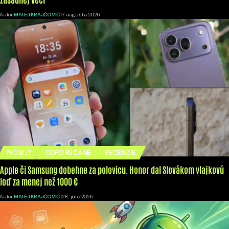
Autor:
MATEJ KRAJČOVIČ
7. augusta 2026
MOBILY
ODPORÚČANÉ
RECENZIE
Apple či Samsung dobehne za polovicu. Honor dal Slovákom vlajkovú
loď za menej než 1000 €
Autor:
MATEJ KRAJČOVIČ
28. júla 2026