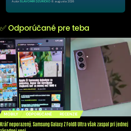
Autor:
SLAVOMÍR DZURIČKO
8. augusta 2026
✅ Odporúčané pre teba
MOBILY
ODPORÚČANÉ
RECENZIE
Kráľ neporazený. Samsung Galaxy Z Fold8 Ultra však zaspal pri jednej
zásadnej veci