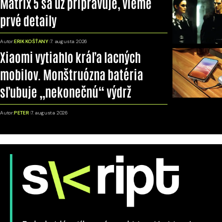
Matrix 5 sa už pripravuje, vieme
prvé detaily
Autor:
ERIK KOŠŤANY
7. augusta 2026
Xiaomi vytiahlo kráľa lacných
mobilov. Monštruózna batéria
sľubuje „nekonečnú“ výdrž
Autor:
PETER
7. augusta 2026