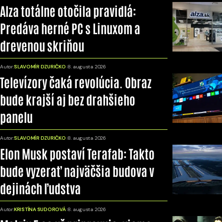
Alza totálne otočila pravidlá:
Predáva herné PC s Linuxom a
drevenou skriňou
Autor:
SLAVOMÍR DZURIČKO
8. augusta 2026
Televízory čaká revolúcia. Obraz
bude krajší aj bez drahšieho
panelu
Autor:
SLAVOMÍR DZURIČKO
8. augusta 2026
Elon Musk postaví Terafab: Takto
bude vyzerať najväčšia budova v
dejinách ľudstva
Autor:
KRISTÍNA SUDOROVÁ
8. augusta 2026