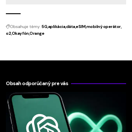
Obsahuje témy:
5G
aplikácia
dáta
eSIM
mobilný operátor
o2
Okay fón
Orange
Obsah odporúčaný pre vás