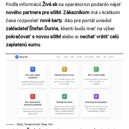
Podľa informácií
Živé.sk
sa operátorovi podarilo nájsť
nového partnera pre eSIM
.
Zákazníkom
má v krátkom
čase rozposlať
nové karty
. Ako pre portál uviedol
zakladateľ Štefan Ďurina
, klienti budú mať na výber
pokračovať s novou eSIM
alebo si
nechať vrátiť celú
zaplatenú sumu
.
Zdroj: Screenshot/ Okay fón