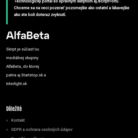
Technologický portál so správnym skriptom aj /script>om/.
Chceme sa na veci pozerať pozornejšie ako ostatní a lákavejšie
ako ste boli doteraz zvyknutí.
Skript je súčasťou
mediálnej skupiny
AlfaBeta, do ktorej
patria aj Startstop.sk a
Interlight.sk
Dôležité
Kontakt
GDPR a ochrana osobných údajov