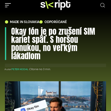
MADE IN SLOVAKIA
ODPORÚČANÉ
Okay fón je po zrušení SIM
kariet späť. S horšou
ponukou, no veľkým
lákadlom
Čítanie na 3 min.
Autor:
PETER HODAL