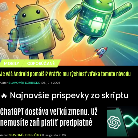
MOBILY
ODPORÚČANÉ
Je váš Android pomalší? Vráťte mu rýchlosť vďaka tomuto návodu
Autor:
SLAVOMÍR DZURIČKO
26. júla 2026
🔥 Najnovšie príspevky zo skriptu
ChatGPT dostáva veľkú zmenu. Už
nemusíte zaň platiť predplatné
Autor:
SLAVOMÍR DZURIČKO
8. augusta 2026