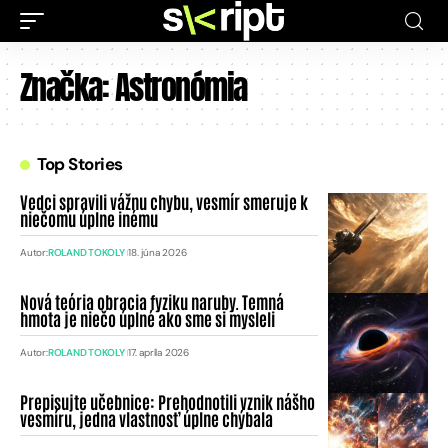
Značka:
Astronómia
Top Stories
Vedci spravili vážnu chybu, vesmír smeruje k
niečomu úplne inému
Autor:
ROLAND TOKOLY
18. júna 2026
Nová teória obracia fyziku naruby. Temná
hmota je niečo úplné ako sme si mysleli
Autor:
ROLAND TOKOLY
17. apríla 2026
Prepisujte učebnice: Prehodnotili vznik nášho
vesmíru, jedna vlastnosť úplne chýbala