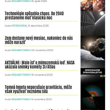
Autor:
ROLAND TOKOLY
15. apríla 2026
Technológie spôsobia chaos. Do 2040
prestaneme mať klasickú noc
Autor:
PETER HODAL
8. decembra 2025
Zem dostane nový mesiac, nakoniec do nás
môže naraziť
Autor:
ROLAND TOKOLY
28. novembra 2025
AKTUÁLNE: Malo ísť o mimozemskú loď. NASA
ukázala snímky kométy 3I/Atlas
Autor:
ROLAND TOKOLY
19. novembra 2025
Temná hmota neporušuje gravitáciu, môže
však využívať neznámu silu
Autor:
ROLAND TOKOLY
9. novembra 2025