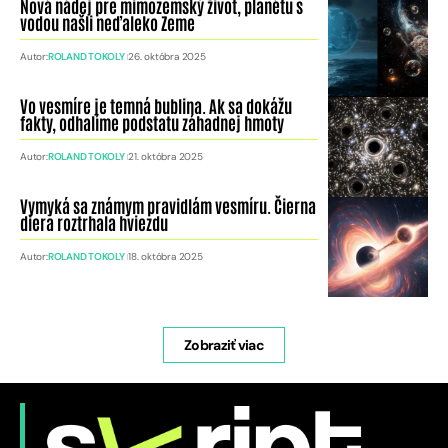
Nová nádej pre mimozemský život, planétu s
vodou našli neďaleko Zeme
Autor:
ROLAND TOKOLY
26. októbra 2025
Vo vesmíre je temná bublina. Ak sa dokážu
fakty, odhalíme podstatu záhadnej hmoty
Autor:
ROLAND TOKOLY
21. októbra 2025
Vymyká sa známym pravidlám vesmíru. Čierna
diera roztrhala hviezdu
Autor:
ROLAND TOKOLY
18. októbra 2025
Zobraziť viac