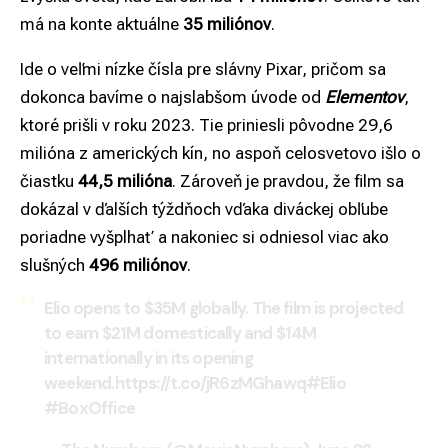
má na konte aktuálne
35 miliónov
.
Ide o veľmi nízke čísla pre slávny Pixar, pričom sa
dokonca bavíme o najslabšom úvode od
Elementov
,
ktoré prišli v roku 2023. Tie priniesli pôvodne 29,6
milióna z amerických kín, no aspoň celosvetovo išlo o
čiastku
44,5 milióna
. Zároveň je pravdou, že film sa
dokázal v ďalších týždňoch vďaka diváckej obľube
poriadne vyšplhať a nakoniec si odniesol viac ako
slušných
496 miliónov
.
Elio opens to $35M globally. The film is projected
to earn $21M domestically and $14M
internationally in its opening
weekend.
https://t.co/jR6zMGhawq
#Elio
#BoxOffice