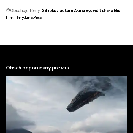
Obsahuje témy:
28 rokov potom
Ako si vycvičiť draka
Elio
film
filmy
kiná
Pixar
Obsah odporúčaný pre vás