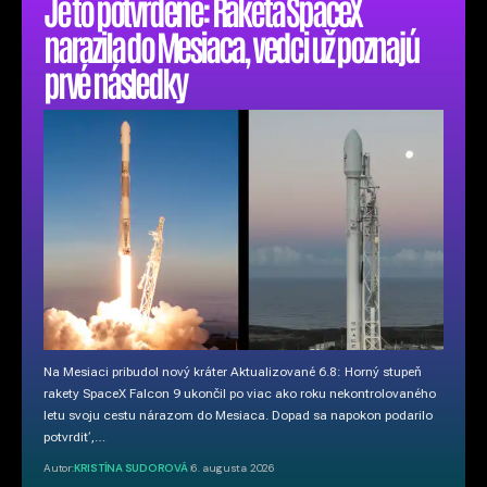
Je to potvrdené: Raketa SpaceX
narazila do Mesiaca, vedci už poznajú
prvé následky
Na Mesiaci pribudol nový kráter Aktualizované 6.8: Horný stupeň
rakety SpaceX Falcon 9 ukončil po viac ako roku nekontrolovaného
letu svoju cestu nárazom do Mesiaca. Dopad sa napokon podarilo
potvrdiť,…
Autor:
KRISTÍNA SUDOROVÁ
6. augusta 2026