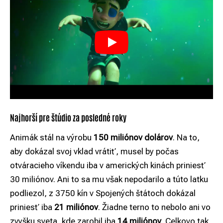
Najhorší pre štúdio za posledné roky
Animák stál na výrobu
150 miliónov dolárov
. Na to,
aby dokázal svoj vklad vrátiť, musel by počas
otváracieho víkendu iba v amerických kinách priniesť
30 miliónov. Ani to sa mu však nepodarilo a túto latku
podliezol, z 3750 kín v Spojených štátoch dokázal
priniesť iba
21 miliónov
. Žiadne terno to nebolo ani vo
zvyšku sveta, kde zarobil iba
14 miliónov
. Celkovo tak