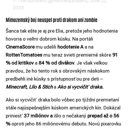
— The Numbers (@MovieNumbers)
June 22,
2025
Mimozemský boj neuspel proti drakom ani zombie
Šanca tak ešte je aj pre Elia, pretože jeho hodnotenia
hovoria o veľmi dobrom kúsku. Na portáli
CinemaScore
mu udelili
hodotenie A
a na
RottenTomatoes
mu teraz svieti premierné skóre
91
% od kritikov
a
84 % od divákov
. Je však veľkou
pravdou, že ho tento rok s obrovským náskokom
predbehli iné kúsky s prístupnosťou pre deti –
Minecraft, Lilo & Stich
a
Ako si vycvičiť draka.
Ako si vycvičiť draka bolo vôbec po týždni premietaní
stále najúspešnejším kúskom amerických kín. Dokázal
priniesť
37 miliónov a
išlo o nečakaný
prepad až o 56
%
oproti jeho 86 miliónovému debutu. Novú pixarovku