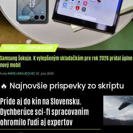
MOBILY
ODPORÚČANÉ
Samsung šokuje. K vylepšeným skladačkám pre rok 2026 pridal úplne
nový mobil
Autor:
MATEJ KRAJČOVIČ
22. júla 2026
🔥 Najnovšie príspevky zo skriptu
Príde aj do kín na Slovensku.
Dychberúce sci-fi spracovaním
ohromilo ľudí aj expertov