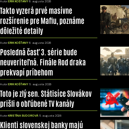
Autor:
ERIK KOŠŤANY
6. augusta 2026
Takto vyzerá prvé masívne
rozšírenie pre Mafiu, poznáme
dôležité detaily
Autor:
ERIK KOŠŤANY
6. augusta 2026
Posledná časť 3. série bude
neuveriteľná. Finále Rod draka
prekvapí príbehom
Autor:
ERIK KOŠŤANY
5. augusta 2026
Toto je zlý sen. Státisíce Slovákov
prišli o obľúbené TV kanály
Autor:
KRISTÍNA SUDOROVÁ
5. augusta 2026
Klienti slovenskej banky majú