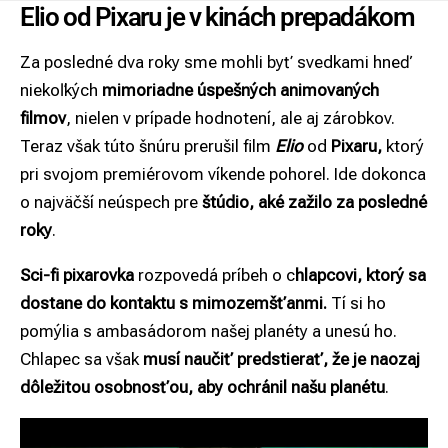
Elio od Pixaru je v kinách prepadákom
Za posledné dva roky sme mohli byť svedkami hneď
niekoľkých
mimoriadne úspešných animovaných
filmov
, nielen v prípade hodnotení, ale aj zárobkov.
Teraz však túto šnúru prerušil film
Elio
od
Pixaru,
ktorý
pri svojom premiérovom víkende pohorel. Ide dokonca
o najväčší neúspech pre
štúdio, aké zažilo za posledné
roky
.
Sci-fi pixarovka
rozpovedá príbeh o c
hlapcovi, ktorý sa
dostane do kontaktu s mimozemšťanmi.
Tí si ho
pomýlia s ambasádorom našej planéty a unesú ho.
Chlapec sa však
musí naučiť predstierať, že je naozaj
dôležitou osobnosťou, aby ochránil našu planétu
.