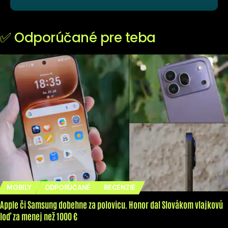
✅ Odporúčané pre teba
MOBILY
ODPORÚČANÉ
RECENZIE
Apple či Samsung dobehne za polovicu. Honor dal Slovákom vlajkovú
loď za menej než 1000 €