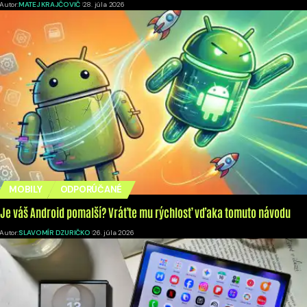
Autor:
MATEJ KRAJČOVIČ
28. júla 2026
MOBILY
ODPORÚČANÉ
Je váš Android pomalší? Vráťte mu rýchlosť vďaka tomuto návodu
Autor:
SLAVOMÍR DZURIČKO
26. júla 2026